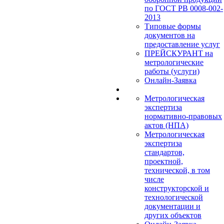
по ГОСТ РВ 0008-002-
2013
Типовые формы
документов на
предоставление услуг
ПРЕЙСКУРАНТ на
метрологические
работы (услуги)
Онлайн-Заявка
Метрологическая
экспертиза
нормативно-правовых
актов (НПА)
Метрологическая
экспертиза
стандартов,
проектной,
технической, в том
числе
конструкторской и
технологической
документации и
других объектов