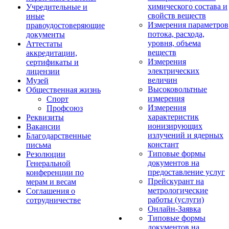
химического состава и
Учредительные и
свойств веществ
иные
Измерения параметров
правоудостоверяющие
потока, расхода,
документы
уровня, объема
Аттестаты
веществ
аккредитации,
Измерения
сертификаты и
электрических
лицензии
величин
Музей
Высоковольтные
Общественная жизнь
измерения
Спорт
Измерения
Профсоюз
характеристик
Реквизиты
ионизирующих
Вакансии
излучений и ядерных
Благодарственные
констант
письма
Типовые формы
Резолюции
документов на
Генеральной
предоставление услуг
конференции по
Прейскурант на
мерам и весам
метрологические
Соглашения о
работы (услуги)
сотрудничестве
Онлайн-Заявка
Типовые формы
документов на