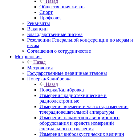
Назад
Общественная жизнь
Спорт
Профсоюз
Реквизиты
Вакансии
Благодарственные письма
Резолюции Генеральной конференции по мерам и
весам
Соглашения о сотрудничестве
Метрология
Назад
Метрология
Государственные первичные эталоны
Поверка/Калибровка
Назад
Поверка/Калибровка
Измерения радиотехнические и
радиоэлектронные
Измерения времени и частоты, измерения
телерадиовещательной аппаратуры
Измерения параметров авиационного
оборудования и средств измерений
специального назначения
Измерения виброакустических величин