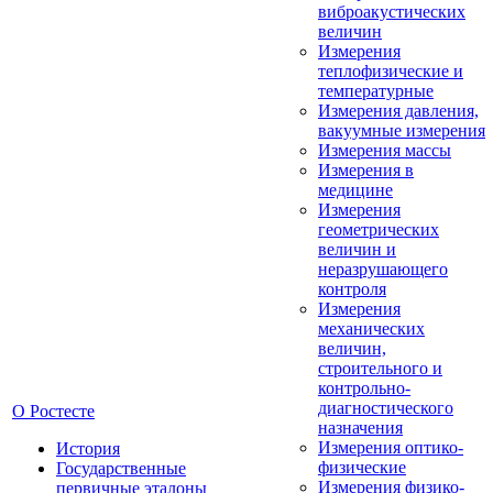
виброакустических
величин
Измерения
теплофизические и
температурные
Измерения давления,
вакуумные измерения
Измерения массы
Измерения в
медицине
Измерения
геометрических
величин и
неразрушающего
контроля
Измерения
механических
величин,
строительного и
контрольно-
диагностического
О Ростесте
назначения
Измерения оптико-
История
физические
Государственные
Измерения физико-
первичные эталоны