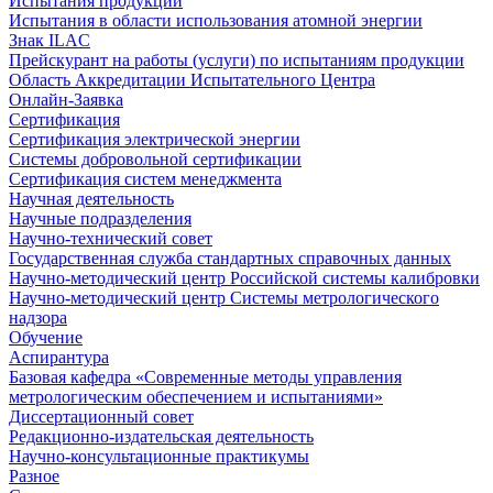
Испытания продукции
Испытания в области использования атомной энергии
Знак ILAC
Прейскурант на работы (услуги) по испытаниям продукции
Область Аккредитации Испытательного Центра
Онлайн-Заявка
Сертификация
Сертификация электрической энергии
Системы добровольной сертификации
Сертификация систем менеджмента
Научная деятельность
Научные подразделения
Научно-технический совет
Государственная служба стандартных справочных данных
Научно-методический центр Российской системы калибровки
Научно-методический центр Системы метрологического
надзора
Обучение
Аспирантура
Базовая кафедра «Современные методы управления
метрологическим обеспечением и испытаниями»
Диссертационный совет
Редакционно-издательская деятельность
Научно-консультационные практикумы
Разное