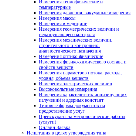
Измерения теплофизические и
температурные
Измерения давления, вакуумные измерения
Измерения массы
Измерения в медицине
Измерения геометрических величин и
неразрушающего контроля
Измерения механических величин,
строительного и контрольно-
диагностического назначения
Измерения оптико-физические
Измерения физико-химического состава и
свойств веществ
Измерения параметров потока, расхода,
уровня, объема веществ
Измерения электрических величин
Высоковольтные измерения
Измерения характеристик ионизирующих
излучений и ядерных констант
Типовые формы документов на
предоставление услуг
Прейскурант на метрологические работы
(услуги)
Онлайн-Заявка
Испытания в целях утверждения типа