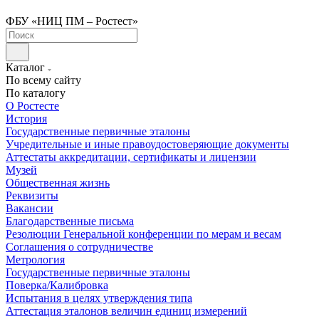
ФБУ «НИЦ ПМ – Ростест»
Каталог
По всему сайту
По каталогу
О Ростесте
История
Государственные первичные эталоны
Учредительные и иные правоудостоверяющие документы
Аттестаты аккредитации, сертификаты и лицензии
Музей
Общественная жизнь
Реквизиты
Вакансии
Благодарственные письма
Резолюции Генеральной конференции по мерам и весам
Соглашения о сотрудничестве
Метрология
Государственные первичные эталоны
Поверка/Калибровка
Испытания в целях утверждения типа
Аттестация эталонов величин единиц измерений