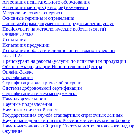
Аттестация испытательного оборудования
Аттестация методик (методов) измерений
Метрологическая экспертиза
Основные термины и определения
Типовые формы документов на предоставление услуг
Прейскурант на метрологические работы (услуги)
Онлайн-Заявка
Испытания
Испытания продукции
Испытания в области использования атомной энергии
Знак ILAC
Прейскурант на работы (услуги) по испытаниям продукции
Область Аккредитации Испытательного Центра
Онлайн-Заявка
Сертификация
Сертификация электрической энергии
Системы добровольной сертификации
Сертификация систем менеджмента
Научная деятельность
Научные подразделения
Научно-технический совет
Государственная служба стандартных справочных данных
Научно-методический центр Российской системы калибровки
Научно-методический центр Системы метрологического надзо
Обучение