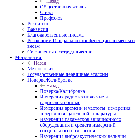
Назад
Общественная жизнь
Спорт
Профсоюз
Реквизиты
Вакансии
Благодарственные письма
Резолюции Генеральной конференции по мерам и
весам
Соглашения о сотрудничестве
Метрология
Назад
Метрология
Государственные первичные эталоны
Поверка/Калибровка
Назад
Поверка/Калибровка
Измерения радиотехнические и
радиоэлектронные
Измерения времени и частоты, измерения
телерадиовещательной аппаратуры
Измерения параметров авиационного
оборудования и средств измерений
специального назначения
Измерения виброакустических величин