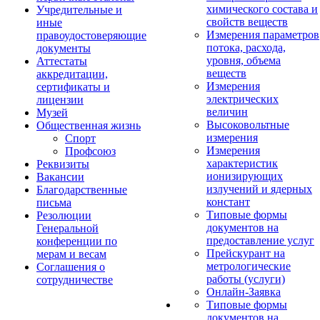
химического состава и
Учредительные и
свойств веществ
иные
Измерения параметров
правоудостоверяющие
потока, расхода,
документы
уровня, объема
Аттестаты
веществ
аккредитации,
Измерения
сертификаты и
электрических
лицензии
величин
Музей
Высоковольтные
Общественная жизнь
измерения
Спорт
Измерения
Профсоюз
характеристик
Реквизиты
ионизирующих
Вакансии
излучений и ядерных
Благодарственные
констант
письма
Типовые формы
Резолюции
документов на
Генеральной
предоставление услуг
конференции по
Прейскурант на
мерам и весам
метрологические
Соглашения о
работы (услуги)
сотрудничестве
Онлайн-Заявка
Типовые формы
документов на