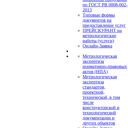
по ГОСТ РВ 0008-002-
2013
Типовые формы
документов на
предоставление услуг
ПРЕЙСКУРАНТ на
метрологические
работы (услуги)
Онлайн-Заявка
Метрологическая
экспертиза
нормативно-правовых
актов (НПА)
Метрологическая
экспертиза
стандартов,
проектной,
технической, в том
числе
конструкторской и
технологической
документации и
других объектов