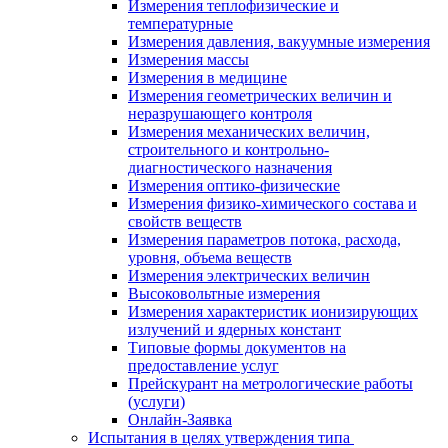
Измерения теплофизические и
температурные
Измерения давления, вакуумные измерения
Измерения массы
Измерения в медицине
Измерения геометрических величин и
неразрушающего контроля
Измерения механических величин,
строительного и контрольно-
диагностического назначения
Измерения оптико-физические
Измерения физико-химического состава и
свойств веществ
Измерения параметров потока, расхода,
уровня, объема веществ
Измерения электрических величин
Высоковольтные измерения
Измерения характеристик ионизирующих
излучений и ядерных констант
Типовые формы документов на
предоставление услуг
Прейскурант на метрологические работы
(услуги)
Онлайн-Заявка
Испытания в целях утверждения типа