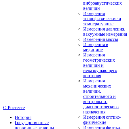
виброакустических
величин
Измерения
теплофизические и
температурные
Измерения давления,
вакуумные измерения
Измерения массы
Измерения в
медицине
Измерения
геометрических
величин и
неразрушающего
контроля
Измерения
механических
величин,
строительного и
контрольно-
диагностического
О Ростесте
назначения
Измерения оптико-
История
физические
Государственные
Измерения физико-
первичные эталоны