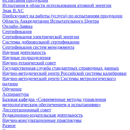
Испытания продукции
Испытания в области использования атомной энергии
Знак ILAC
Прейскурант на работы (услуги) по испытаниям продукции
Область Аккредитации Испытательного Центра
Онлайн-Заявка
Сертификация
Сертификация электрической энергии
Системы добровольной сертификации
Сертификация систем менеджмента
Научная деятельность
Научные подразделения
Научно-технический совет
Государственная служба стандартных справочных данных
Научно-методический центр Российской системы калибровки
Научно-методический центр Системы метрологического
надзора
Обучение
Аспирантура
Базовая кафедра «Современные методы управления
метрологическим обеспечением и испытаниями»
Диссертационный совет
Редакционно-издательская деятельность
Научно-консультационные практикумы
Разное