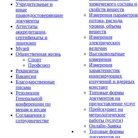
химического состава и
Учредительные и
свойств веществ
иные
Измерения параметров
правоудостоверяющие
потока, расхода,
документы
уровня, объема
Аттестаты
веществ
аккредитации,
Измерения
сертификаты и
электрических
лицензии
величин
Музей
Высоковольтные
Общественная жизнь
измерения
Спорт
Измерения
Профсоюз
характеристик
Реквизиты
ионизирующих
Вакансии
излучений и ядерных
Благодарственные
констант
письма
Типовые формы
Резолюции
документов на
Генеральной
предоставление услуг
конференции по
Прейскурант на
мерам и весам
метрологические
Соглашения о
работы (услуги)
сотрудничестве
Онлайн-Заявка
Типовые формы
документов на