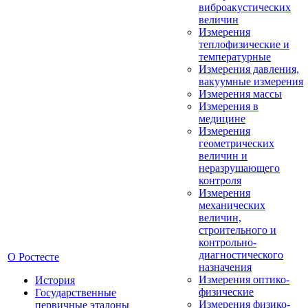
виброакустических
величин
Измерения
теплофизические и
температурные
Измерения давления,
вакуумные измерения
Измерения массы
Измерения в
медицине
Измерения
геометрических
величин и
неразрушающего
контроля
Измерения
механических
величин,
строительного и
контрольно-
диагностического
О Ростесте
назначения
Измерения оптико-
История
физические
Государственные
Измерения физико-
первичные эталоны