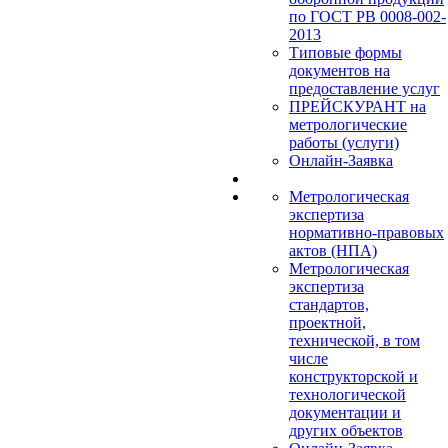
по ГОСТ РВ 0008-002-
2013
Типовые формы
документов на
предоставление услуг
ПРЕЙСКУРАНТ на
метрологические
работы (услуги)
Онлайн-Заявка
Метрологическая
экспертиза
нормативно-правовых
актов (НПА)
Метрологическая
экспертиза
стандартов,
проектной,
технической, в том
числе
конструкторской и
технологической
документации и
других объектов