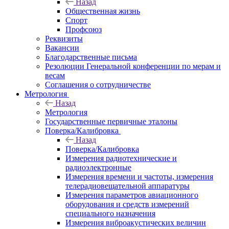
Назад
Общественная жизнь
Спорт
Профсоюз
Реквизиты
Вакансии
Благодарственные письма
Резолюции Генеральной конференции по мерам и
весам
Соглашения о сотрудничестве
Метрология
Назад
Метрология
Государственные первичные эталоны
Поверка/Калибровка
Назад
Поверка/Калибровка
Измерения радиотехнические и
радиоэлектронные
Измерения времени и частоты, измерения
телерадиовещательной аппаратуры
Измерения параметров авиационного
оборудования и средств измерений
специального назначения
Измерения виброакустических величин