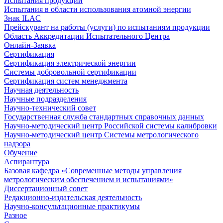
Испытания продукции
Испытания в области использования атомной энергии
Знак ILAC
Прейскурант на работы (услуги) по испытаниям продукции
Область Аккредитации Испытательного Центра
Онлайн-Заявка
Сертификация
Сертификация электрической энергии
Системы добровольной сертификации
Сертификация систем менеджмента
Научная деятельность
Научные подразделения
Научно-технический совет
Государственная служба стандартных справочных данных
Научно-методический центр Российской системы калибровки
Научно-методический центр Системы метрологического
надзора
Обучение
Аспирантура
Базовая кафедра «Современные методы управления
метрологическим обеспечением и испытаниями»
Диссертационный совет
Редакционно-издательская деятельность
Научно-консультационные практикумы
Разное