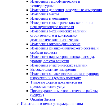
Измерения теплофизические и
температурные
Измерения давления, вакуумные измерения
Измерения массы
Измерения в медицине
Измерения геометрических величин и
неразрушающего контроля
Измерения механических величин,
строительного и контрольно-
диагностического назначения
Измерения оптико-физические
Измерения физико-химического состава и
свойств веществ
Измерения параметров потока, расхода,
уровня, объема веществ
Измерения электрических величин
Высоковольтные измерения
Измерения характеристик ионизирующих
излучений и ядерных констант
Типовые формы документов на
предоставление услуг
Прейскурант на метрологические работы
(услуги)
Онлайн-Заявка
Испытания в целях утверждения типа