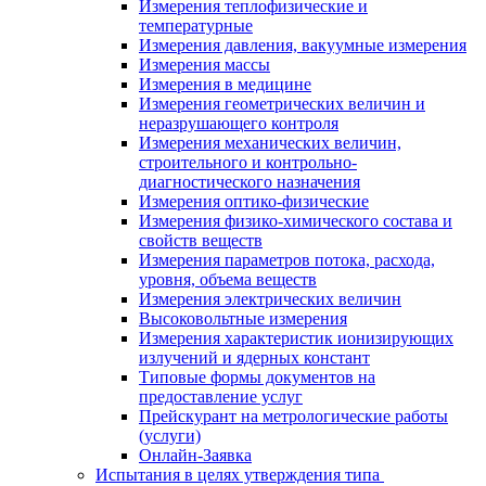
Измерения теплофизические и
температурные
Измерения давления, вакуумные измерения
Измерения массы
Измерения в медицине
Измерения геометрических величин и
неразрушающего контроля
Измерения механических величин,
строительного и контрольно-
диагностического назначения
Измерения оптико-физические
Измерения физико-химического состава и
свойств веществ
Измерения параметров потока, расхода,
уровня, объема веществ
Измерения электрических величин
Высоковольтные измерения
Измерения характеристик ионизирующих
излучений и ядерных констант
Типовые формы документов на
предоставление услуг
Прейскурант на метрологические работы
(услуги)
Онлайн-Заявка
Испытания в целях утверждения типа