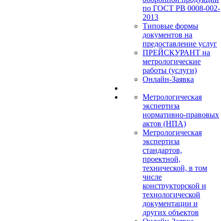
по ГОСТ РВ 0008-002-
2013
Типовые формы
документов на
предоставление услуг
ПРЕЙСКУРАНТ на
метрологические
работы (услуги)
Онлайн-Заявка
Метрологическая
экспертиза
нормативно-правовых
актов (НПА)
Метрологическая
экспертиза
стандартов,
проектной,
технической, в том
числе
конструкторской и
технологической
документации и
других объектов