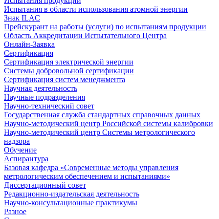
Испытания продукции
Испытания в области использования атомной энергии
Знак ILAC
Прейскурант на работы (услуги) по испытаниям продукции
Область Аккредитации Испытательного Центра
Онлайн-Заявка
Сертификация
Сертификация электрической энергии
Системы добровольной сертификации
Сертификация систем менеджмента
Научная деятельность
Научные подразделения
Научно-технический совет
Государственная служба стандартных справочных данных
Научно-методический центр Российской системы калибровки
Научно-методический центр Системы метрологического
надзора
Обучение
Аспирантура
Базовая кафедра «Современные методы управления
метрологическим обеспечением и испытаниями»
Диссертационный совет
Редакционно-издательская деятельность
Научно-консультационные практикумы
Разное