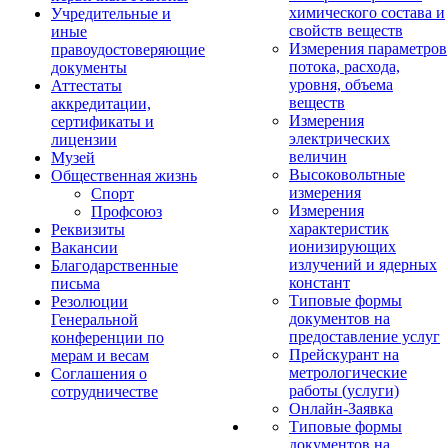
химического состава и
Учредительные и
свойств веществ
иные
Измерения параметров
правоудостоверяющие
потока, расхода,
документы
уровня, объема
Аттестаты
веществ
аккредитации,
Измерения
сертификаты и
электрических
лицензии
величин
Музей
Высоковольтные
Общественная жизнь
измерения
Спорт
Измерения
Профсоюз
характеристик
Реквизиты
ионизирующих
Вакансии
излучений и ядерных
Благодарственные
констант
письма
Типовые формы
Резолюции
документов на
Генеральной
предоставление услуг
конференции по
Прейскурант на
мерам и весам
метрологические
Соглашения о
работы (услуги)
сотрудничестве
Онлайн-Заявка
Типовые формы
документов на