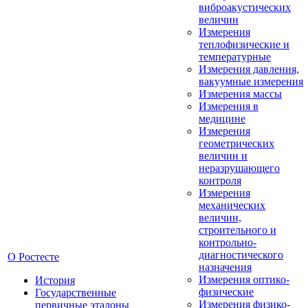
виброакустических
величин
Измерения
теплофизические и
температурные
Измерения давления,
вакуумные измерения
Измерения массы
Измерения в
медицине
Измерения
геометрических
величин и
неразрушающего
контроля
Измерения
механических
величин,
строительного и
контрольно-
диагностического
О Ростесте
назначения
Измерения оптико-
История
физические
Государственные
Измерения физико-
первичные эталоны