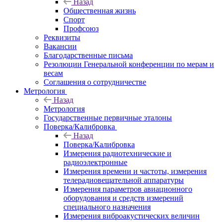
Назад
Общественная жизнь
Спорт
Профсоюз
Реквизиты
Вакансии
Благодарственные письма
Резолюции Генеральной конференции по мерам и
весам
Соглашения о сотрудничестве
Метрология
Назад
Метрология
Государственные первичные эталоны
Поверка/Калибровка
Назад
Поверка/Калибровка
Измерения радиотехнические и
радиоэлектронные
Измерения времени и частоты, измерения
телерадиовещательной аппаратуры
Измерения параметров авиационного
оборудования и средств измерений
специального назначения
Измерения виброакустических величин