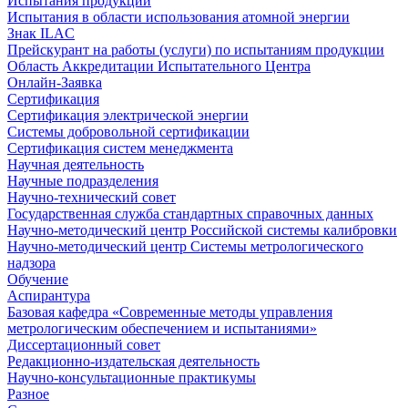
Испытания продукции
Испытания в области использования атомной энергии
Знак ILAC
Прейскурант на работы (услуги) по испытаниям продукции
Область Аккредитации Испытательного Центра
Онлайн-Заявка
Сертификация
Сертификация электрической энергии
Системы добровольной сертификации
Сертификация систем менеджмента
Научная деятельность
Научные подразделения
Научно-технический совет
Государственная служба стандартных справочных данных
Научно-методический центр Российской системы калибровки
Научно-методический центр Системы метрологического
надзора
Обучение
Аспирантура
Базовая кафедра «Современные методы управления
метрологическим обеспечением и испытаниями»
Диссертационный совет
Редакционно-издательская деятельность
Научно-консультационные практикумы
Разное