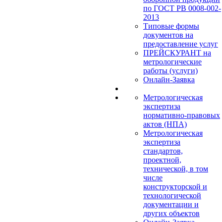
по ГОСТ РВ 0008-002-
2013
Типовые формы
документов на
предоставление услуг
ПРЕЙСКУРАНТ на
метрологические
работы (услуги)
Онлайн-Заявка
Метрологическая
экспертиза
нормативно-правовых
актов (НПА)
Метрологическая
экспертиза
стандартов,
проектной,
технической, в том
числе
конструкторской и
технологической
документации и
других объектов