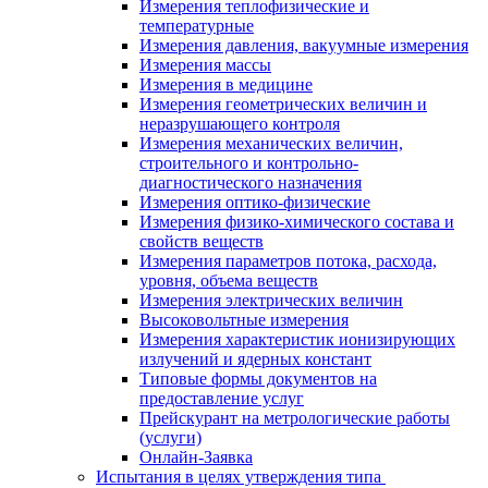
Измерения теплофизические и
температурные
Измерения давления, вакуумные измерения
Измерения массы
Измерения в медицине
Измерения геометрических величин и
неразрушающего контроля
Измерения механических величин,
строительного и контрольно-
диагностического назначения
Измерения оптико-физические
Измерения физико-химического состава и
свойств веществ
Измерения параметров потока, расхода,
уровня, объема веществ
Измерения электрических величин
Высоковольтные измерения
Измерения характеристик ионизирующих
излучений и ядерных констант
Типовые формы документов на
предоставление услуг
Прейскурант на метрологические работы
(услуги)
Онлайн-Заявка
Испытания в целях утверждения типа