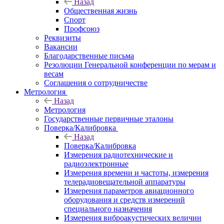
Назад
Общественная жизнь
Спорт
Профсоюз
Реквизиты
Вакансии
Благодарственные письма
Резолюции Генеральной конференции по мерам и
весам
Соглашения о сотрудничестве
Метрология
Назад
Метрология
Государственные первичные эталоны
Поверка/Калибровка
Назад
Поверка/Калибровка
Измерения радиотехнические и
радиоэлектронные
Измерения времени и частоты, измерения
телерадиовещательной аппаратуры
Измерения параметров авиационного
оборудования и средств измерений
специального назначения
Измерения виброакустических величин