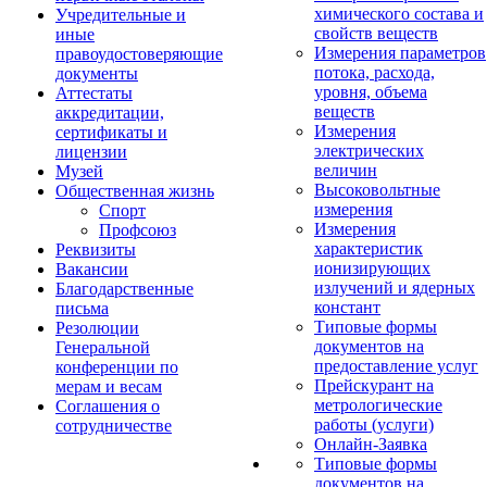
химического состава и
Учредительные и
свойств веществ
иные
Измерения параметров
правоудостоверяющие
потока, расхода,
документы
уровня, объема
Аттестаты
веществ
аккредитации,
Измерения
сертификаты и
электрических
лицензии
величин
Музей
Высоковольтные
Общественная жизнь
измерения
Спорт
Измерения
Профсоюз
характеристик
Реквизиты
ионизирующих
Вакансии
излучений и ядерных
Благодарственные
констант
письма
Типовые формы
Резолюции
документов на
Генеральной
предоставление услуг
конференции по
Прейскурант на
мерам и весам
метрологические
Соглашения о
работы (услуги)
сотрудничестве
Онлайн-Заявка
Типовые формы
документов на