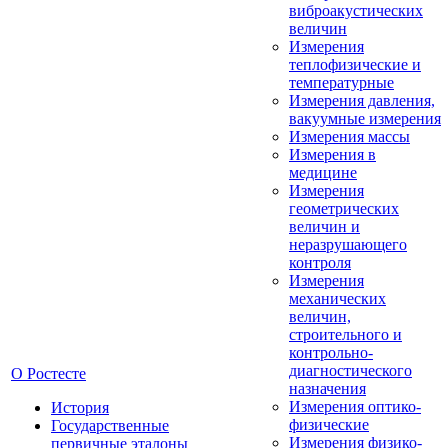
виброакустических
величин
Измерения
теплофизические и
температурные
Измерения давления,
вакуумные измерения
Измерения массы
Измерения в
медицине
Измерения
геометрических
величин и
неразрушающего
контроля
Измерения
механических
величин,
строительного и
контрольно-
диагностического
О Ростесте
назначения
Измерения оптико-
История
физические
Государственные
Измерения физико-
первичные эталоны