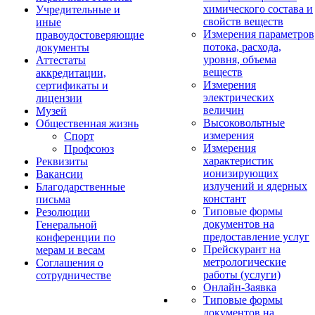
химического состава и
Учредительные и
свойств веществ
иные
Измерения параметров
правоудостоверяющие
потока, расхода,
документы
уровня, объема
Аттестаты
веществ
аккредитации,
Измерения
сертификаты и
электрических
лицензии
величин
Музей
Высоковольтные
Общественная жизнь
измерения
Спорт
Измерения
Профсоюз
характеристик
Реквизиты
ионизирующих
Вакансии
излучений и ядерных
Благодарственные
констант
письма
Типовые формы
Резолюции
документов на
Генеральной
предоставление услуг
конференции по
Прейскурант на
мерам и весам
метрологические
Соглашения о
работы (услуги)
сотрудничестве
Онлайн-Заявка
Типовые формы
документов на