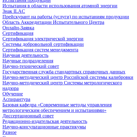
Испытания продукции
Испытания в области использования атомной энергии
Знак ILAC
Прейскурант на работы (услуги) по испытаниям продукции
Область Аккредитации Испытательного Центра
Онлайн-Заявка
Сертификация
Сертификация электрической энергии
Системы добровольной сертификации
Сертификация систем менеджмента
Научная деятельность
Научные подразделения
Научно-технический совет
Государственная служба стандартных справочных данных
Научно-методический центр Российской системы калибровки
Научно-методический центр Системы метрологического
надзора
Обучение
Аспирантура
Базовая кафедра «Современные методы управления
метрологическим обеспечением и испытаниями»
Диссертационный совет
Редакционно-издательская деятельность
Научно-консультационные практикумы
Разное