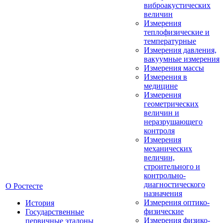
виброакустических
величин
Измерения
теплофизические и
температурные
Измерения давления,
вакуумные измерения
Измерения массы
Измерения в
медицине
Измерения
геометрических
величин и
неразрушающего
контроля
Измерения
механических
величин,
строительного и
контрольно-
диагностического
О Ростесте
назначения
Измерения оптико-
История
физические
Государственные
Измерения физико-
первичные эталоны