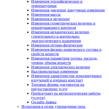
Измерения теплофизические и
температурные
Измерения давления, вакуумные измерения
Измерения массы
Измерения в медицине
Измерения геометрических величин и
неразрушающего контроля
Измерения механических величин,
строительного и контрольно-
диагностического назначения
Измерения оптико-физические
Измерения физико-химического состава и
свойств веществ
Измерения параметров потока, расхода,
уровня, объема веществ
Измерения электрических величин
Высоковольтные измерения
Измерения характеристик ионизирующих
излучений и ядерных констант
Типовые формы документов на
предоставление услуг
Прейскурант на метрологические работы
(услуги)
Онлайн-Заявка
Испытания в целях утверждения типа