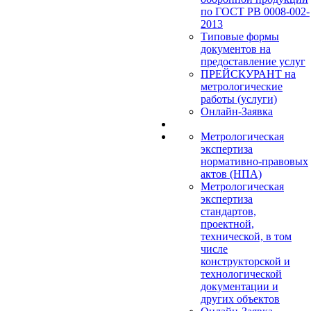
по ГОСТ РВ 0008-002-
2013
Типовые формы
документов на
предоставление услуг
ПРЕЙСКУРАНТ на
метрологические
работы (услуги)
Онлайн-Заявка
Метрологическая
экспертиза
нормативно-правовых
актов (НПА)
Метрологическая
экспертиза
стандартов,
проектной,
технической, в том
числе
конструкторской и
технологической
документации и
других объектов