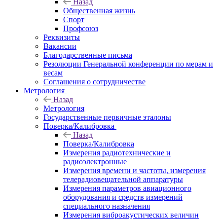
Назад
Общественная жизнь
Спорт
Профсоюз
Реквизиты
Вакансии
Благодарственные письма
Резолюции Генеральной конференции по мерам и
весам
Соглашения о сотрудничестве
Метрология
Назад
Метрология
Государственные первичные эталоны
Поверка/Калибровка
Назад
Поверка/Калибровка
Измерения радиотехнические и
радиоэлектронные
Измерения времени и частоты, измерения
телерадиовещательной аппаратуры
Измерения параметров авиационного
оборудования и средств измерений
специального назначения
Измерения виброакустических величин