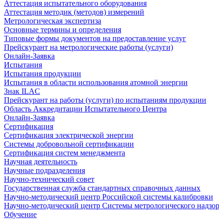
Аттестация испытательного оборудования
Аттестация методик (методов) измерений
Метрологическая экспертиза
Основные термины и определения
Типовые формы документов на предоставление услуг
Прейскурант на метрологические работы (услуги)
Онлайн-Заявка
Испытания
Испытания продукции
Испытания в области использования атомной энергии
Знак ILAC
Прейскурант на работы (услуги) по испытаниям продукции
Область Аккредитации Испытательного Центра
Онлайн-Заявка
Сертификация
Сертификация электрической энергии
Системы добровольной сертификации
Сертификация систем менеджмента
Научная деятельность
Научные подразделения
Научно-технический совет
Государственная служба стандартных справочных данных
Научно-методический центр Российской системы калибровки
Научно-методический центр Системы метрологического надзо
Обучение