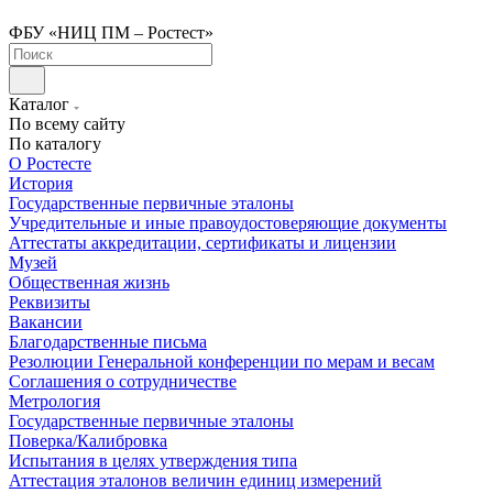
ФБУ «НИЦ ПМ – Ростест»
Каталог
По всему сайту
По каталогу
О Ростесте
История
Государственные первичные эталоны
Учредительные и иные правоудостоверяющие документы
Аттестаты аккредитации, сертификаты и лицензии
Музей
Общественная жизнь
Реквизиты
Вакансии
Благодарственные письма
Резолюции Генеральной конференции по мерам и весам
Соглашения о сотрудничестве
Метрология
Государственные первичные эталоны
Поверка/Калибровка
Испытания в целях утверждения типа
Аттестация эталонов величин единиц измерений