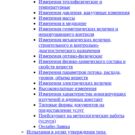
Измерения теплофизические и
температурные
Измерения давления, вакуумные измерения
Измерения массы
Измерения в медицине
Измерения геометрических величин и
неразрушающего контроля
Измерения механических величин,
строительного и контрольно-
диагностического назначения
Измерения оптико-физические
Измерения физико-химического состава и
свойств веществ
Измерения параметров потока, расхода,
уровня, объема веществ
Измерения электрических величин
Высоковольтные измерения
Измерения характеристик ионизирующих
излучений и ядерных констант
Типовые формы документов на
предоставление услуг
Прейскурант на метрологические работы
(услуги)
Онлайн-Заявка
Испытания в целях утверждения типа