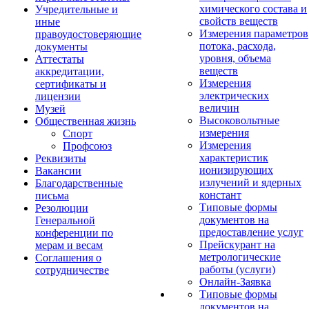
химического состава и
Учредительные и
свойств веществ
иные
Измерения параметров
правоудостоверяющие
потока, расхода,
документы
уровня, объема
Аттестаты
веществ
аккредитации,
Измерения
сертификаты и
электрических
лицензии
величин
Музей
Высоковольтные
Общественная жизнь
измерения
Спорт
Измерения
Профсоюз
характеристик
Реквизиты
ионизирующих
Вакансии
излучений и ядерных
Благодарственные
констант
письма
Типовые формы
Резолюции
документов на
Генеральной
предоставление услуг
конференции по
Прейскурант на
мерам и весам
метрологические
Соглашения о
работы (услуги)
сотрудничестве
Онлайн-Заявка
Типовые формы
документов на