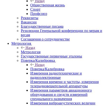
Назад
Общественная жизнь
Спорт
Профсоюз
Реквизиты
Вакансии
Благодарственные письма
Резолюции Генеральной конференции по мерам и
весам
Соглашения о сотрудничестве
Метрология
Назад
Метрология
Государственные первичные эталоны
Поверка/Калибровка
Назад
Поверка/Калибровка
Измерения радиотехнические и
радиоэлектронные
Измерения времени и частоты, измерения
телерадиовещательной аппаратуры
Измерения параметров авиационного
оборудования и средств измерений
специального назначения
Измерения виброакустических величин