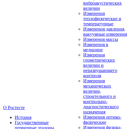
виброакустических
величин
Измерения
теплофизические и
температурные
Измерения давления,
вакуумные измерения
Измерения массы
Измерения в
медицине
Измерения
геометрических
величин и
неразрушающего
контроля
Измерения
механических
величин,
строительного и
контрольно-
диагностического
О Ростесте
назначения
Измерения оптико-
История
физические
Государственные
Измерения физико-
первичные эталоны