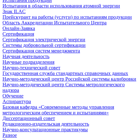
Испытания продукции
Испытания в области использования атомной энергии
Знак ILAC
Прейскурант на работы (услуги) по испытаниям продукции
Область Аккредитации Испытательного Центра
Онлайн-Заявка
Сертификация
Сертификация электрической энергии
Системы добровольной сертификации
Сертификация систем менеджмента
Научная деятельность
Научные подразделения
Научно-технический совет
Государственная служба стандартных справочных данных
Научно-методический центр Российской системы калибровки
Научно-методический центр Системы метрологического
надзора
Обучение
Аспирантура
Базовая кафедра «Современные методы управления
метрологическим обеспечением и испытаниями»
Диссертационный совет
Редакционно-издательская деятельность
Научно-консультационные практикумы
Разное