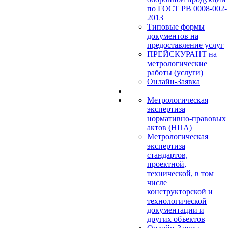
по ГОСТ РВ 0008-002-
2013
Типовые формы
документов на
предоставление услуг
ПРЕЙСКУРАНТ на
метрологические
работы (услуги)
Онлайн-Заявка
Метрологическая
экспертиза
нормативно-правовых
актов (НПА)
Метрологическая
экспертиза
стандартов,
проектной,
технической, в том
числе
конструкторской и
технологической
документации и
других объектов