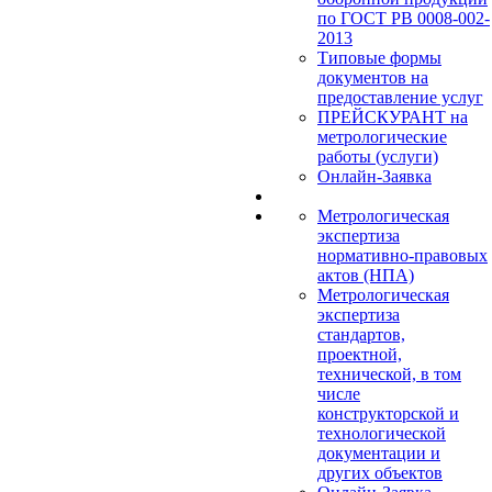
по ГОСТ РВ 0008-002-
2013
Типовые формы
документов на
предоставление услуг
ПРЕЙСКУРАНТ на
метрологические
работы (услуги)
Онлайн-Заявка
Метрологическая
экспертиза
нормативно-правовых
актов (НПА)
Метрологическая
экспертиза
стандартов,
проектной,
технической, в том
числе
конструкторской и
технологической
документации и
других объектов