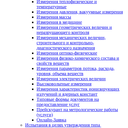
Измерения теплофизические и
температурные
Измерения давления, вакуумные измерения
Измерения массы
Измерения в медицине
Измерения геометрических величин и
неразрушающего контроля
Измерения механических величин,
строительного и контрольно-
диагностического назначения
Измерения оптико-физические
Измерения физико-химического состава и
свойств веществ
Измерения параметров потока, расхода,
уровня, объема веществ
Измерения электрических величин
Высоковольтные измерения
Измерения характеристик ионизирующих
излучений и ядерных констант
Типовые формы документов на
предоставление услуг
Прейскурант на метрологические работы
(услуги)
Онлайн-Заявка
Испытания в целях утверждения типа