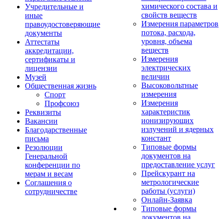
химического состава и
Учредительные и
свойств веществ
иные
Измерения параметров
правоудостоверяющие
потока, расхода,
документы
уровня, объема
Аттестаты
веществ
аккредитации,
Измерения
сертификаты и
электрических
лицензии
величин
Музей
Высоковольтные
Общественная жизнь
измерения
Спорт
Измерения
Профсоюз
характеристик
Реквизиты
ионизирующих
Вакансии
излучений и ядерных
Благодарственные
констант
письма
Типовые формы
Резолюции
документов на
Генеральной
предоставление услуг
конференции по
Прейскурант на
мерам и весам
метрологические
Соглашения о
работы (услуги)
сотрудничестве
Онлайн-Заявка
Типовые формы
документов на