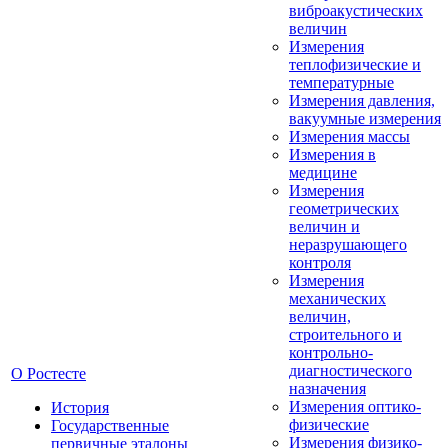
виброакустических
величин
Измерения
теплофизические и
температурные
Измерения давления,
вакуумные измерения
Измерения массы
Измерения в
медицине
Измерения
геометрических
величин и
неразрушающего
контроля
Измерения
механических
величин,
строительного и
контрольно-
диагностического
О Ростесте
назначения
Измерения оптико-
История
физические
Государственные
Измерения физико-
первичные эталоны