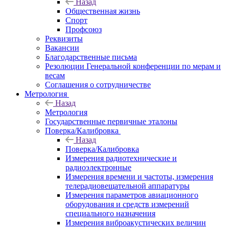
Назад
Общественная жизнь
Спорт
Профсоюз
Реквизиты
Вакансии
Благодарственные письма
Резолюции Генеральной конференции по мерам и
весам
Соглашения о сотрудничестве
Метрология
Назад
Метрология
Государственные первичные эталоны
Поверка/Калибровка
Назад
Поверка/Калибровка
Измерения радиотехнические и
радиоэлектронные
Измерения времени и частоты, измерения
телерадиовещательной аппаратуры
Измерения параметров авиационного
оборудования и средств измерений
специального назначения
Измерения виброакустических величин