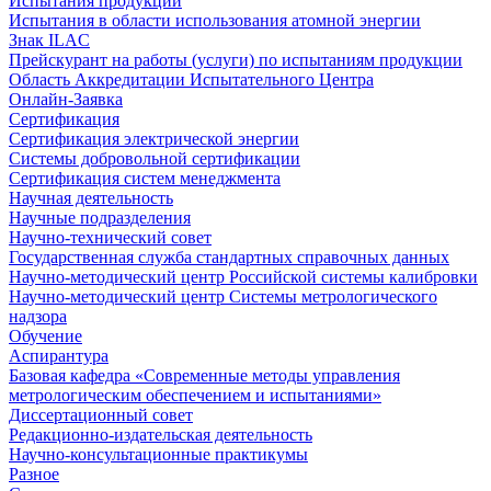
Испытания продукции
Испытания в области использования атомной энергии
Знак ILAC
Прейскурант на работы (услуги) по испытаниям продукции
Область Аккредитации Испытательного Центра
Онлайн-Заявка
Сертификация
Сертификация электрической энергии
Системы добровольной сертификации
Сертификация систем менеджмента
Научная деятельность
Научные подразделения
Научно-технический совет
Государственная служба стандартных справочных данных
Научно-методический центр Российской системы калибровки
Научно-методический центр Системы метрологического
надзора
Обучение
Аспирантура
Базовая кафедра «Современные методы управления
метрологическим обеспечением и испытаниями»
Диссертационный совет
Редакционно-издательская деятельность
Научно-консультационные практикумы
Разное