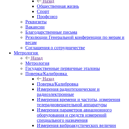
Назад
Общественная жизнь
Спорт
Профсоюз
Реквизиты
Вакансии
Благодарственные письма
Резолюции Генеральной конференции по мерам и
весам
Соглашения о сотрудничестве
Метрология
Назад
Метрология
Государственные первичные эталоны
Поверка/Калибровка
Назад
Поверка/Калибровка
Измерения радиотехнические и
радиоэлектронные
Измерения времени и частоты, измерения
телерадиовещательной аппаратуры
Измерения параметров авиационного
оборудования и средств измерений
специального назначения
Измерения виброакустических величин