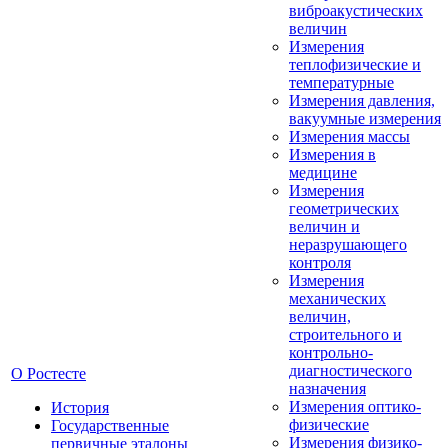
виброакустических
величин
Измерения
теплофизические и
температурные
Измерения давления,
вакуумные измерения
Измерения массы
Измерения в
медицине
Измерения
геометрических
величин и
неразрушающего
контроля
Измерения
механических
величин,
строительного и
контрольно-
диагностического
О Ростесте
назначения
Измерения оптико-
История
физические
Государственные
Измерения физико-
первичные эталоны