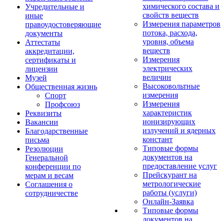
химического состава и
Учредительные и
свойств веществ
иные
Измерения параметров
правоудостоверяющие
потока, расхода,
документы
уровня, объема
Аттестаты
веществ
аккредитации,
Измерения
сертификаты и
электрических
лицензии
величин
Музей
Высоковольтные
Общественная жизнь
измерения
Спорт
Измерения
Профсоюз
характеристик
Реквизиты
ионизирующих
Вакансии
излучений и ядерных
Благодарственные
констант
письма
Типовые формы
Резолюции
документов на
Генеральной
предоставление услуг
конференции по
Прейскурант на
мерам и весам
метрологические
Соглашения о
работы (услуги)
сотрудничестве
Онлайн-Заявка
Типовые формы
документов на