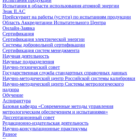
Испытания продукции
Испытания в области использования атомной энергии
Знак ILAC
Прейскурант на работы (услуги) по испытаниям продукции
Область Аккредитации Испытательного Центра
Онлайн-Заявка
Сертификация
Сертификация электрической энергии
Системы добровольной сертификации
Сертификация систем менеджмента
Научная деятельность
Научные подразделения
Научно-технический совет
Государственная служба стандартных справочных данных
Научно-методический центр Российской системы калибровки
Научно-методический центр Системы метрологического
надзора
Обучение
Аспирантура
Базовая кафедра «Современные методы управления
метрологическим обеспечением и испытаниями»
Диссертационный совет
Редакционно-издательская деятельность
Научно-консультационные практикумы
Разное