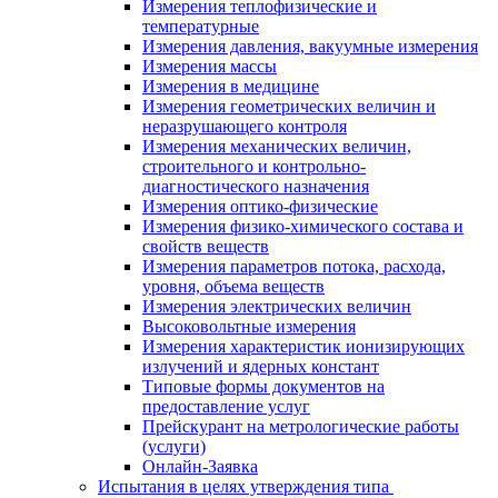
Измерения теплофизические и
температурные
Измерения давления, вакуумные измерения
Измерения массы
Измерения в медицине
Измерения геометрических величин и
неразрушающего контроля
Измерения механических величин,
строительного и контрольно-
диагностического назначения
Измерения оптико-физические
Измерения физико-химического состава и
свойств веществ
Измерения параметров потока, расхода,
уровня, объема веществ
Измерения электрических величин
Высоковольтные измерения
Измерения характеристик ионизирующих
излучений и ядерных констант
Типовые формы документов на
предоставление услуг
Прейскурант на метрологические работы
(услуги)
Онлайн-Заявка
Испытания в целях утверждения типа