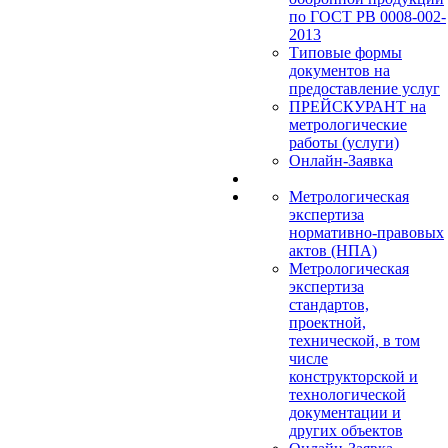
по ГОСТ РВ 0008-002-
2013
Типовые формы
документов на
предоставление услуг
ПРЕЙСКУРАНТ на
метрологические
работы (услуги)
Онлайн-Заявка
Метрологическая
экспертиза
нормативно-правовых
актов (НПА)
Метрологическая
экспертиза
стандартов,
проектной,
технической, в том
числе
конструкторской и
технологической
документации и
других объектов