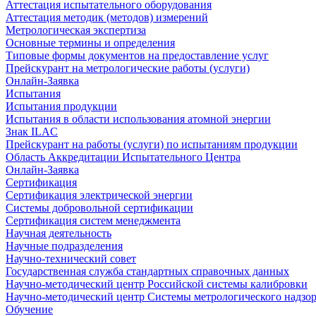
Аттестация испытательного оборудования
Аттестация методик (методов) измерений
Метрологическая экспертиза
Основные термины и определения
Типовые формы документов на предоставление услуг
Прейскурант на метрологические работы (услуги)
Онлайн-Заявка
Испытания
Испытания продукции
Испытания в области использования атомной энергии
Знак ILAC
Прейскурант на работы (услуги) по испытаниям продукции
Область Аккредитации Испытательного Центра
Онлайн-Заявка
Сертификация
Сертификация электрической энергии
Системы добровольной сертификации
Сертификация систем менеджмента
Научная деятельность
Научные подразделения
Научно-технический совет
Государственная служба стандартных справочных данных
Научно-методический центр Российской системы калибровки
Научно-методический центр Системы метрологического надзо
Обучение