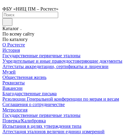
ФБУ «НИЦ ПМ – Ростест»
Каталог
По всему сайту
По каталогу
О Ростесте
История
Государственные первичные эталоны
Учредительные и иные правоудостоверяющие документы
Аттестаты аккредитации, сертификаты и лицензии
Музей
Общественная жизнь
Реквизиты
Вакансии
Благодарственные письма
Резолюции Генеральной конференции по мерам и весам
Соглашения о сотрудничестве
Метрология
Государственные первичные эталоны
Поверка/Калибровка
Испытания в целях утверждения типа
Аттестация эталонов величин единиц измерений