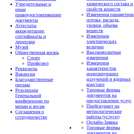
химического состава и
Учредительные и
свойств веществ
иные
Измерения параметров
правоудостоверяющие
потока, расхода,
документы
уровня, объема
Аттестаты
веществ
аккредитации,
Измерения
сертификаты и
электрических
лицензии
величин
Музей
Высоковольтные
Общественная жизнь
измерения
Спорт
Измерения
Профсоюз
характеристик
Реквизиты
ионизирующих
Вакансии
излучений и ядерных
Благодарственные
констант
письма
Типовые формы
Резолюции
документов на
Генеральной
предоставление услуг
конференции по
Прейскурант на
мерам и весам
метрологические
Соглашения о
работы (услуги)
сотрудничестве
Онлайн-Заявка
Типовые формы
документов на