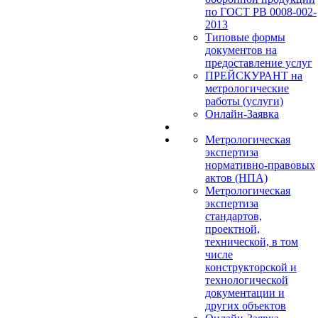
по ГОСТ РВ 0008-002-
2013
Типовые формы
документов на
предоставление услуг
ПРЕЙСКУРАНТ на
метрологические
работы (услуги)
Онлайн-Заявка
Метрологическая
экспертиза
нормативно-правовых
актов (НПА)
Метрологическая
экспертиза
стандартов,
проектной,
технической, в том
числе
конструкторской и
технологической
документации и
других объектов