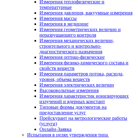
Измерения теплофизические и
температурные
Измерения давления, вакуумные измерения
Измерения массы
Измерения в медицине
Измерения геометрических величин и
неразрушающего контроля
Измерения механических величин,
строительного и контрольно-
диагностического назначения
Измерения оптико-физические
Измерения физико-химического состава и
свойств веществ
Измерения параметров потока, расхода,
уровня, объема веществ
Измерения электрических величин
Высоковольтные измерения
Измерения характеристик ионизирующих
излучений и ядерных констант
Типовые формы документов на
предоставление услуг
Прейскурант на метрологические работы
(услуги)
Онлайн-Заявка
Испытания в целях утверждения типа