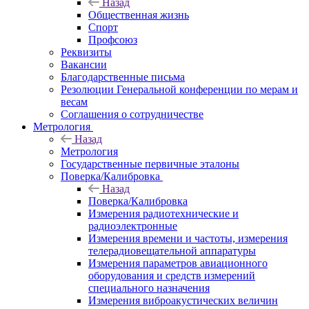
Назад
Общественная жизнь
Спорт
Профсоюз
Реквизиты
Вакансии
Благодарственные письма
Резолюции Генеральной конференции по мерам и
весам
Соглашения о сотрудничестве
Метрология
Назад
Метрология
Государственные первичные эталоны
Поверка/Калибровка
Назад
Поверка/Калибровка
Измерения радиотехнические и
радиоэлектронные
Измерения времени и частоты, измерения
телерадиовещательной аппаратуры
Измерения параметров авиационного
оборудования и средств измерений
специального назначения
Измерения виброакустических величин