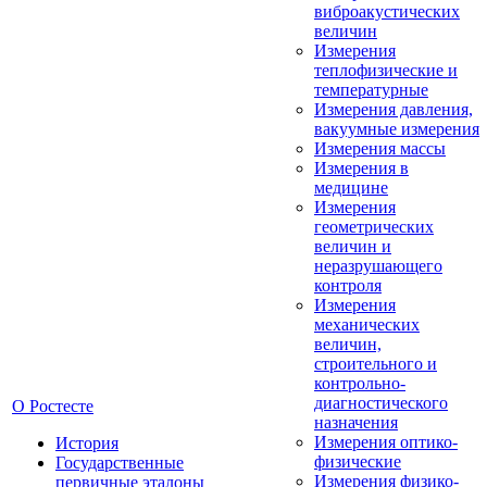
виброакустических
величин
Измерения
теплофизические и
температурные
Измерения давления,
вакуумные измерения
Измерения массы
Измерения в
медицине
Измерения
геометрических
величин и
неразрушающего
контроля
Измерения
механических
величин,
строительного и
контрольно-
диагностического
О Ростесте
назначения
Измерения оптико-
История
физические
Государственные
Измерения физико-
первичные эталоны