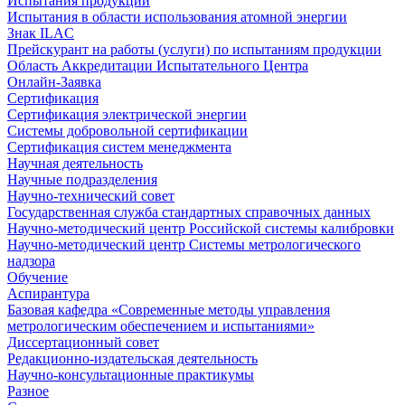
Испытания продукции
Испытания в области использования атомной энергии
Знак ILAC
Прейскурант на работы (услуги) по испытаниям продукции
Область Аккредитации Испытательного Центра
Онлайн-Заявка
Сертификация
Сертификация электрической энергии
Системы добровольной сертификации
Сертификация систем менеджмента
Научная деятельность
Научные подразделения
Научно-технический совет
Государственная служба стандартных справочных данных
Научно-методический центр Российской системы калибровки
Научно-методический центр Системы метрологического
надзора
Обучение
Аспирантура
Базовая кафедра «Современные методы управления
метрологическим обеспечением и испытаниями»
Диссертационный совет
Редакционно-издательская деятельность
Научно-консультационные практикумы
Разное