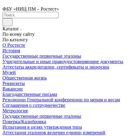
ФБУ «НИЦ ПМ – Ростест»
Каталог
По всему сайту
По каталогу
О Ростесте
История
Государственные первичные эталоны
Учредительные и иные правоудостоверяющие документы
Аттестаты аккредитации, сертификаты и лицензии
Музей
Общественная жизнь
Реквизиты
Вакансии
Благодарственные письма
Резолюции Генеральной конференции по мерам и весам
Соглашения о сотрудничестве
Метрология
Государственные первичные эталоны
Поверка/Калибровка
Испытания в целях утверждения типа
Аттестация эталонов величин единиц измерений