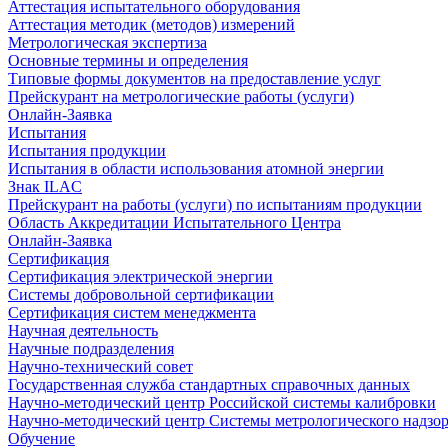
Аттестация испытательного оборудования
Аттестация методик (методов) измерений
Метрологическая экспертиза
Основные термины и определения
Типовые формы документов на предоставление услуг
Прейскурант на метрологические работы (услуги)
Онлайн-Заявка
Испытания
Испытания продукции
Испытания в области использования атомной энергии
Знак ILAC
Прейскурант на работы (услуги) по испытаниям продукции
Область Аккредитации Испытательного Центра
Онлайн-Заявка
Сертификация
Сертификация электрической энергии
Системы добровольной сертификации
Сертификация систем менеджмента
Научная деятельность
Научные подразделения
Научно-технический совет
Государственная служба стандартных справочных данных
Научно-методический центр Российской системы калибровки
Научно-методический центр Системы метрологического надзо
Обучение