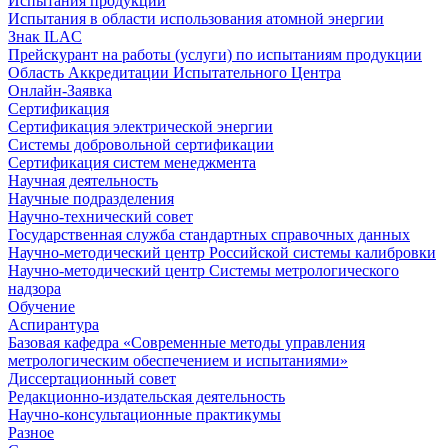
Испытания продукции
Испытания в области использования атомной энергии
Знак ILAC
Прейскурант на работы (услуги) по испытаниям продукции
Область Аккредитации Испытательного Центра
Онлайн-Заявка
Сертификация
Сертификация электрической энергии
Системы добровольной сертификации
Сертификация систем менеджмента
Научная деятельность
Научные подразделения
Научно-технический совет
Государственная служба стандартных справочных данных
Научно-методический центр Российской системы калибровки
Научно-методический центр Системы метрологического
надзора
Обучение
Аспирантура
Базовая кафедра «Современные методы управления
метрологическим обеспечением и испытаниями»
Диссертационный совет
Редакционно-издательская деятельность
Научно-консультационные практикумы
Разное