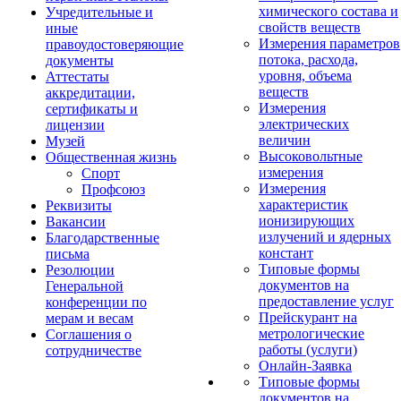
химического состава и
Учредительные и
свойств веществ
иные
Измерения параметров
правоудостоверяющие
потока, расхода,
документы
уровня, объема
Аттестаты
веществ
аккредитации,
Измерения
сертификаты и
электрических
лицензии
величин
Музей
Высоковольтные
Общественная жизнь
измерения
Спорт
Измерения
Профсоюз
характеристик
Реквизиты
ионизирующих
Вакансии
излучений и ядерных
Благодарственные
констант
письма
Типовые формы
Резолюции
документов на
Генеральной
предоставление услуг
конференции по
Прейскурант на
мерам и весам
метрологические
Соглашения о
работы (услуги)
сотрудничестве
Онлайн-Заявка
Типовые формы
документов на