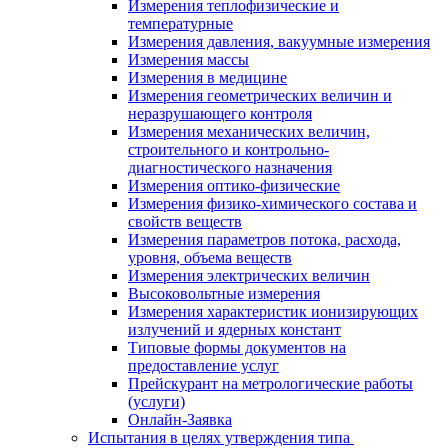
Измерения теплофизические и
температурные
Измерения давления, вакуумные измерения
Измерения массы
Измерения в медицине
Измерения геометрических величин и
неразрушающего контроля
Измерения механических величин,
строительного и контрольно-
диагностического назначения
Измерения оптико-физические
Измерения физико-химического состава и
свойств веществ
Измерения параметров потока, расхода,
уровня, объема веществ
Измерения электрических величин
Высоковольтные измерения
Измерения характеристик ионизирующих
излучений и ядерных констант
Типовые формы документов на
предоставление услуг
Прейскурант на метрологические работы
(услуги)
Онлайн-Заявка
Испытания в целях утверждения типа