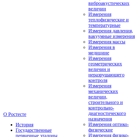
виброакустических
величин
Измерения
теплофизические и
температурные
Измерения давления,
вакуумные измерения
Измерения массы
Измерения в
медицине
Измерения
геометрических
величин и
неразрушающего
контроля
Измерения
механических
величин,
строительного и
контрольно-
диагностического
О Ростесте
назначения
Измерения оптико-
История
физические
Государственные
Измерения физико-
первичные эталоны