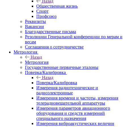
Назад
Общественная жизнь
Спорт
Профсоюз
Реквизиты
Вакансии
Благодарственные письма
Резолюции Генеральной конференции по мерам и
весам
Соглашения о сотрудничестве
Метрология
Назад
Метрология
Государственные первичные эталоны
Поверка/Калибровка
Назад
Поверка/Калибровка
Измерения радиотехнические и
радиоэлектронные
Измерения времени и частоты, измерения
телерадиовещательной аппаратуры
Измерения параметров авиационного
оборудования и средств измерений
специального назначения
Измерения виброакустических величин