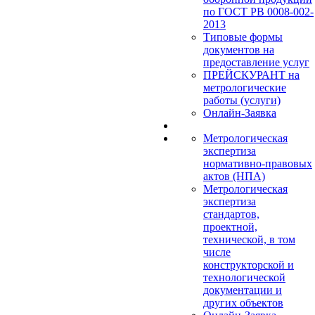
по ГОСТ РВ 0008-002-
2013
Типовые формы
документов на
предоставление услуг
ПРЕЙСКУРАНТ на
метрологические
работы (услуги)
Онлайн-Заявка
Метрологическая
экспертиза
нормативно-правовых
актов (НПА)
Метрологическая
экспертиза
стандартов,
проектной,
технической, в том
числе
конструкторской и
технологической
документации и
других объектов