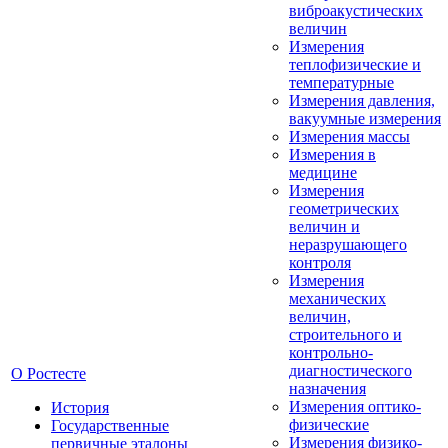
виброакустических
величин
Измерения
теплофизические и
температурные
Измерения давления,
вакуумные измерения
Измерения массы
Измерения в
медицине
Измерения
геометрических
величин и
неразрушающего
контроля
Измерения
механических
величин,
строительного и
контрольно-
диагностического
О Ростесте
назначения
Измерения оптико-
История
физические
Государственные
Измерения физико-
первичные эталоны