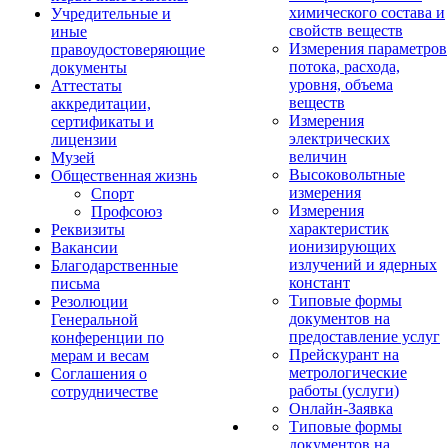
химического состава и
Учредительные и
свойств веществ
иные
Измерения параметров
правоудостоверяющие
потока, расхода,
документы
уровня, объема
Аттестаты
веществ
аккредитации,
Измерения
сертификаты и
электрических
лицензии
величин
Музей
Высоковольтные
Общественная жизнь
измерения
Спорт
Измерения
Профсоюз
характеристик
Реквизиты
ионизирующих
Вакансии
излучений и ядерных
Благодарственные
констант
письма
Типовые формы
Резолюции
документов на
Генеральной
предоставление услуг
конференции по
Прейскурант на
мерам и весам
метрологические
Соглашения о
работы (услуги)
сотрудничестве
Онлайн-Заявка
Типовые формы
документов на