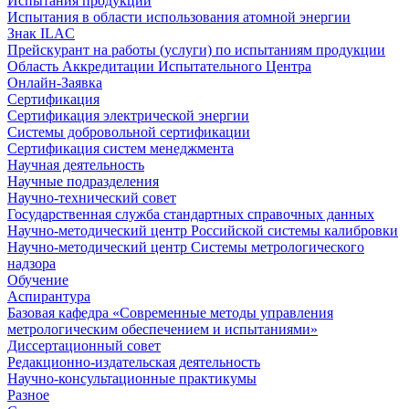
Испытания продукции
Испытания в области использования атомной энергии
Знак ILAC
Прейскурант на работы (услуги) по испытаниям продукции
Область Аккредитации Испытательного Центра
Онлайн-Заявка
Сертификация
Сертификация электрической энергии
Системы добровольной сертификации
Сертификация систем менеджмента
Научная деятельность
Научные подразделения
Научно-технический совет
Государственная служба стандартных справочных данных
Научно-методический центр Российской системы калибровки
Научно-методический центр Системы метрологического
надзора
Обучение
Аспирантура
Базовая кафедра «Современные методы управления
метрологическим обеспечением и испытаниями»
Диссертационный совет
Редакционно-издательская деятельность
Научно-консультационные практикумы
Разное