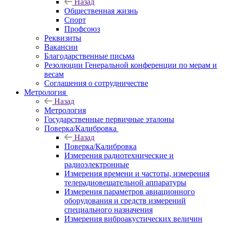
Назад
Общественная жизнь
Спорт
Профсоюз
Реквизиты
Вакансии
Благодарственные письма
Резолюции Генеральной конференции по мерам и
весам
Соглашения о сотрудничестве
Метрология
Назад
Метрология
Государственные первичные эталоны
Поверка/Калибровка
Назад
Поверка/Калибровка
Измерения радиотехнические и
радиоэлектронные
Измерения времени и частоты, измерения
телерадиовещательной аппаратуры
Измерения параметров авиационного
оборудования и средств измерений
специального назначения
Измерения виброакустических величин