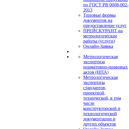
по ГОСТ РВ 0008-002-
2013
Типовые формы
документов на
предоставление услуг
ПРЕЙСКУРАНТ на
метрологические
работы (услуги)
Онлайн-Заявка
Метрологическая
экспертиза
нормативно-правовых
актов (НПА)
Метрологическая
экспертиза
стандартов,
проектной,
технической, в том
числе
конструкторской и
технологической
документации и
других объектов