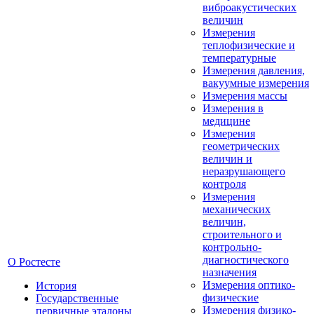
виброакустических
величин
Измерения
теплофизические и
температурные
Измерения давления,
вакуумные измерения
Измерения массы
Измерения в
медицине
Измерения
геометрических
величин и
неразрушающего
контроля
Измерения
механических
величин,
строительного и
контрольно-
диагностического
О Ростесте
назначения
Измерения оптико-
История
физические
Государственные
Измерения физико-
первичные эталоны