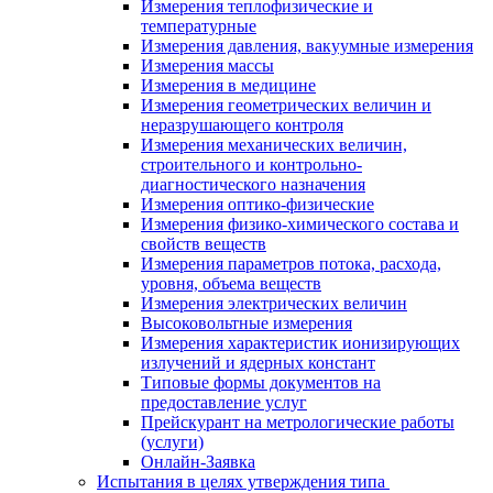
Измерения теплофизические и
температурные
Измерения давления, вакуумные измерения
Измерения массы
Измерения в медицине
Измерения геометрических величин и
неразрушающего контроля
Измерения механических величин,
строительного и контрольно-
диагностического назначения
Измерения оптико-физические
Измерения физико-химического состава и
свойств веществ
Измерения параметров потока, расхода,
уровня, объема веществ
Измерения электрических величин
Высоковольтные измерения
Измерения характеристик ионизирующих
излучений и ядерных констант
Типовые формы документов на
предоставление услуг
Прейскурант на метрологические работы
(услуги)
Онлайн-Заявка
Испытания в целях утверждения типа