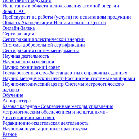
Испытания продукции
Испытания в области использования атомной энергии
Знак ILAC
Прейскурант на работы (услуги) по испытаниям продукции
Область Аккредитации Испытательного Центра
Онлайн-Заявка
Сертификация
Сертификация электрической энергии
Системы добровольной сертификации
Сертификация систем менеджмента
Научная деятельность
Научные подразделения
Научно-технический совет
Государственная служба стандартных справочных данных
Научно-методический центр Российской системы калибровки
Научно-методический центр Системы метрологического
надзора
Обучение
Аспирантура
Базовая кафедра «Современные методы управления
метрологическим обеспечением и испытаниями»
Диссертационный совет
Редакционно-издательская деятельность
Научно-консультационные практикумы
Разное