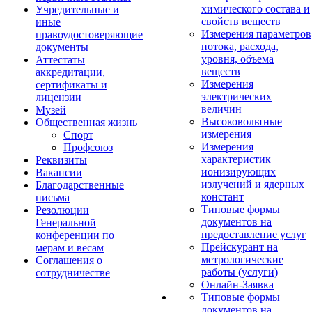
химического состава и
Учредительные и
свойств веществ
иные
Измерения параметров
правоудостоверяющие
потока, расхода,
документы
уровня, объема
Аттестаты
веществ
аккредитации,
Измерения
сертификаты и
электрических
лицензии
величин
Музей
Высоковольтные
Общественная жизнь
измерения
Спорт
Измерения
Профсоюз
характеристик
Реквизиты
ионизирующих
Вакансии
излучений и ядерных
Благодарственные
констант
письма
Типовые формы
Резолюции
документов на
Генеральной
предоставление услуг
конференции по
Прейскурант на
мерам и весам
метрологические
Соглашения о
работы (услуги)
сотрудничестве
Онлайн-Заявка
Типовые формы
документов на