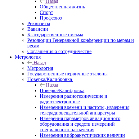
Назад
Общественная жизнь
Спорт
Профсоюз
Реквизиты
Вакансии
Благодарственные письма
Резолюции Генеральной конференции по мерам и
весам
Соглашения о сотрудничестве
Метрология
Назад
Метрология
Государственные первичные эталоны
Поверка/Калибровка
Назад
Поверка/Калибровка
Измерения радиотехнические и
радиоэлектронные
Измерения времени и частоты, измерения
телерадиовещательной аппаратуры
Измерения параметров авиационного
оборудования и средств измерений
специального назначения
Измерения виброакустических величин