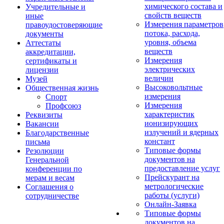
химического состава и
Учредительные и
свойств веществ
иные
Измерения параметров
правоудостоверяющие
потока, расхода,
документы
уровня, объема
Аттестаты
веществ
аккредитации,
Измерения
сертификаты и
электрических
лицензии
величин
Музей
Высоковольтные
Общественная жизнь
измерения
Спорт
Измерения
Профсоюз
характеристик
Реквизиты
ионизирующих
Вакансии
излучений и ядерных
Благодарственные
констант
письма
Типовые формы
Резолюции
документов на
Генеральной
предоставление услуг
конференции по
Прейскурант на
мерам и весам
метрологические
Соглашения о
работы (услуги)
сотрудничестве
Онлайн-Заявка
Типовые формы
документов на