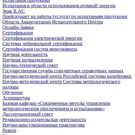
Испытания продукции
Испытания в области использования атомной энергии
Знак ILAC
Прейскурант на работы (услуги) по испытаниям продукции
Область Аккредитации Испытательного Центра
Онлайн-Заявка
Сертификация
Сертификация электрической энергии
Системы добровольной сертификации
Сертификация систем менеджмента
Научная деятельность
Научные подразделения
Научно-технический совет
Государственная служба стандартных справочных данных
Научно-методический центр Российской системы калибровки
Научно-методический центр Системы метрологического
надзора
Обучение
Аспирантура
Базовая кафедра «Современные методы управления
метрологическим обеспечением и испытаниями»
Диссертационный совет
Редакционно-издательская деятельность
Научно-консультационные практикумы
Разное