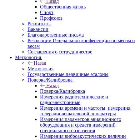
Назад
Общественная жизнь
Спорт
Профсоюз
Реквизиты
Вакансии
Благодарственные письма
Резолюции Генеральной конференции по мерам и
весам
Соглашения о сотрудничестве
Метрология
Назад
Метрология
Государственные первичные эталоны
Поверка/Калибровка
Назад
Поверка/Калибровка
Измерения радиотехнические и
радиоэлектронные
Измерения времени и частоты, измерения
телерадиовещательной аппаратуры
Измерения параметров авиационного
оборудования и средств измерений
специального назначения
Измерения виброакустических величин