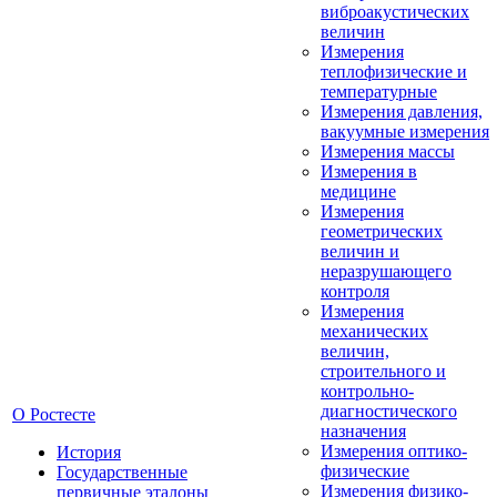
виброакустических
величин
Измерения
теплофизические и
температурные
Измерения давления,
вакуумные измерения
Измерения массы
Измерения в
медицине
Измерения
геометрических
величин и
неразрушающего
контроля
Измерения
механических
величин,
строительного и
контрольно-
диагностического
О Ростесте
назначения
Измерения оптико-
История
физические
Государственные
Измерения физико-
первичные эталоны