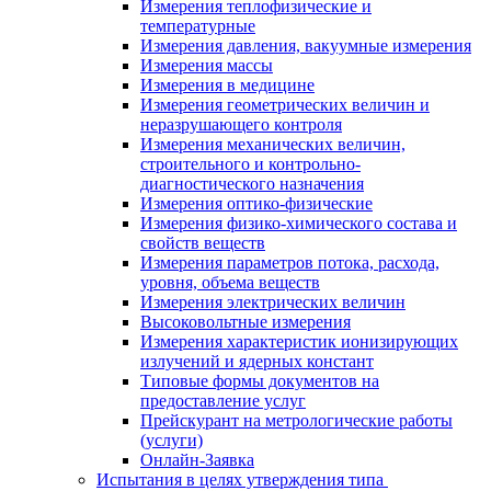
Измерения теплофизические и
температурные
Измерения давления, вакуумные измерения
Измерения массы
Измерения в медицине
Измерения геометрических величин и
неразрушающего контроля
Измерения механических величин,
строительного и контрольно-
диагностического назначения
Измерения оптико-физические
Измерения физико-химического состава и
свойств веществ
Измерения параметров потока, расхода,
уровня, объема веществ
Измерения электрических величин
Высоковольтные измерения
Измерения характеристик ионизирующих
излучений и ядерных констант
Типовые формы документов на
предоставление услуг
Прейскурант на метрологические работы
(услуги)
Онлайн-Заявка
Испытания в целях утверждения типа