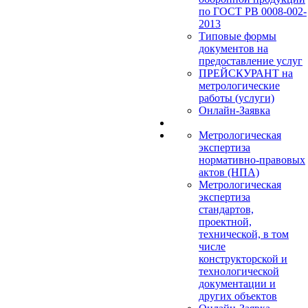
по ГОСТ РВ 0008-002-
2013
Типовые формы
документов на
предоставление услуг
ПРЕЙСКУРАНТ на
метрологические
работы (услуги)
Онлайн-Заявка
Метрологическая
экспертиза
нормативно-правовых
актов (НПА)
Метрологическая
экспертиза
стандартов,
проектной,
технической, в том
числе
конструкторской и
технологической
документации и
других объектов