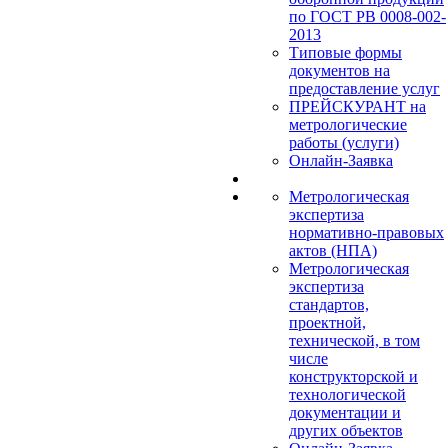
по ГОСТ РВ 0008-002-
2013
Типовые формы
документов на
предоставление услуг
ПРЕЙСКУРАНТ на
метрологические
работы (услуги)
Онлайн-Заявка
Метрологическая
экспертиза
нормативно-правовых
актов (НПА)
Метрологическая
экспертиза
стандартов,
проектной,
технической, в том
числе
конструкторской и
технологической
документации и
других объектов