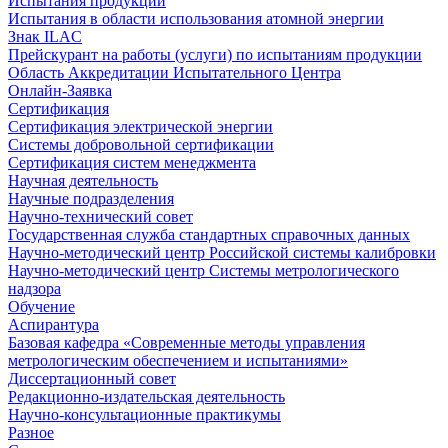
Испытания продукции
Испытания в области использования атомной энергии
Знак ILAC
Прейскурант на работы (услуги) по испытаниям продукции
Область Аккредитации Испытательного Центра
Онлайн-Заявка
Сертификация
Сертификация электрической энергии
Системы добровольной сертификации
Сертификация систем менеджмента
Научная деятельность
Научные подразделения
Научно-технический совет
Государственная служба стандартных справочных данных
Научно-методический центр Российской системы калибровки
Научно-методический центр Системы метрологического
надзора
Обучение
Аспирантура
Базовая кафедра «Современные методы управления
метрологическим обеспечением и испытаниями»
Диссертационный совет
Редакционно-издательская деятельность
Научно-консультационные практикумы
Разное