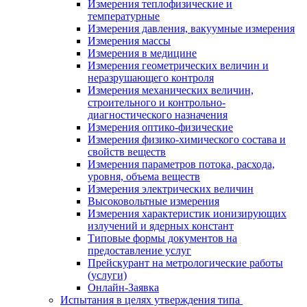
Измерения теплофизические и
температурные
Измерения давления, вакуумные измерения
Измерения массы
Измерения в медицине
Измерения геометрических величин и
неразрушающего контроля
Измерения механических величин,
строительного и контрольно-
диагностического назначения
Измерения оптико-физические
Измерения физико-химического состава и
свойств веществ
Измерения параметров потока, расхода,
уровня, объема веществ
Измерения электрических величин
Высоковольтные измерения
Измерения характеристик ионизирующих
излучений и ядерных констант
Типовые формы документов на
предоставление услуг
Прейскурант на метрологические работы
(услуги)
Онлайн-Заявка
Испытания в целях утверждения типа