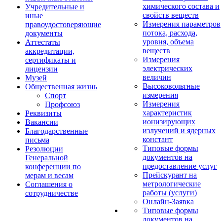
химического состава и
Учредительные и
свойств веществ
иные
Измерения параметров
правоудостоверяющие
потока, расхода,
документы
уровня, объема
Аттестаты
веществ
аккредитации,
Измерения
сертификаты и
электрических
лицензии
величин
Музей
Высоковольтные
Общественная жизнь
измерения
Спорт
Измерения
Профсоюз
характеристик
Реквизиты
ионизирующих
Вакансии
излучений и ядерных
Благодарственные
констант
письма
Типовые формы
Резолюции
документов на
Генеральной
предоставление услуг
конференции по
Прейскурант на
мерам и весам
метрологические
Соглашения о
работы (услуги)
сотрудничестве
Онлайн-Заявка
Типовые формы
документов на