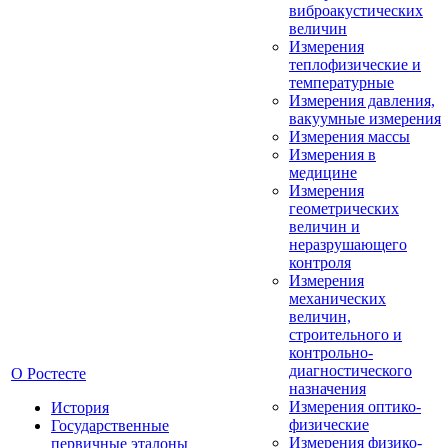
виброакустических
величин
Измерения
теплофизические и
температурные
Измерения давления,
вакуумные измерения
Измерения массы
Измерения в
медицине
Измерения
геометрических
величин и
неразрушающего
контроля
Измерения
механических
величин,
строительного и
контрольно-
диагностического
О Ростесте
назначения
Измерения оптико-
История
физические
Государственные
Измерения физико-
первичные эталоны