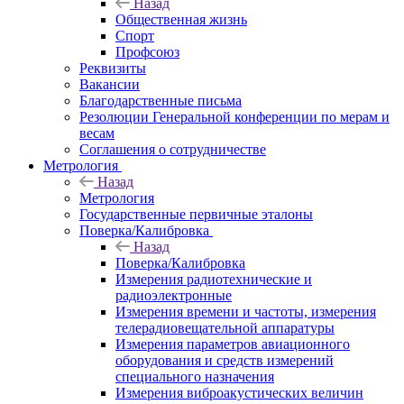
Назад
Общественная жизнь
Спорт
Профсоюз
Реквизиты
Вакансии
Благодарственные письма
Резолюции Генеральной конференции по мерам и
весам
Соглашения о сотрудничестве
Метрология
Назад
Метрология
Государственные первичные эталоны
Поверка/Калибровка
Назад
Поверка/Калибровка
Измерения радиотехнические и
радиоэлектронные
Измерения времени и частоты, измерения
телерадиовещательной аппаратуры
Измерения параметров авиационного
оборудования и средств измерений
специального назначения
Измерения виброакустических величин