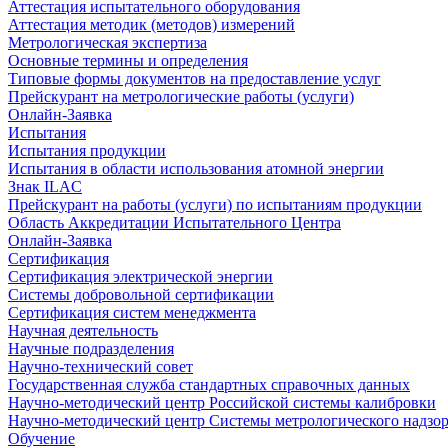
Аттестация испытательного оборудования
Аттестация методик (методов) измерений
Метрологическая экспертиза
Основные термины и определения
Типовые формы документов на предоставление услуг
Прейскурант на метрологические работы (услуги)
Онлайн-Заявка
Испытания
Испытания продукции
Испытания в области использования атомной энергии
Знак ILAC
Прейскурант на работы (услуги) по испытаниям продукции
Область Аккредитации Испытательного Центра
Онлайн-Заявка
Сертификация
Сертификация электрической энергии
Системы добровольной сертификации
Сертификация систем менеджмента
Научная деятельность
Научные подразделения
Научно-технический совет
Государственная служба стандартных справочных данных
Научно-методический центр Российской системы калибровки
Научно-методический центр Системы метрологического надзо
Обучение