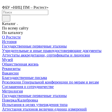
ФБУ «НИЦ ПМ – Ростест»
Каталог
По всему сайту
По каталогу
О Ростесте
История
Государственные первичные эталоны
Учредительные и иные правоудостоверяющие документы
Аттестаты аккредитации, сертификаты и лицензии
Музей
Общественная жизнь
Реквизиты
Вакансии
Благодарственные письма
Резолюции Генеральной конференции по мерам и весам
Соглашения о сотрудничестве
Метрология
Государственные первичные эталоны
Поверка/Калибровка
Испытания в целях утверждения типа
Аттестация эталонов величин единиц измерений