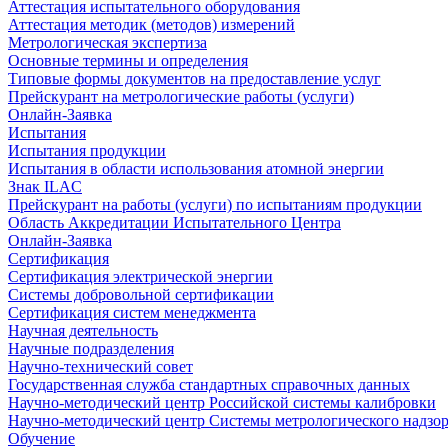
Аттестация испытательного оборудования
Аттестация методик (методов) измерений
Метрологическая экспертиза
Основные термины и определения
Типовые формы документов на предоставление услуг
Прейскурант на метрологические работы (услуги)
Онлайн-Заявка
Испытания
Испытания продукции
Испытания в области использования атомной энергии
Знак ILAC
Прейскурант на работы (услуги) по испытаниям продукции
Область Аккредитации Испытательного Центра
Онлайн-Заявка
Сертификация
Сертификация электрической энергии
Системы добровольной сертификации
Сертификация систем менеджмента
Научная деятельность
Научные подразделения
Научно-технический совет
Государственная служба стандартных справочных данных
Научно-методический центр Российской системы калибровки
Научно-методический центр Системы метрологического надзо
Обучение