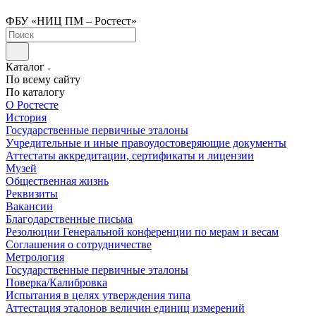
ФБУ «НИЦ ПМ – Ростест»
Каталог
По всему сайту
По каталогу
О Ростесте
История
Государственные первичные эталоны
Учредительные и иные правоудостоверяющие документы
Аттестаты аккредитации, сертификаты и лицензии
Музей
Общественная жизнь
Реквизиты
Вакансии
Благодарственные письма
Резолюции Генеральной конференции по мерам и весам
Соглашения о сотрудничестве
Метрология
Государственные первичные эталоны
Поверка/Калибровка
Испытания в целях утверждения типа
Аттестация эталонов величин единиц измерений