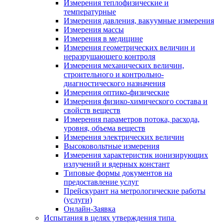
Измерения теплофизические и
температурные
Измерения давления, вакуумные измерения
Измерения массы
Измерения в медицине
Измерения геометрических величин и
неразрушающего контроля
Измерения механических величин,
строительного и контрольно-
диагностического назначения
Измерения оптико-физические
Измерения физико-химического состава и
свойств веществ
Измерения параметров потока, расхода,
уровня, объема веществ
Измерения электрических величин
Высоковольтные измерения
Измерения характеристик ионизирующих
излучений и ядерных констант
Типовые формы документов на
предоставление услуг
Прейскурант на метрологические работы
(услуги)
Онлайн-Заявка
Испытания в целях утверждения типа