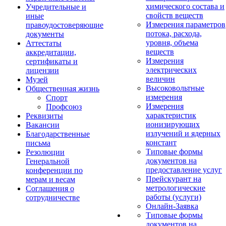
химического состава и
Учредительные и
свойств веществ
иные
Измерения параметров
правоудостоверяющие
потока, расхода,
документы
уровня, объема
Аттестаты
веществ
аккредитации,
Измерения
сертификаты и
электрических
лицензии
величин
Музей
Высоковольтные
Общественная жизнь
измерения
Спорт
Измерения
Профсоюз
характеристик
Реквизиты
ионизирующих
Вакансии
излучений и ядерных
Благодарственные
констант
письма
Типовые формы
Резолюции
документов на
Генеральной
предоставление услуг
конференции по
Прейскурант на
мерам и весам
метрологические
Соглашения о
работы (услуги)
сотрудничестве
Онлайн-Заявка
Типовые формы
документов на