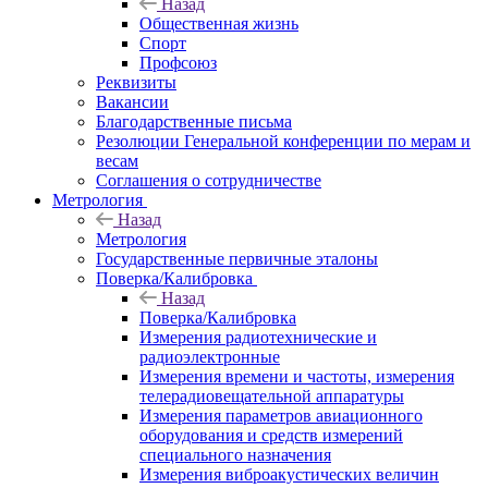
Назад
Общественная жизнь
Спорт
Профсоюз
Реквизиты
Вакансии
Благодарственные письма
Резолюции Генеральной конференции по мерам и
весам
Соглашения о сотрудничестве
Метрология
Назад
Метрология
Государственные первичные эталоны
Поверка/Калибровка
Назад
Поверка/Калибровка
Измерения радиотехнические и
радиоэлектронные
Измерения времени и частоты, измерения
телерадиовещательной аппаратуры
Измерения параметров авиационного
оборудования и средств измерений
специального назначения
Измерения виброакустических величин