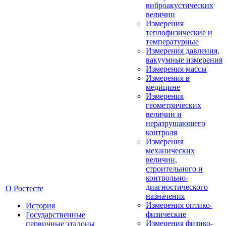
виброакустических
величин
Измерения
теплофизические и
температурные
Измерения давления,
вакуумные измерения
Измерения массы
Измерения в
медицине
Измерения
геометрических
величин и
неразрушающего
контроля
Измерения
механических
величин,
строительного и
контрольно-
диагностического
О Ростесте
назначения
Измерения оптико-
История
физические
Государственные
Измерения физико-
первичные эталоны