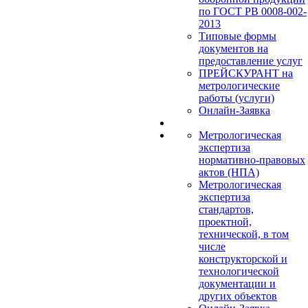
по ГОСТ РВ 0008-002-
2013
Типовые формы
документов на
предоставление услуг
ПРЕЙСКУРАНТ на
метрологические
работы (услуги)
Онлайн-Заявка
Метрологическая
экспертиза
нормативно-правовых
актов (НПА)
Метрологическая
экспертиза
стандартов,
проектной,
технической, в том
числе
конструкторской и
технологической
документации и
других объектов