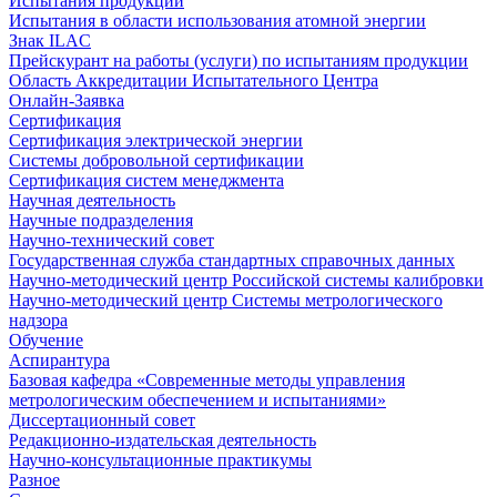
Испытания продукции
Испытания в области использования атомной энергии
Знак ILAC
Прейскурант на работы (услуги) по испытаниям продукции
Область Аккредитации Испытательного Центра
Онлайн-Заявка
Сертификация
Сертификация электрической энергии
Системы добровольной сертификации
Сертификация систем менеджмента
Научная деятельность
Научные подразделения
Научно-технический совет
Государственная служба стандартных справочных данных
Научно-методический центр Российской системы калибровки
Научно-методический центр Системы метрологического
надзора
Обучение
Аспирантура
Базовая кафедра «Современные методы управления
метрологическим обеспечением и испытаниями»
Диссертационный совет
Редакционно-издательская деятельность
Научно-консультационные практикумы
Разное