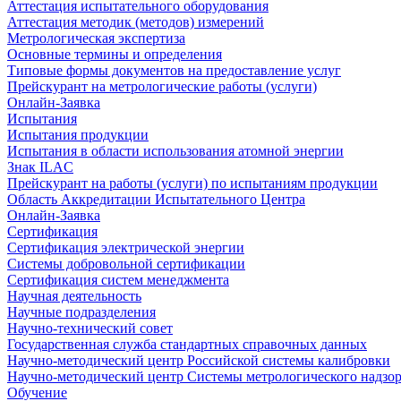
Аттестация испытательного оборудования
Аттестация методик (методов) измерений
Метрологическая экспертиза
Основные термины и определения
Типовые формы документов на предоставление услуг
Прейскурант на метрологические работы (услуги)
Онлайн-Заявка
Испытания
Испытания продукции
Испытания в области использования атомной энергии
Знак ILAC
Прейскурант на работы (услуги) по испытаниям продукции
Область Аккредитации Испытательного Центра
Онлайн-Заявка
Сертификация
Сертификация электрической энергии
Системы добровольной сертификации
Сертификация систем менеджмента
Научная деятельность
Научные подразделения
Научно-технический совет
Государственная служба стандартных справочных данных
Научно-методический центр Российской системы калибровки
Научно-методический центр Системы метрологического надзо
Обучение