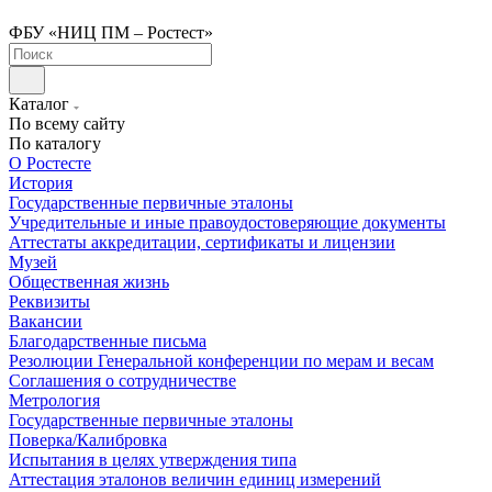
ФБУ «НИЦ ПМ – Ростест»
Каталог
По всему сайту
По каталогу
О Ростесте
История
Государственные первичные эталоны
Учредительные и иные правоудостоверяющие документы
Аттестаты аккредитации, сертификаты и лицензии
Музей
Общественная жизнь
Реквизиты
Вакансии
Благодарственные письма
Резолюции Генеральной конференции по мерам и весам
Соглашения о сотрудничестве
Метрология
Государственные первичные эталоны
Поверка/Калибровка
Испытания в целях утверждения типа
Аттестация эталонов величин единиц измерений