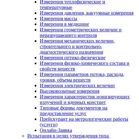
Измерения теплофизические и
температурные
Измерения давления, вакуумные измерения
Измерения массы
Измерения в медицине
Измерения геометрических величин и
неразрушающего контроля
Измерения механических величин,
строительного и контрольно-
диагностического назначения
Измерения оптико-физические
Измерения физико-химического состава и
свойств веществ
Измерения параметров потока, расхода,
уровня, объема веществ
Измерения электрических величин
Высоковольтные измерения
Измерения характеристик ионизирующих
излучений и ядерных констант
Типовые формы документов на
предоставление услуг
Прейскурант на метрологические работы
(услуги)
Онлайн-Заявка
Испытания в целях утверждения типа