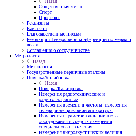
Назад
Общественная жизнь
Спорт
Профсоюз
Реквизиты
Вакансии
Благодарственные письма
Резолюции Генеральной конференции по мерам и
весам
Соглашения о сотрудничестве
Метрология
Назад
Метрология
Государственные первичные эталоны
Поверка/Калибровка
Назад
Поверка/Калибровка
Измерения радиотехнические и
радиоэлектронные
Измерения времени и частоты, измерения
телерадиовещательной аппаратуры
Измерения параметров авиационного
оборудования и средств измерений
специального назначения
Измерения виброакустических величин