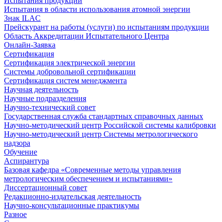
Испытания продукции
Испытания в области использования атомной энергии
Знак ILAC
Прейскурант на работы (услуги) по испытаниям продукции
Область Аккредитации Испытательного Центра
Онлайн-Заявка
Сертификация
Сертификация электрической энергии
Системы добровольной сертификации
Сертификация систем менеджмента
Научная деятельность
Научные подразделения
Научно-технический совет
Государственная служба стандартных справочных данных
Научно-методический центр Российской системы калибровки
Научно-методический центр Системы метрологического
надзора
Обучение
Аспирантура
Базовая кафедра «Современные методы управления
метрологическим обеспечением и испытаниями»
Диссертационный совет
Редакционно-издательская деятельность
Научно-консультационные практикумы
Разное