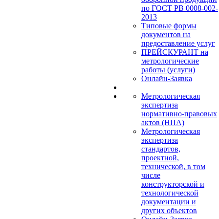
по ГОСТ РВ 0008-002-
2013
Типовые формы
документов на
предоставление услуг
ПРЕЙСКУРАНТ на
метрологические
работы (услуги)
Онлайн-Заявка
Метрологическая
экспертиза
нормативно-правовых
актов (НПА)
Метрологическая
экспертиза
стандартов,
проектной,
технической, в том
числе
конструкторской и
технологической
документации и
других объектов