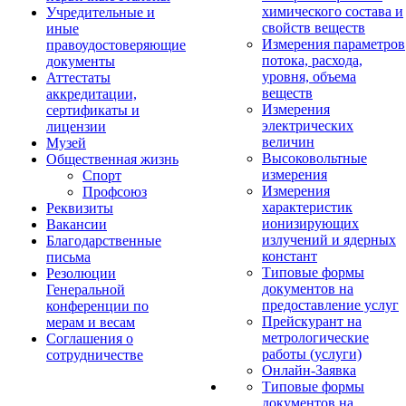
химического состава и
Учредительные и
свойств веществ
иные
Измерения параметров
правоудостоверяющие
потока, расхода,
документы
уровня, объема
Аттестаты
веществ
аккредитации,
Измерения
сертификаты и
электрических
лицензии
величин
Музей
Высоковольтные
Общественная жизнь
измерения
Спорт
Измерения
Профсоюз
характеристик
Реквизиты
ионизирующих
Вакансии
излучений и ядерных
Благодарственные
констант
письма
Типовые формы
Резолюции
документов на
Генеральной
предоставление услуг
конференции по
Прейскурант на
мерам и весам
метрологические
Соглашения о
работы (услуги)
сотрудничестве
Онлайн-Заявка
Типовые формы
документов на