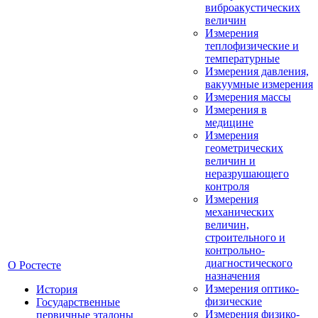
виброакустических
величин
Измерения
теплофизические и
температурные
Измерения давления,
вакуумные измерения
Измерения массы
Измерения в
медицине
Измерения
геометрических
величин и
неразрушающего
контроля
Измерения
механических
величин,
строительного и
контрольно-
диагностического
О Ростесте
назначения
Измерения оптико-
История
физические
Государственные
Измерения физико-
первичные эталоны