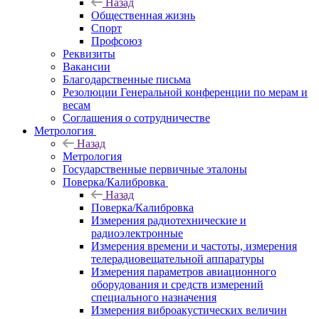
Назад
Общественная жизнь
Спорт
Профсоюз
Реквизиты
Вакансии
Благодарственные письма
Резолюции Генеральной конференции по мерам и
весам
Соглашения о сотрудничестве
Метрология
Назад
Метрология
Государственные первичные эталоны
Поверка/Калибровка
Назад
Поверка/Калибровка
Измерения радиотехнические и
радиоэлектронные
Измерения времени и частоты, измерения
телерадиовещательной аппаратуры
Измерения параметров авиационного
оборудования и средств измерений
специального назначения
Измерения виброакустических величин