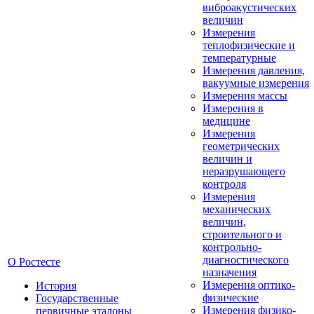
виброакустических
величин
Измерения
теплофизические и
температурные
Измерения давления,
вакуумные измерения
Измерения массы
Измерения в
медицине
Измерения
геометрических
величин и
неразрушающего
контроля
Измерения
механических
величин,
строительного и
контрольно-
диагностического
О Ростесте
назначения
Измерения оптико-
История
физические
Государственные
Измерения физико-
первичные эталоны