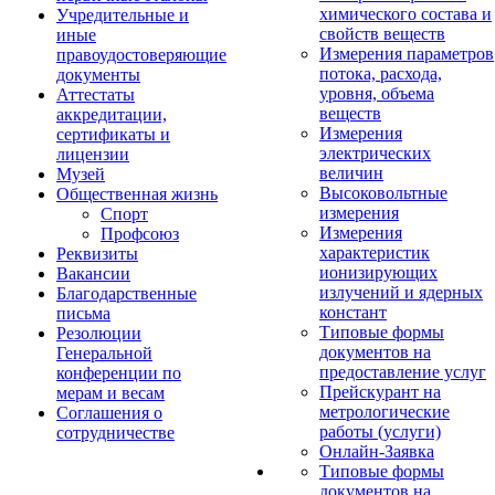
химического состава и
Учредительные и
свойств веществ
иные
Измерения параметров
правоудостоверяющие
потока, расхода,
документы
уровня, объема
Аттестаты
веществ
аккредитации,
Измерения
сертификаты и
электрических
лицензии
величин
Музей
Высоковольтные
Общественная жизнь
измерения
Спорт
Измерения
Профсоюз
характеристик
Реквизиты
ионизирующих
Вакансии
излучений и ядерных
Благодарственные
констант
письма
Типовые формы
Резолюции
документов на
Генеральной
предоставление услуг
конференции по
Прейскурант на
мерам и весам
метрологические
Соглашения о
работы (услуги)
сотрудничестве
Онлайн-Заявка
Типовые формы
документов на