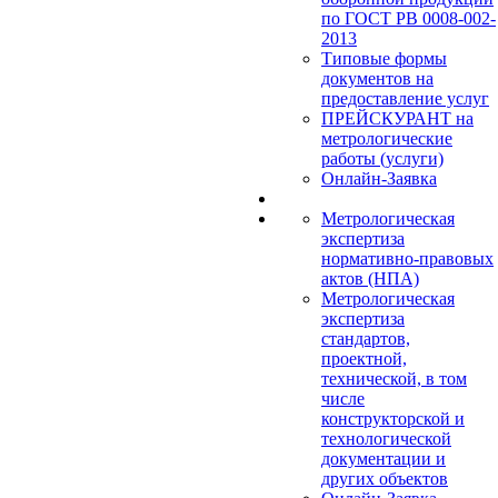
по ГОСТ РВ 0008-002-
2013
Типовые формы
документов на
предоставление услуг
ПРЕЙСКУРАНТ на
метрологические
работы (услуги)
Онлайн-Заявка
Метрологическая
экспертиза
нормативно-правовых
актов (НПА)
Метрологическая
экспертиза
стандартов,
проектной,
технической, в том
числе
конструкторской и
технологической
документации и
других объектов