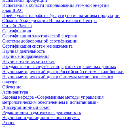
Испытания продукции
Испытания в области использования атомной энергии
Знак ILAC
Прейскурант на работы (услуги) по испытаниям продукции
Область Аккредитации Испытательного Центра
Онлайн-Заявка
Сертификация
Сертификация электрической энергии
Системы добровольной сертификации
Сертификация систем менеджмента
Научная деятельность
Научные подразделения
Научно-технический совет
Государственная служба стандартных справочных данных
Научно-методический центр Российской системы калибровки
Научно-методический центр Системы метрологического
надзора
Обучение
Аспирантура
Базовая кафедра «Современные методы управления
метрологическим обеспечением и испытаниями»
Диссертационный совет
Редакционно-издательская деятельность
Научно-консультационные практикумы
Разное