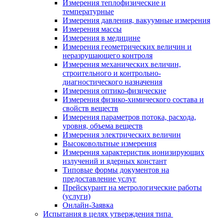
Измерения теплофизические и
температурные
Измерения давления, вакуумные измерения
Измерения массы
Измерения в медицине
Измерения геометрических величин и
неразрушающего контроля
Измерения механических величин,
строительного и контрольно-
диагностического назначения
Измерения оптико-физические
Измерения физико-химического состава и
свойств веществ
Измерения параметров потока, расхода,
уровня, объема веществ
Измерения электрических величин
Высоковольтные измерения
Измерения характеристик ионизирующих
излучений и ядерных констант
Типовые формы документов на
предоставление услуг
Прейскурант на метрологические работы
(услуги)
Онлайн-Заявка
Испытания в целях утверждения типа