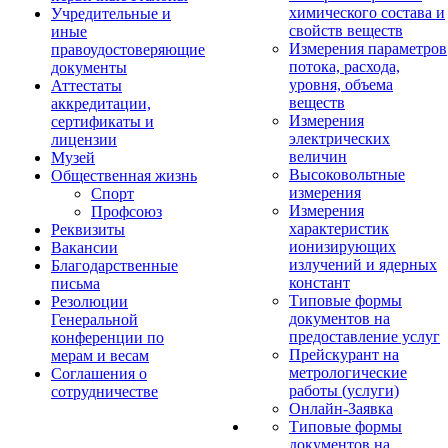
химического состава и
Учредительные и
свойств веществ
иные
Измерения параметров
правоудостоверяющие
потока, расхода,
документы
уровня, объема
Аттестаты
веществ
аккредитации,
Измерения
сертификаты и
электрических
лицензии
величин
Музей
Высоковольтные
Общественная жизнь
измерения
Спорт
Измерения
Профсоюз
характеристик
Реквизиты
ионизирующих
Вакансии
излучений и ядерных
Благодарственные
констант
письма
Типовые формы
Резолюции
документов на
Генеральной
предоставление услуг
конференции по
Прейскурант на
мерам и весам
метрологические
Соглашения о
работы (услуги)
сотрудничестве
Онлайн-Заявка
Типовые формы
документов на