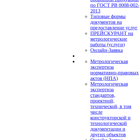
по ГОСТ РВ 0008-002-
2013
Типовые формы
документов на
предоставление услуг
ПРЕЙСКУРАНТ на
метрологические
работы (услуги)
Онлайн-Заявка
Метрологическая
экспертиза
нормативно-правовых
актов (НПА)
Метрологическая
экспертиза
стандартов,
проектной,
технической, в том
числе
конструкторской и
технологической
документации и
других объектов