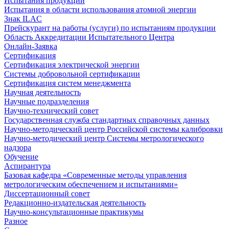
Испытания продукции
Испытания в области использования атомной энергии
Знак ILAC
Прейскурант на работы (услуги) по испытаниям продукции
Область Аккредитации Испытательного Центра
Онлайн-Заявка
Сертификация
Сертификация электрической энергии
Системы добровольной сертификации
Сертификация систем менеджмента
Научная деятельность
Научные подразделения
Научно-технический совет
Государственная служба стандартных справочных данных
Научно-методический центр Российской системы калибровки
Научно-методический центр Системы метрологического
надзора
Обучение
Аспирантура
Базовая кафедра «Современные методы управления
метрологическим обеспечением и испытаниями»
Диссертационный совет
Редакционно-издательская деятельность
Научно-консультационные практикумы
Разное