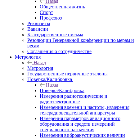
Назад
Общественная жизнь
Спорт
Профсоюз
Реквизиты
Вакансии
Благодарственные письма
Резолюции Генеральной конференции по мерам и
весам
Соглашения о сотрудничестве
Метрология
Назад
Метрология
Государственные первичные эталоны
Поверка/Калибровка
Назад
Поверка/Калибровка
Измерения радиотехнические и
радиоэлектронные
Измерения времени и частоты, измерения
телерадиовещательной аппаратуры
Измерения параметров авиационного
оборудования и средств измерений
специального назначения
Измерения виброакустических величин