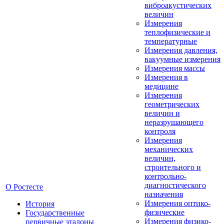
виброакустических
величин
Измерения
теплофизические и
температурные
Измерения давления,
вакуумные измерения
Измерения массы
Измерения в
медицине
Измерения
геометрических
величин и
неразрушающего
контроля
Измерения
механических
величин,
строительного и
контрольно-
диагностического
О Ростесте
назначения
Измерения оптико-
История
физические
Государственные
Измерения физико-
первичные эталоны