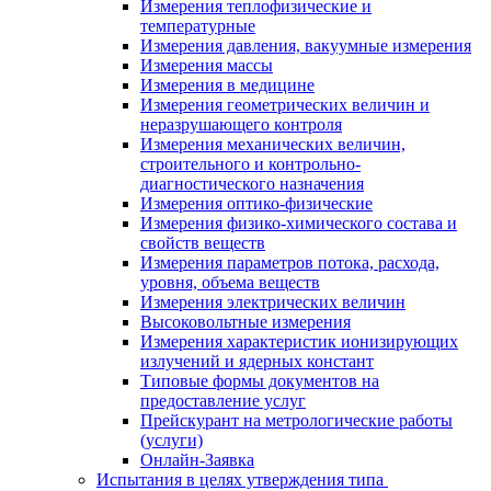
Измерения теплофизические и
температурные
Измерения давления, вакуумные измерения
Измерения массы
Измерения в медицине
Измерения геометрических величин и
неразрушающего контроля
Измерения механических величин,
строительного и контрольно-
диагностического назначения
Измерения оптико-физические
Измерения физико-химического состава и
свойств веществ
Измерения параметров потока, расхода,
уровня, объема веществ
Измерения электрических величин
Высоковольтные измерения
Измерения характеристик ионизирующих
излучений и ядерных констант
Типовые формы документов на
предоставление услуг
Прейскурант на метрологические работы
(услуги)
Онлайн-Заявка
Испытания в целях утверждения типа