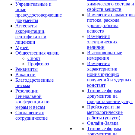
химического состава и
Учредительные и
свойств веществ
иные
Измерения параметров
правоудостоверяющие
потока, расхода,
документы
уровня, объема
Аттестаты
веществ
аккредитации,
Измерения
сертификаты и
электрических
лицензии
величин
Музей
Высоковольтные
Общественная жизнь
измерения
Спорт
Измерения
Профсоюз
характеристик
Реквизиты
ионизирующих
Вакансии
излучений и ядерных
Благодарственные
констант
письма
Типовые формы
Резолюции
документов на
Генеральной
предоставление услуг
конференции по
Прейскурант на
мерам и весам
метрологические
Соглашения о
работы (услуги)
сотрудничестве
Онлайн-Заявка
Типовые формы
документов на