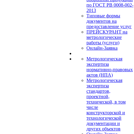
по ГОСТ РВ 0008-002-
2013
Типовые формы
документов на
предоставление услуг
ПРЕЙСКУРАНТ на
метрологические
работы (услуги)
Онлайн-Заявка
Метрологическая
экспертиза
нормативно-правовых
актов (НПА)
Метрологическая
экспертиза
стандартов,
проектной,
технической, в том
числе
конструкторской и
технологической
документации и
других объектов