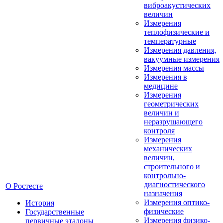
виброакустических
величин
Измерения
теплофизические и
температурные
Измерения давления,
вакуумные измерения
Измерения массы
Измерения в
медицине
Измерения
геометрических
величин и
неразрушающего
контроля
Измерения
механических
величин,
строительного и
контрольно-
диагностического
О Ростесте
назначения
Измерения оптико-
История
физические
Государственные
Измерения физико-
первичные эталоны