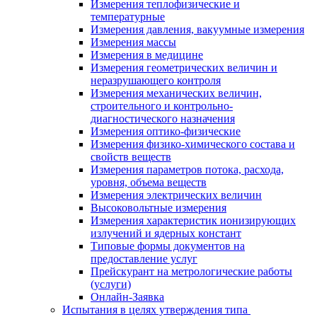
Измерения теплофизические и
температурные
Измерения давления, вакуумные измерения
Измерения массы
Измерения в медицине
Измерения геометрических величин и
неразрушающего контроля
Измерения механических величин,
строительного и контрольно-
диагностического назначения
Измерения оптико-физические
Измерения физико-химического состава и
свойств веществ
Измерения параметров потока, расхода,
уровня, объема веществ
Измерения электрических величин
Высоковольтные измерения
Измерения характеристик ионизирующих
излучений и ядерных констант
Типовые формы документов на
предоставление услуг
Прейскурант на метрологические работы
(услуги)
Онлайн-Заявка
Испытания в целях утверждения типа