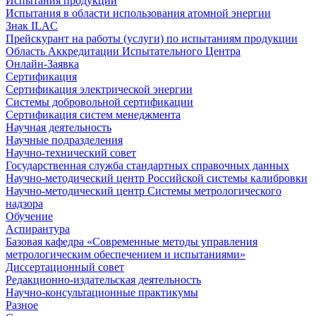
Испытания продукции
Испытания в области использования атомной энергии
Знак ILAC
Прейскурант на работы (услуги) по испытаниям продукции
Область Аккредитации Испытательного Центра
Онлайн-Заявка
Сертификация
Сертификация электрической энергии
Системы добровольной сертификации
Сертификация систем менеджмента
Научная деятельность
Научные подразделения
Научно-технический совет
Государственная служба стандартных справочных данных
Научно-методический центр Российской системы калибровки
Научно-методический центр Системы метрологического
надзора
Обучение
Аспирантура
Базовая кафедра «Современные методы управления
метрологическим обеспечением и испытаниями»
Диссертационный совет
Редакционно-издательская деятельность
Научно-консультационные практикумы
Разное