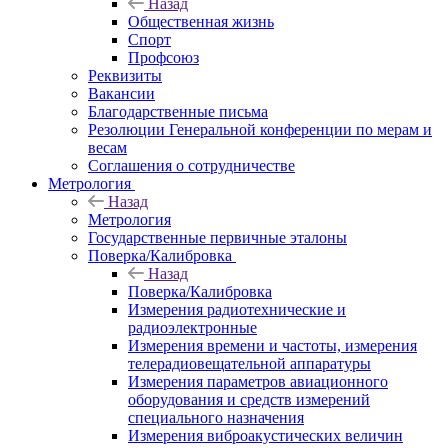
Назад
Общественная жизнь
Спорт
Профсоюз
Реквизиты
Вакансии
Благодарственные письма
Резолюции Генеральной конференции по мерам и
весам
Соглашения о сотрудничестве
Метрология
Назад
Метрология
Государственные первичные эталоны
Поверка/Калибровка
Назад
Поверка/Калибровка
Измерения радиотехнические и
радиоэлектронные
Измерения времени и частоты, измерения
телерадиовещательной аппаратуры
Измерения параметров авиационного
оборудования и средств измерений
специального назначения
Измерения виброакустических величин