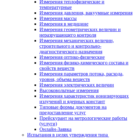
Измерения теплофизические и
температурные
Измерения давления, вакуумные измерения
Измерения массы
Измерения в медицине
Измерения геометрических величин и
неразрушающего контроля
Измерения механических величин,
строительного и контрольно-
диагностического назначения
Измерения оптико-физические
Измерения физико-химического состава и
свойств веществ
Измерения параметров потока, расхода,
уровня, объема веществ
Измерения электрических величин
Высоковольтные измерения
Измерения характеристик ионизирующих
излучений и ядерных констант
Типовые формы документов на
предоставление услуг
Прейскурант на метрологические работы
(услуги)
Онлайн-Заявка
Испытания в целях утверждения типа