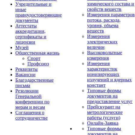
химического состава и
Учредительные и
свойств веществ
иные
Измерения параметров
правоудостоверяющие
потока, расхода,
документы
уровня, объема
Аттестаты
веществ
аккредитации,
Измерения
сертификаты и
электрических
лицензии
величин
Музей
Высоковольтные
Общественная жизнь
измерения
Спорт
Измерения
Профсоюз
характеристик
Реквизиты
ионизирующих
Вакансии
излучений и ядерных
Благодарственные
констант
письма
Типовые формы
Резолюции
документов на
Генеральной
предоставление услуг
конференции по
Прейскурант на
мерам и весам
метрологические
Соглашения о
работы (услуги)
сотрудничестве
Онлайн-Заявка
Типовые формы
документов на