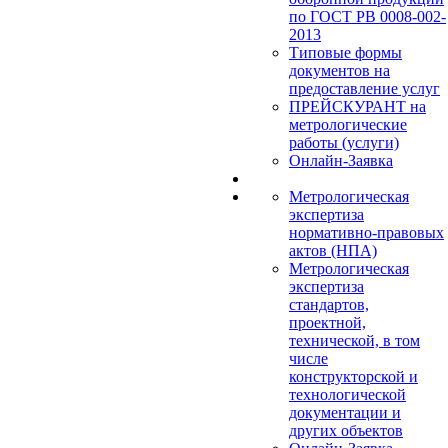
по ГОСТ РВ 0008-002-
2013
Типовые формы
документов на
предоставление услуг
ПРЕЙСКУРАНТ на
метрологические
работы (услуги)
Онлайн-Заявка
Метрологическая
экспертиза
нормативно-правовых
актов (НПА)
Метрологическая
экспертиза
стандартов,
проектной,
технической, в том
числе
конструкторской и
технологической
документации и
других объектов