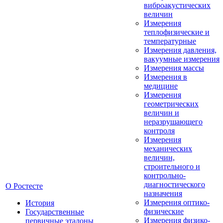
виброакустических
величин
Измерения
теплофизические и
температурные
Измерения давления,
вакуумные измерения
Измерения массы
Измерения в
медицине
Измерения
геометрических
величин и
неразрушающего
контроля
Измерения
механических
величин,
строительного и
контрольно-
диагностического
О Ростесте
назначения
Измерения оптико-
История
физические
Государственные
Измерения физико-
первичные эталоны