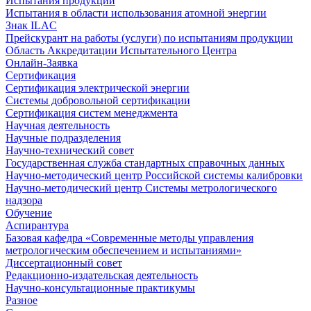
Испытания продукции
Испытания в области использования атомной энергии
Знак ILAC
Прейскурант на работы (услуги) по испытаниям продукции
Область Аккредитации Испытательного Центра
Онлайн-Заявка
Сертификация
Сертификация электрической энергии
Системы добровольной сертификации
Сертификация систем менеджмента
Научная деятельность
Научные подразделения
Научно-технический совет
Государственная служба стандартных справочных данных
Научно-методический центр Российской системы калибровки
Научно-методический центр Системы метрологического
надзора
Обучение
Аспирантура
Базовая кафедра «Современные методы управления
метрологическим обеспечением и испытаниями»
Диссертационный совет
Редакционно-издательская деятельность
Научно-консультационные практикумы
Разное