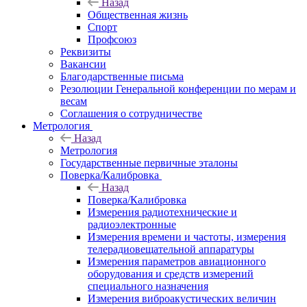
Назад
Общественная жизнь
Спорт
Профсоюз
Реквизиты
Вакансии
Благодарственные письма
Резолюции Генеральной конференции по мерам и
весам
Соглашения о сотрудничестве
Метрология
Назад
Метрология
Государственные первичные эталоны
Поверка/Калибровка
Назад
Поверка/Калибровка
Измерения радиотехнические и
радиоэлектронные
Измерения времени и частоты, измерения
телерадиовещательной аппаратуры
Измерения параметров авиационного
оборудования и средств измерений
специального назначения
Измерения виброакустических величин