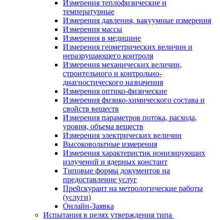
Измерения теплофизические и
температурные
Измерения давления, вакуумные измерения
Измерения массы
Измерения в медицине
Измерения геометрических величин и
неразрушающего контроля
Измерения механических величин,
строительного и контрольно-
диагностического назначения
Измерения оптико-физические
Измерения физико-химического состава и
свойств веществ
Измерения параметров потока, расхода,
уровня, объема веществ
Измерения электрических величин
Высоковольтные измерения
Измерения характеристик ионизирующих
излучений и ядерных констант
Типовые формы документов на
предоставление услуг
Прейскурант на метрологические работы
(услуги)
Онлайн-Заявка
Испытания в целях утверждения типа