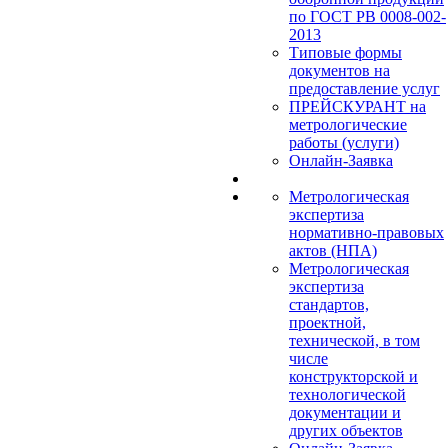
по ГОСТ РВ 0008-002-
2013
Типовые формы
документов на
предоставление услуг
ПРЕЙСКУРАНТ на
метрологические
работы (услуги)
Онлайн-Заявка
Метрологическая
экспертиза
нормативно-правовых
актов (НПА)
Метрологическая
экспертиза
стандартов,
проектной,
технической, в том
числе
конструкторской и
технологической
документации и
других объектов