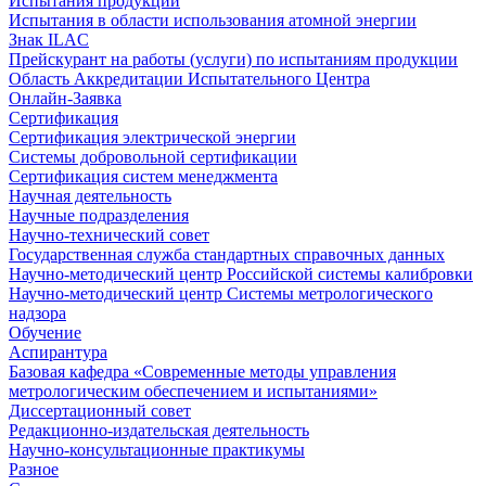
Испытания продукции
Испытания в области использования атомной энергии
Знак ILAC
Прейскурант на работы (услуги) по испытаниям продукции
Область Аккредитации Испытательного Центра
Онлайн-Заявка
Сертификация
Сертификация электрической энергии
Системы добровольной сертификации
Сертификация систем менеджмента
Научная деятельность
Научные подразделения
Научно-технический совет
Государственная служба стандартных справочных данных
Научно-методический центр Российской системы калибровки
Научно-методический центр Системы метрологического
надзора
Обучение
Аспирантура
Базовая кафедра «Современные методы управления
метрологическим обеспечением и испытаниями»
Диссертационный совет
Редакционно-издательская деятельность
Научно-консультационные практикумы
Разное