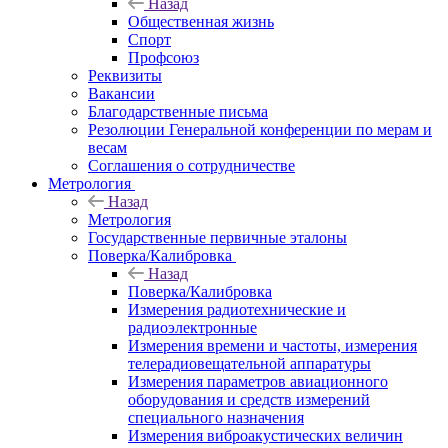
Назад
Общественная жизнь
Спорт
Профсоюз
Реквизиты
Вакансии
Благодарственные письма
Резолюции Генеральной конференции по мерам и
весам
Соглашения о сотрудничестве
Метрология
Назад
Метрология
Государственные первичные эталоны
Поверка/Калибровка
Назад
Поверка/Калибровка
Измерения радиотехнические и
радиоэлектронные
Измерения времени и частоты, измерения
телерадиовещательной аппаратуры
Измерения параметров авиационного
оборудования и средств измерений
специального назначения
Измерения виброакустических величин