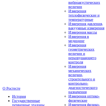
виброакустических
величин
Измерения
теплофизические и
температурные
Измерения давления,
вакуумные измерения
Измерения массы
Измерения в
медицине
Измерения
геометрических
величин и
неразрушающего
контроля
Измерения
механических
величин,
строительного и
контрольно-
диагностического
О Ростесте
назначения
Измерения оптико-
История
физические
Государственные
Измерения физико-
первичные эталоны