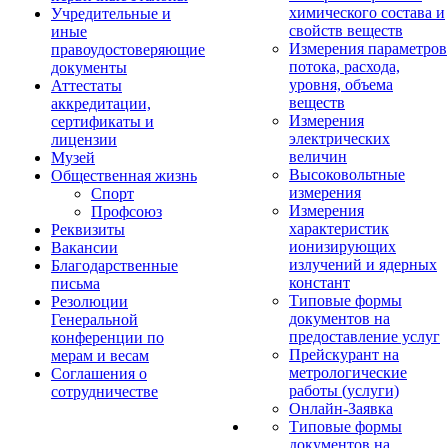
химического состава и
Учредительные и
свойств веществ
иные
Измерения параметров
правоудостоверяющие
потока, расхода,
документы
уровня, объема
Аттестаты
веществ
аккредитации,
Измерения
сертификаты и
электрических
лицензии
величин
Музей
Высоковольтные
Общественная жизнь
измерения
Спорт
Измерения
Профсоюз
характеристик
Реквизиты
ионизирующих
Вакансии
излучений и ядерных
Благодарственные
констант
письма
Типовые формы
Резолюции
документов на
Генеральной
предоставление услуг
конференции по
Прейскурант на
мерам и весам
метрологические
Соглашения о
работы (услуги)
сотрудничестве
Онлайн-Заявка
Типовые формы
документов на