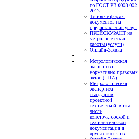
по ГОСТ РВ 0008-002-
2013
Типовые формы
документов на
предоставление услуг
ПРЕЙСКУРАНТ на
метрологические
работы (услуги)
Онлайн-Заявка
Метрологическая
экспертиза
нормативно-правовых
актов (НПА)
Метрологическая
экспертиза
стандартов,
проектной,
технической, в том
числе
конструкторской и
технологической
документации и
других объектов