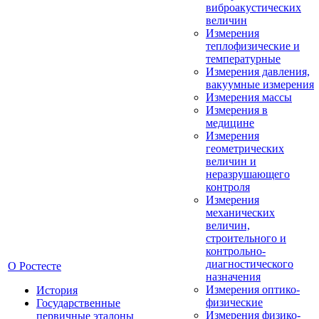
виброакустических
величин
Измерения
теплофизические и
температурные
Измерения давления,
вакуумные измерения
Измерения массы
Измерения в
медицине
Измерения
геометрических
величин и
неразрушающего
контроля
Измерения
механических
величин,
строительного и
контрольно-
диагностического
О Ростесте
назначения
Измерения оптико-
История
физические
Государственные
Измерения физико-
первичные эталоны