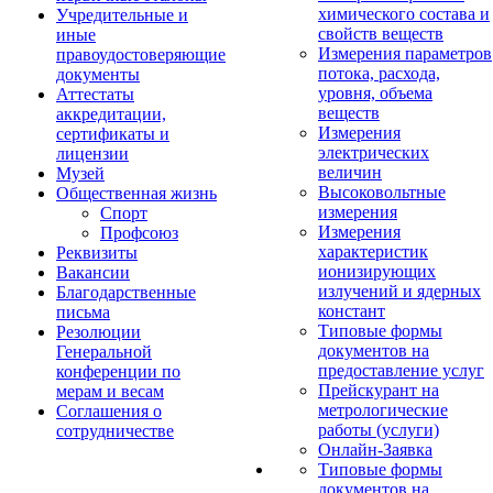
химического состава и
Учредительные и
свойств веществ
иные
Измерения параметров
правоудостоверяющие
потока, расхода,
документы
уровня, объема
Аттестаты
веществ
аккредитации,
Измерения
сертификаты и
электрических
лицензии
величин
Музей
Высоковольтные
Общественная жизнь
измерения
Спорт
Измерения
Профсоюз
характеристик
Реквизиты
ионизирующих
Вакансии
излучений и ядерных
Благодарственные
констант
письма
Типовые формы
Резолюции
документов на
Генеральной
предоставление услуг
конференции по
Прейскурант на
мерам и весам
метрологические
Соглашения о
работы (услуги)
сотрудничестве
Онлайн-Заявка
Типовые формы
документов на