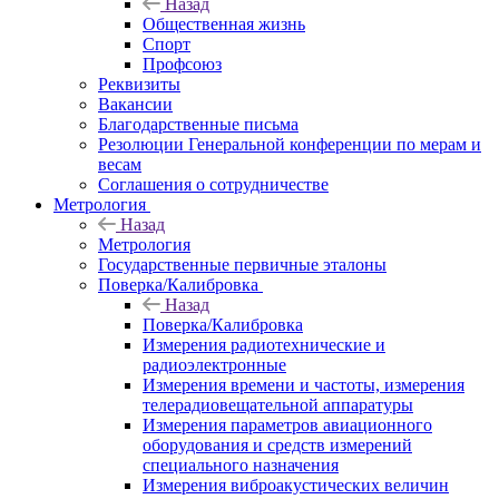
Назад
Общественная жизнь
Спорт
Профсоюз
Реквизиты
Вакансии
Благодарственные письма
Резолюции Генеральной конференции по мерам и
весам
Соглашения о сотрудничестве
Метрология
Назад
Метрология
Государственные первичные эталоны
Поверка/Калибровка
Назад
Поверка/Калибровка
Измерения радиотехнические и
радиоэлектронные
Измерения времени и частоты, измерения
телерадиовещательной аппаратуры
Измерения параметров авиационного
оборудования и средств измерений
специального назначения
Измерения виброакустических величин