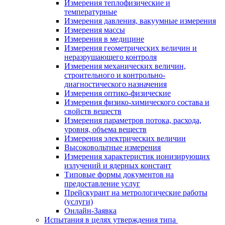
Измерения теплофизические и
температурные
Измерения давления, вакуумные измерения
Измерения массы
Измерения в медицине
Измерения геометрических величин и
неразрушающего контроля
Измерения механических величин,
строительного и контрольно-
диагностического назначения
Измерения оптико-физические
Измерения физико-химического состава и
свойств веществ
Измерения параметров потока, расхода,
уровня, объема веществ
Измерения электрических величин
Высоковольтные измерения
Измерения характеристик ионизирующих
излучений и ядерных констант
Типовые формы документов на
предоставление услуг
Прейскурант на метрологические работы
(услуги)
Онлайн-Заявка
Испытания в целях утверждения типа