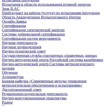
Испытания продукции
Испытания в области использования атомной энергии
Знак ILAC
Прейскурант на работы (услуги) по испытаниям продукции
Область Аккредитации Испытательного Центра
Онлайн-Заявка
Сертификация
Сертификация электрической энергии
Системы добровольной сертификации
Сертификация систем менеджмента
Научная деятельность
Научные подразделения
Научно-технический совет
Государственная служба стандартных справочных данных
Научно-методический центр Российской системы калибровки
Научно-методический центр Системы метрологического
надзора
Обучение
Аспирантура
Базовая кафедра «Современные методы управления
метрологическим обеспечением и испытаниями»
Диссертационный совет
Редакционно-издательская деятельность
Научно-консультационные практикумы
Разное