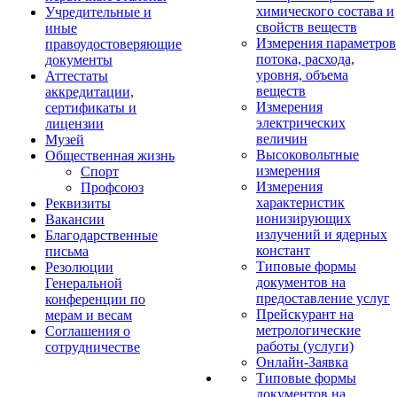
химического состава и
Учредительные и
свойств веществ
иные
Измерения параметров
правоудостоверяющие
потока, расхода,
документы
уровня, объема
Аттестаты
веществ
аккредитации,
Измерения
сертификаты и
электрических
лицензии
величин
Музей
Высоковольтные
Общественная жизнь
измерения
Спорт
Измерения
Профсоюз
характеристик
Реквизиты
ионизирующих
Вакансии
излучений и ядерных
Благодарственные
констант
письма
Типовые формы
Резолюции
документов на
Генеральной
предоставление услуг
конференции по
Прейскурант на
мерам и весам
метрологические
Соглашения о
работы (услуги)
сотрудничестве
Онлайн-Заявка
Типовые формы
документов на