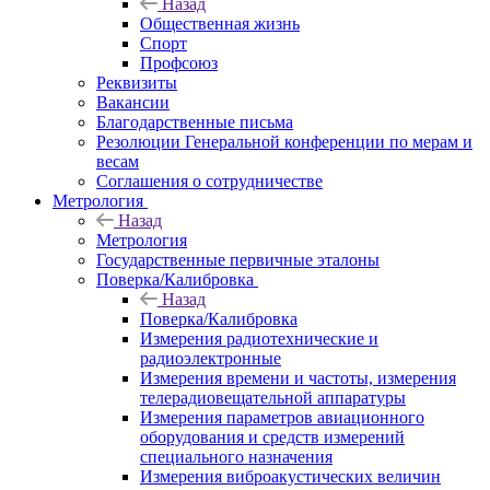
Назад
Общественная жизнь
Спорт
Профсоюз
Реквизиты
Вакансии
Благодарственные письма
Резолюции Генеральной конференции по мерам и
весам
Соглашения о сотрудничестве
Метрология
Назад
Метрология
Государственные первичные эталоны
Поверка/Калибровка
Назад
Поверка/Калибровка
Измерения радиотехнические и
радиоэлектронные
Измерения времени и частоты, измерения
телерадиовещательной аппаратуры
Измерения параметров авиационного
оборудования и средств измерений
специального назначения
Измерения виброакустических величин