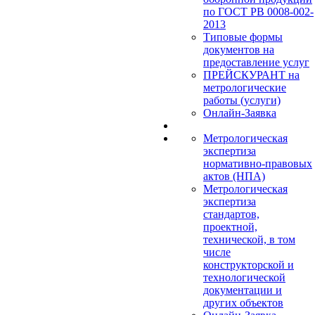
по ГОСТ РВ 0008-002-
2013
Типовые формы
документов на
предоставление услуг
ПРЕЙСКУРАНТ на
метрологические
работы (услуги)
Онлайн-Заявка
Метрологическая
экспертиза
нормативно-правовых
актов (НПА)
Метрологическая
экспертиза
стандартов,
проектной,
технической, в том
числе
конструкторской и
технологической
документации и
других объектов