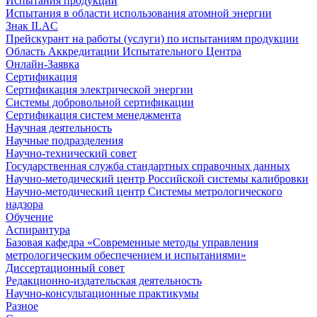
Испытания продукции
Испытания в области использования атомной энергии
Знак ILAC
Прейскурант на работы (услуги) по испытаниям продукции
Область Аккредитации Испытательного Центра
Онлайн-Заявка
Сертификация
Сертификация электрической энергии
Системы добровольной сертификации
Сертификация систем менеджмента
Научная деятельность
Научные подразделения
Научно-технический совет
Государственная служба стандартных справочных данных
Научно-методический центр Российской системы калибровки
Научно-методический центр Системы метрологического
надзора
Обучение
Аспирантура
Базовая кафедра «Современные методы управления
метрологическим обеспечением и испытаниями»
Диссертационный совет
Редакционно-издательская деятельность
Научно-консультационные практикумы
Разное