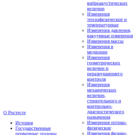
виброакустических
величин
Измерения
теплофизические и
температурные
Измерения давления,
вакуумные измерения
Измерения массы
Измерения в
медицине
Измерения
геометрических
величин и
неразрушающего
контроля
Измерения
механических
величин,
строительного и
контрольно-
диагностического
О Ростесте
назначения
Измерения оптико-
История
физические
Государственные
Измерения физико-
первичные эталоны