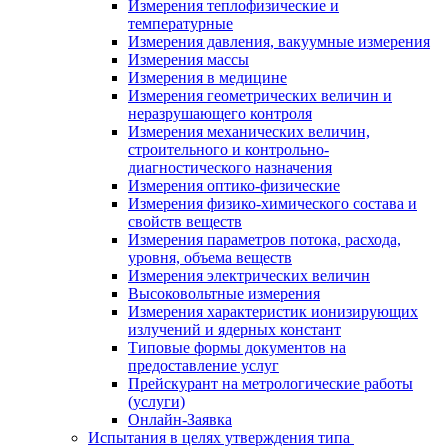
Измерения теплофизические и
температурные
Измерения давления, вакуумные измерения
Измерения массы
Измерения в медицине
Измерения геометрических величин и
неразрушающего контроля
Измерения механических величин,
строительного и контрольно-
диагностического назначения
Измерения оптико-физические
Измерения физико-химического состава и
свойств веществ
Измерения параметров потока, расхода,
уровня, объема веществ
Измерения электрических величин
Высоковольтные измерения
Измерения характеристик ионизирующих
излучений и ядерных констант
Типовые формы документов на
предоставление услуг
Прейскурант на метрологические работы
(услуги)
Онлайн-Заявка
Испытания в целях утверждения типа