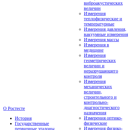
виброакустических
величин
Измерения
теплофизические и
температурные
Измерения давления,
вакуумные измерения
Измерения массы
Измерения в
медицине
Измерения
геометрических
величин и
неразрушающего
контроля
Измерения
механических
величин,
строительного и
контрольно-
диагностического
О Ростесте
назначения
Измерения оптико-
История
физические
Государственные
Измерения физико-
первичные эталоны