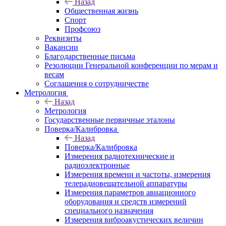
Назад
Общественная жизнь
Спорт
Профсоюз
Реквизиты
Вакансии
Благодарственные письма
Резолюции Генеральной конференции по мерам и
весам
Соглашения о сотрудничестве
Метрология
Назад
Метрология
Государственные первичные эталоны
Поверка/Калибровка
Назад
Поверка/Калибровка
Измерения радиотехнические и
радиоэлектронные
Измерения времени и частоты, измерения
телерадиовещательной аппаратуры
Измерения параметров авиационного
оборудования и средств измерений
специального назначения
Измерения виброакустических величин