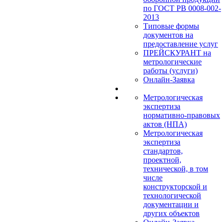
по ГОСТ РВ 0008-002-
2013
Типовые формы
документов на
предоставление услуг
ПРЕЙСКУРАНТ на
метрологические
работы (услуги)
Онлайн-Заявка
Метрологическая
экспертиза
нормативно-правовых
актов (НПА)
Метрологическая
экспертиза
стандартов,
проектной,
технической, в том
числе
конструкторской и
технологической
документации и
других объектов