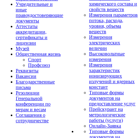
химического состава и
Учредительные и
свойств веществ
иные
Измерения параметров
правоудостоверяющие
потока, расхода,
документы
уровня, объема
Аттестаты
веществ
аккредитации,
Измерения
сертификаты и
электрических
лицензии
величин
Музей
Высоковольтные
Общественная жизнь
измерения
Спорт
Измерения
Профсоюз
характеристик
Реквизиты
ионизирующих
Вакансии
излучений и ядерных
Благодарственные
констант
письма
Типовые формы
Резолюции
документов на
Генеральной
предоставление услуг
конференции по
Прейскурант на
мерам и весам
метрологические
Соглашения о
работы (услуги)
сотрудничестве
Онлайн-Заявка
Типовые формы
документов на