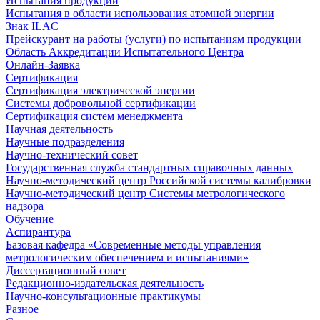
Испытания продукции
Испытания в области использования атомной энергии
Знак ILAC
Прейскурант на работы (услуги) по испытаниям продукции
Область Аккредитации Испытательного Центра
Онлайн-Заявка
Сертификация
Сертификация электрической энергии
Системы добровольной сертификации
Сертификация систем менеджмента
Научная деятельность
Научные подразделения
Научно-технический совет
Государственная служба стандартных справочных данных
Научно-методический центр Российской системы калибровки
Научно-методический центр Системы метрологического
надзора
Обучение
Аспирантура
Базовая кафедра «Современные методы управления
метрологическим обеспечением и испытаниями»
Диссертационный совет
Редакционно-издательская деятельность
Научно-консультационные практикумы
Разное