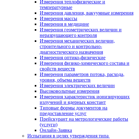
Измерения теплофизические и
температурные
Измерения давления, вакуумные измерения
Измерения массы
Измерения в медицине
Измерения геометрических величин и
неразрушающего контроля
Измерения механических величин,
строительного и контрольно-
диагностического назначения
Измерения оптико-физические
Измерения физико-химического состава и
свойств веществ
Измерения параметров потока, расхода,
уровня, объема веществ
Измерения электрических величин
Высоковольтные измерения
Измерения характеристик ионизирующих
излучений и ядерных констант
Типовые формы документов на
предоставление услуг
Прейскурант на метрологические работы
(услуги)
Онлайн-Заявка
Испытания в целях утверждения типа