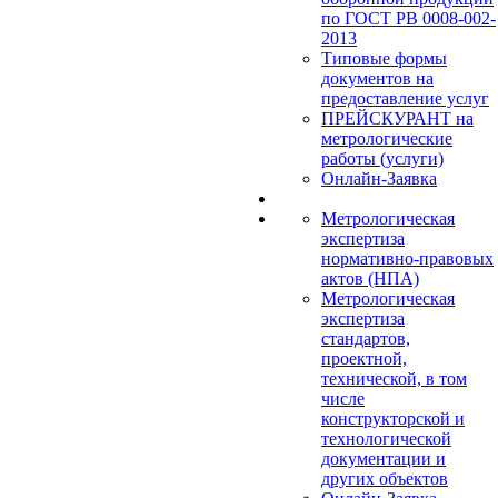
по ГОСТ РВ 0008-002-
2013
Типовые формы
документов на
предоставление услуг
ПРЕЙСКУРАНТ на
метрологические
работы (услуги)
Онлайн-Заявка
Метрологическая
экспертиза
нормативно-правовых
актов (НПА)
Метрологическая
экспертиза
стандартов,
проектной,
технической, в том
числе
конструкторской и
технологической
документации и
других объектов