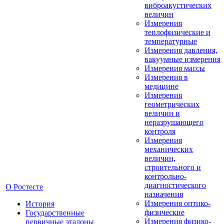
виброакустических
величин
Измерения
теплофизические и
температурные
Измерения давления,
вакуумные измерения
Измерения массы
Измерения в
медицине
Измерения
геометрических
величин и
неразрушающего
контроля
Измерения
механических
величин,
строительного и
контрольно-
диагностического
О Ростесте
назначения
Измерения оптико-
История
физические
Государственные
Измерения физико-
первичные эталоны