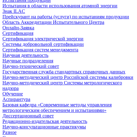
Испытания продукции
Испытания в области использования атомной энергии
Знак ILAC
Прейскурант на работы (услуги) по испытаниям продукции
Область Аккредитации Испытательного Центра
Онлайн-Заявка
Сертификация
Сертификация электрической энергии
Системы добровольной сертификации
Сертификация систем менеджмента
Научная деятельность
Научные подразделения
Научно-технический совет
Государственная служба стандартных справочных данных
Научно-методический центр Российской системы калибровки
Научно-методический центр Системы метрологического
надзора
Обучение
Аспирантура
Базовая кафедра «Современные методы управления
метрологическим обеспечением и испытаниями»
Диссертационный совет
Редакционно-издательская деятельность
Научно-консультационные практикумы
Разное