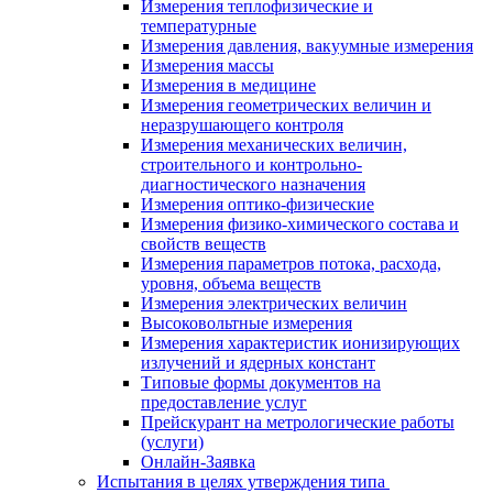
Измерения теплофизические и
температурные
Измерения давления, вакуумные измерения
Измерения массы
Измерения в медицине
Измерения геометрических величин и
неразрушающего контроля
Измерения механических величин,
строительного и контрольно-
диагностического назначения
Измерения оптико-физические
Измерения физико-химического состава и
свойств веществ
Измерения параметров потока, расхода,
уровня, объема веществ
Измерения электрических величин
Высоковольтные измерения
Измерения характеристик ионизирующих
излучений и ядерных констант
Типовые формы документов на
предоставление услуг
Прейскурант на метрологические работы
(услуги)
Онлайн-Заявка
Испытания в целях утверждения типа