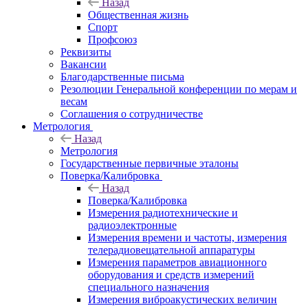
Назад
Общественная жизнь
Спорт
Профсоюз
Реквизиты
Вакансии
Благодарственные письма
Резолюции Генеральной конференции по мерам и
весам
Соглашения о сотрудничестве
Метрология
Назад
Метрология
Государственные первичные эталоны
Поверка/Калибровка
Назад
Поверка/Калибровка
Измерения радиотехнические и
радиоэлектронные
Измерения времени и частоты, измерения
телерадиовещательной аппаратуры
Измерения параметров авиационного
оборудования и средств измерений
специального назначения
Измерения виброакустических величин