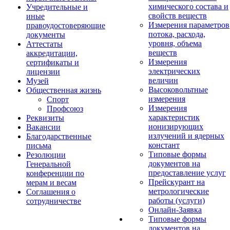
химического состава и
Учредительные и
свойств веществ
иные
Измерения параметров
правоудостоверяющие
потока, расхода,
документы
уровня, объема
Аттестаты
веществ
аккредитации,
Измерения
сертификаты и
электрических
лицензии
величин
Музей
Высоковольтные
Общественная жизнь
измерения
Спорт
Измерения
Профсоюз
характеристик
Реквизиты
ионизирующих
Вакансии
излучений и ядерных
Благодарственные
констант
письма
Типовые формы
Резолюции
документов на
Генеральной
предоставление услуг
конференции по
Прейскурант на
мерам и весам
метрологические
Соглашения о
работы (услуги)
сотрудничестве
Онлайн-Заявка
Типовые формы
документов на