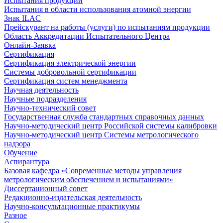
Испытания продукции
Испытания в области использования атомной энергии
Знак ILAC
Прейскурант на работы (услуги) по испытаниям продукции
Область Аккредитации Испытательного Центра
Онлайн-Заявка
Сертификация
Сертификация электрической энергии
Системы добровольной сертификации
Сертификация систем менеджмента
Научная деятельность
Научные подразделения
Научно-технический совет
Государственная служба стандартных справочных данных
Научно-методический центр Российской системы калибровки
Научно-методический центр Системы метрологического
надзора
Обучение
Аспирантура
Базовая кафедра «Современные методы управления
метрологическим обеспечением и испытаниями»
Диссертационный совет
Редакционно-издательская деятельность
Научно-консультационные практикумы
Разное