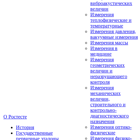
виброакустических
величин
Измерения
теплофизические и
температурные
Измерения давления,
вакуумные измерения
Измерения массы
Измерения в
медицине
Измерения
геометрических
величин и
неразрушающего
контроля
Измерения
механических
величин,
строительного и
контрольно-
диагностического
О Ростесте
назначения
Измерения оптико-
История
физические
Государственные
Измерения физико-
первичные эталоны