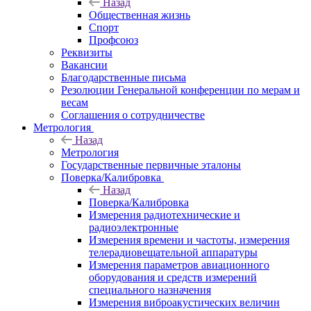
Назад
Общественная жизнь
Спорт
Профсоюз
Реквизиты
Вакансии
Благодарственные письма
Резолюции Генеральной конференции по мерам и
весам
Соглашения о сотрудничестве
Метрология
Назад
Метрология
Государственные первичные эталоны
Поверка/Калибровка
Назад
Поверка/Калибровка
Измерения радиотехнические и
радиоэлектронные
Измерения времени и частоты, измерения
телерадиовещательной аппаратуры
Измерения параметров авиационного
оборудования и средств измерений
специального назначения
Измерения виброакустических величин