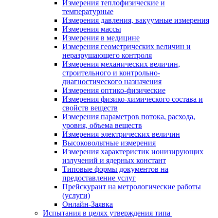
Измерения теплофизические и
температурные
Измерения давления, вакуумные измерения
Измерения массы
Измерения в медицине
Измерения геометрических величин и
неразрушающего контроля
Измерения механических величин,
строительного и контрольно-
диагностического назначения
Измерения оптико-физические
Измерения физико-химического состава и
свойств веществ
Измерения параметров потока, расхода,
уровня, объема веществ
Измерения электрических величин
Высоковольтные измерения
Измерения характеристик ионизирующих
излучений и ядерных констант
Типовые формы документов на
предоставление услуг
Прейскурант на метрологические работы
(услуги)
Онлайн-Заявка
Испытания в целях утверждения типа