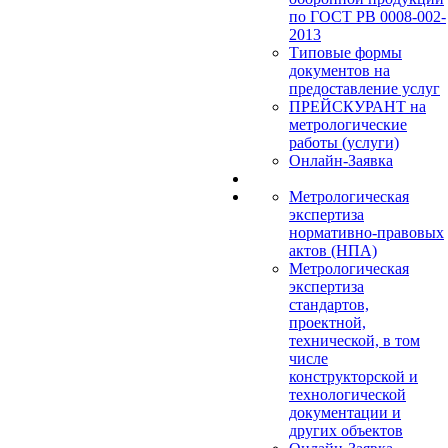
по ГОСТ РВ 0008-002-
2013
Типовые формы
документов на
предоставление услуг
ПРЕЙСКУРАНТ на
метрологические
работы (услуги)
Онлайн-Заявка
Метрологическая
экспертиза
нормативно-правовых
актов (НПА)
Метрологическая
экспертиза
стандартов,
проектной,
технической, в том
числе
конструкторской и
технологической
документации и
других объектов