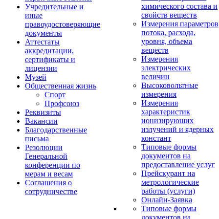
химического состава и
Учредительные и
свойств веществ
иные
Измерения параметров
правоудостоверяющие
потока, расхода,
документы
уровня, объема
Аттестаты
веществ
аккредитации,
Измерения
сертификаты и
электрических
лицензии
величин
Музей
Высоковольтные
Общественная жизнь
измерения
Спорт
Измерения
Профсоюз
характеристик
Реквизиты
ионизирующих
Вакансии
излучений и ядерных
Благодарственные
констант
письма
Типовые формы
Резолюции
документов на
Генеральной
предоставление услуг
конференции по
Прейскурант на
мерам и весам
метрологические
Соглашения о
работы (услуги)
сотрудничестве
Онлайн-Заявка
Типовые формы
документов на