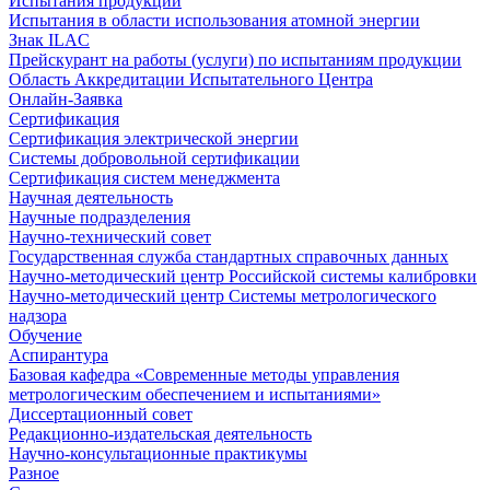
Испытания продукции
Испытания в области использования атомной энергии
Знак ILAC
Прейскурант на работы (услуги) по испытаниям продукции
Область Аккредитации Испытательного Центра
Онлайн-Заявка
Сертификация
Сертификация электрической энергии
Системы добровольной сертификации
Сертификация систем менеджмента
Научная деятельность
Научные подразделения
Научно-технический совет
Государственная служба стандартных справочных данных
Научно-методический центр Российской системы калибровки
Научно-методический центр Системы метрологического
надзора
Обучение
Аспирантура
Базовая кафедра «Современные методы управления
метрологическим обеспечением и испытаниями»
Диссертационный совет
Редакционно-издательская деятельность
Научно-консультационные практикумы
Разное