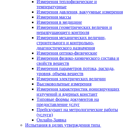
Измерения теплофизические и
температурные
Измерения давления, вакуумные измерения
Измерения массы
Измерения в медицине
Измерения геометрических величин и
неразрушающего контроля
Измерения механических величин,
строительного и контрольно-
диагностического назначения
Измерения оптико-физические
Измерения физико-химического состава и
свойств веществ
Измерения параметров потока, расхода,
уровня, объема веществ
Измерения электрических величин
Высоковольтные измерения
Измерения характеристик ионизирующих
излучений и ядерных констант
Типовые формы документов на
предоставление услуг
Прейскурант на метрологические работы
(услуги)
Онлайн-Заявка
Испытания в целях утверждения типа