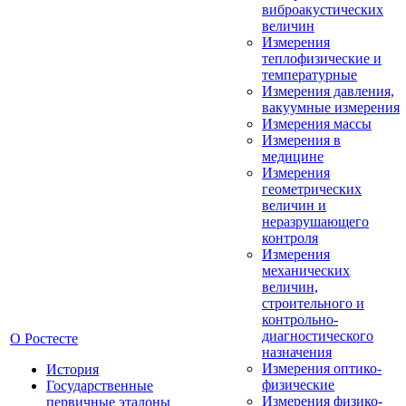
виброакустических
величин
Измерения
теплофизические и
температурные
Измерения давления,
вакуумные измерения
Измерения массы
Измерения в
медицине
Измерения
геометрических
величин и
неразрушающего
контроля
Измерения
механических
величин,
строительного и
контрольно-
диагностического
О Ростесте
назначения
Измерения оптико-
История
физические
Государственные
Измерения физико-
первичные эталоны