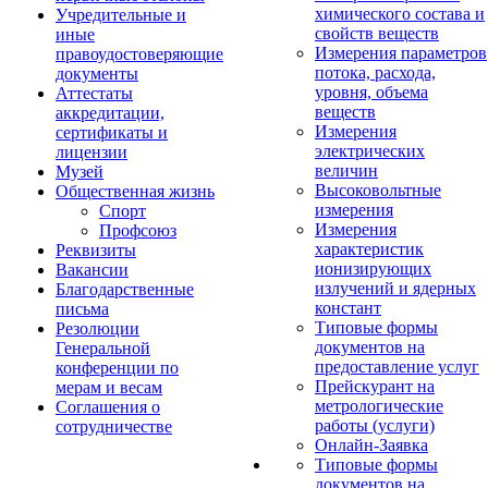
химического состава и
Учредительные и
свойств веществ
иные
Измерения параметров
правоудостоверяющие
потока, расхода,
документы
уровня, объема
Аттестаты
веществ
аккредитации,
Измерения
сертификаты и
электрических
лицензии
величин
Музей
Высоковольтные
Общественная жизнь
измерения
Спорт
Измерения
Профсоюз
характеристик
Реквизиты
ионизирующих
Вакансии
излучений и ядерных
Благодарственные
констант
письма
Типовые формы
Резолюции
документов на
Генеральной
предоставление услуг
конференции по
Прейскурант на
мерам и весам
метрологические
Соглашения о
работы (услуги)
сотрудничестве
Онлайн-Заявка
Типовые формы
документов на