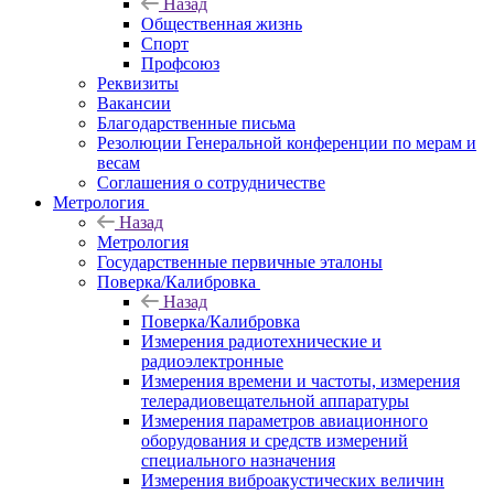
Назад
Общественная жизнь
Спорт
Профсоюз
Реквизиты
Вакансии
Благодарственные письма
Резолюции Генеральной конференции по мерам и
весам
Соглашения о сотрудничестве
Метрология
Назад
Метрология
Государственные первичные эталоны
Поверка/Калибровка
Назад
Поверка/Калибровка
Измерения радиотехнические и
радиоэлектронные
Измерения времени и частоты, измерения
телерадиовещательной аппаратуры
Измерения параметров авиационного
оборудования и средств измерений
специального назначения
Измерения виброакустических величин