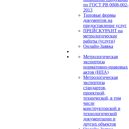
по ГОСТ РВ 0008-002-
2013
Типовые формы
документов на
предоставление услуг
ПРЕЙСКУРАНТ на
метрологические
работы (услуги)
Онлайн-Заявка
Метрологическая
экспертиза
нормативно-правовых
актов (НПА)
Метрологическая
экспертиза
стандартов,
проектной,
технической, в том
числе
конструкторской и
технологической
документации и
других объектов