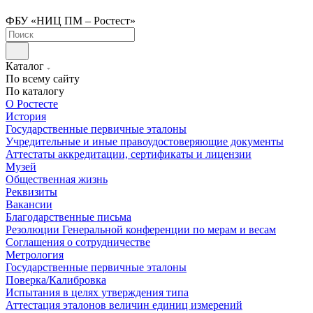
ФБУ «НИЦ ПМ – Ростест»
Каталог
По всему сайту
По каталогу
О Ростесте
История
Государственные первичные эталоны
Учредительные и иные правоудостоверяющие документы
Аттестаты аккредитации, сертификаты и лицензии
Музей
Общественная жизнь
Реквизиты
Вакансии
Благодарственные письма
Резолюции Генеральной конференции по мерам и весам
Соглашения о сотрудничестве
Метрология
Государственные первичные эталоны
Поверка/Калибровка
Испытания в целях утверждения типа
Аттестация эталонов величин единиц измерений