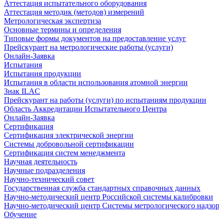
Аттестация испытательного оборудования
Аттестация методик (методов) измерений
Метрологическая экспертиза
Основные термины и определения
Типовые формы документов на предоставление услуг
Прейскурант на метрологические работы (услуги)
Онлайн-Заявка
Испытания
Испытания продукции
Испытания в области использования атомной энергии
Знак ILAC
Прейскурант на работы (услуги) по испытаниям продукции
Область Аккредитации Испытательного Центра
Онлайн-Заявка
Сертификация
Сертификация электрической энергии
Системы добровольной сертификации
Сертификация систем менеджмента
Научная деятельность
Научные подразделения
Научно-технический совет
Государственная служба стандартных справочных данных
Научно-методический центр Российской системы калибровки
Научно-методический центр Системы метрологического надзо
Обучение