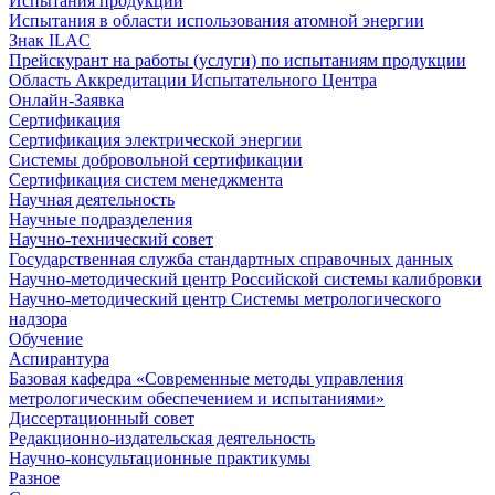
Испытания продукции
Испытания в области использования атомной энергии
Знак ILAC
Прейскурант на работы (услуги) по испытаниям продукции
Область Аккредитации Испытательного Центра
Онлайн-Заявка
Сертификация
Сертификация электрической энергии
Системы добровольной сертификации
Сертификация систем менеджмента
Научная деятельность
Научные подразделения
Научно-технический совет
Государственная служба стандартных справочных данных
Научно-методический центр Российской системы калибровки
Научно-методический центр Системы метрологического
надзора
Обучение
Аспирантура
Базовая кафедра «Современные методы управления
метрологическим обеспечением и испытаниями»
Диссертационный совет
Редакционно-издательская деятельность
Научно-консультационные практикумы
Разное