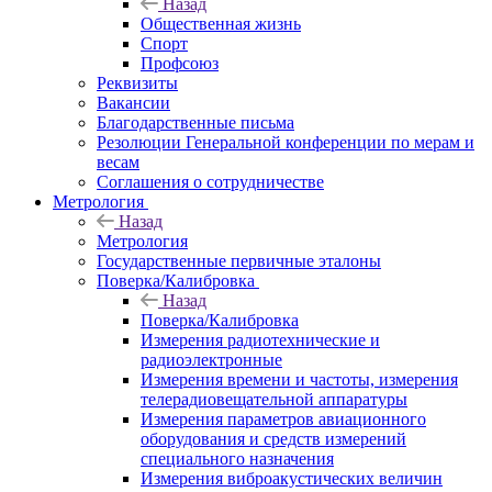
Назад
Общественная жизнь
Спорт
Профсоюз
Реквизиты
Вакансии
Благодарственные письма
Резолюции Генеральной конференции по мерам и
весам
Соглашения о сотрудничестве
Метрология
Назад
Метрология
Государственные первичные эталоны
Поверка/Калибровка
Назад
Поверка/Калибровка
Измерения радиотехнические и
радиоэлектронные
Измерения времени и частоты, измерения
телерадиовещательной аппаратуры
Измерения параметров авиационного
оборудования и средств измерений
специального назначения
Измерения виброакустических величин