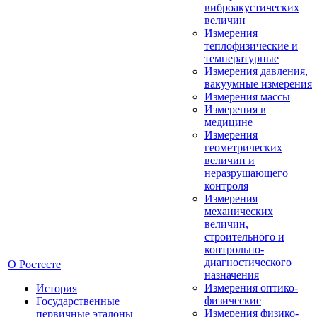
виброакустических
величин
Измерения
теплофизические и
температурные
Измерения давления,
вакуумные измерения
Измерения массы
Измерения в
медицине
Измерения
геометрических
величин и
неразрушающего
контроля
Измерения
механических
величин,
строительного и
контрольно-
диагностического
О Ростесте
назначения
Измерения оптико-
История
физические
Государственные
Измерения физико-
первичные эталоны