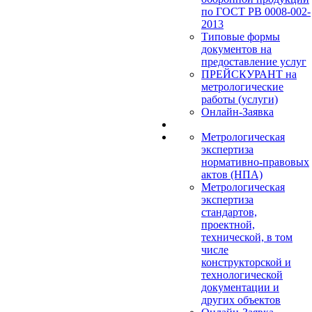
по ГОСТ РВ 0008-002-
2013
Типовые формы
документов на
предоставление услуг
ПРЕЙСКУРАНТ на
метрологические
работы (услуги)
Онлайн-Заявка
Метрологическая
экспертиза
нормативно-правовых
актов (НПА)
Метрологическая
экспертиза
стандартов,
проектной,
технической, в том
числе
конструкторской и
технологической
документации и
других объектов