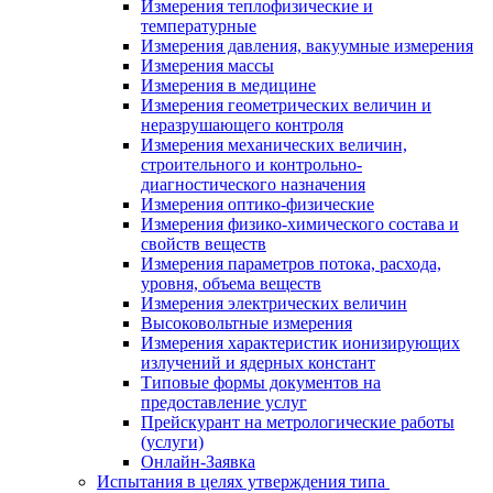
Измерения теплофизические и
температурные
Измерения давления, вакуумные измерения
Измерения массы
Измерения в медицине
Измерения геометрических величин и
неразрушающего контроля
Измерения механических величин,
строительного и контрольно-
диагностического назначения
Измерения оптико-физические
Измерения физико-химического состава и
свойств веществ
Измерения параметров потока, расхода,
уровня, объема веществ
Измерения электрических величин
Высоковольтные измерения
Измерения характеристик ионизирующих
излучений и ядерных констант
Типовые формы документов на
предоставление услуг
Прейскурант на метрологические работы
(услуги)
Онлайн-Заявка
Испытания в целях утверждения типа