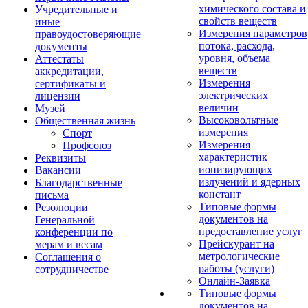
химического состава и
Учредительные и
свойств веществ
иные
Измерения параметров
правоудостоверяющие
потока, расхода,
документы
уровня, объема
Аттестаты
веществ
аккредитации,
Измерения
сертификаты и
электрических
лицензии
величин
Музей
Высоковольтные
Общественная жизнь
измерения
Спорт
Измерения
Профсоюз
характеристик
Реквизиты
ионизирующих
Вакансии
излучений и ядерных
Благодарственные
констант
письма
Типовые формы
Резолюции
документов на
Генеральной
предоставление услуг
конференции по
Прейскурант на
мерам и весам
метрологические
Соглашения о
работы (услуги)
сотрудничестве
Онлайн-Заявка
Типовые формы
документов на