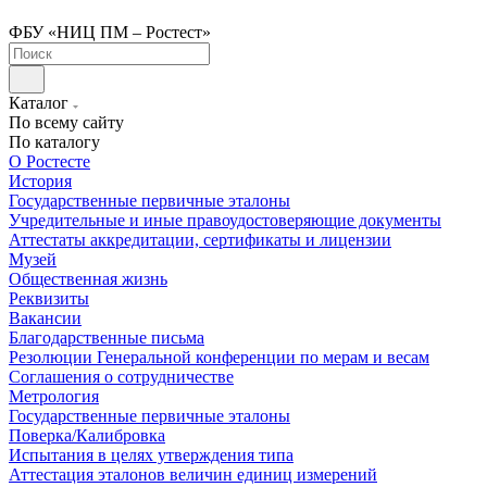
ФБУ «НИЦ ПМ – Ростест»
Каталог
По всему сайту
По каталогу
О Ростесте
История
Государственные первичные эталоны
Учредительные и иные правоудостоверяющие документы
Аттестаты аккредитации, сертификаты и лицензии
Музей
Общественная жизнь
Реквизиты
Вакансии
Благодарственные письма
Резолюции Генеральной конференции по мерам и весам
Соглашения о сотрудничестве
Метрология
Государственные первичные эталоны
Поверка/Калибровка
Испытания в целях утверждения типа
Аттестация эталонов величин единиц измерений