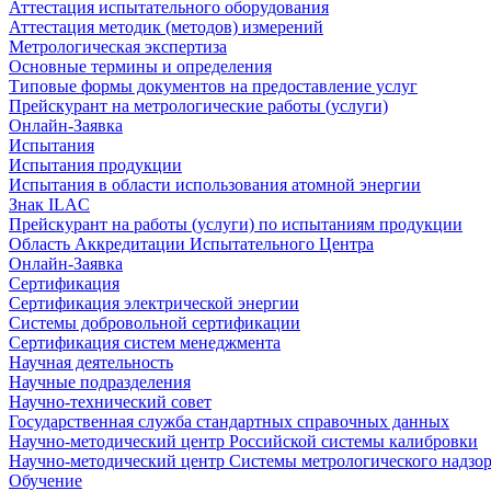
Аттестация испытательного оборудования
Аттестация методик (методов) измерений
Метрологическая экспертиза
Основные термины и определения
Типовые формы документов на предоставление услуг
Прейскурант на метрологические работы (услуги)
Онлайн-Заявка
Испытания
Испытания продукции
Испытания в области использования атомной энергии
Знак ILAC
Прейскурант на работы (услуги) по испытаниям продукции
Область Аккредитации Испытательного Центра
Онлайн-Заявка
Сертификация
Сертификация электрической энергии
Системы добровольной сертификации
Сертификация систем менеджмента
Научная деятельность
Научные подразделения
Научно-технический совет
Государственная служба стандартных справочных данных
Научно-методический центр Российской системы калибровки
Научно-методический центр Системы метрологического надзо
Обучение