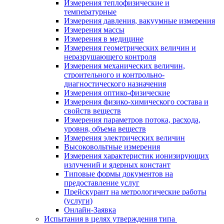
Измерения теплофизические и
температурные
Измерения давления, вакуумные измерения
Измерения массы
Измерения в медицине
Измерения геометрических величин и
неразрушающего контроля
Измерения механических величин,
строительного и контрольно-
диагностического назначения
Измерения оптико-физические
Измерения физико-химического состава и
свойств веществ
Измерения параметров потока, расхода,
уровня, объема веществ
Измерения электрических величин
Высоковольтные измерения
Измерения характеристик ионизирующих
излучений и ядерных констант
Типовые формы документов на
предоставление услуг
Прейскурант на метрологические работы
(услуги)
Онлайн-Заявка
Испытания в целях утверждения типа