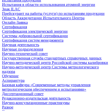
Испытания продукции
Испытания в области использования атомной энергии
Знак ILAC
Прейскурант на работы (услуги) по испытаниям продукции
Область Аккредитации Испытательного Центра
Онлайн-Заявка
Сертификация
Сертификация электрической энергии
Системы добровольной сертификации
Сертификация систем менеджмента
Научная деятельность
Научные подразделения
Научно-технический совет
Государственная служба стандартных справочных данных
Научно-методический центр Российской системы калибровки
Научно-методический центр Системы метрологического
надзора
Обучение
Аспирантура
Базовая кафедра «Современные методы управления
метрологическим обеспечением и испытаниями»
Диссертационный совет
Редакционно-издательская деятельность
Научно-консультационные практикумы
Разное