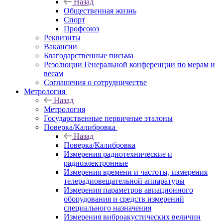
Назад
Общественная жизнь
Спорт
Профсоюз
Реквизиты
Вакансии
Благодарственные письма
Резолюции Генеральной конференции по мерам и
весам
Соглашения о сотрудничестве
Метрология
Назад
Метрология
Государственные первичные эталоны
Поверка/Калибровка
Назад
Поверка/Калибровка
Измерения радиотехнические и
радиоэлектронные
Измерения времени и частоты, измерения
телерадиовещательной аппаратуры
Измерения параметров авиационного
оборудования и средств измерений
специального назначения
Измерения виброакустических величин