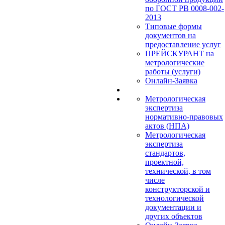
по ГОСТ РВ 0008-002-
2013
Типовые формы
документов на
предоставление услуг
ПРЕЙСКУРАНТ на
метрологические
работы (услуги)
Онлайн-Заявка
Метрологическая
экспертиза
нормативно-правовых
актов (НПА)
Метрологическая
экспертиза
стандартов,
проектной,
технической, в том
числе
конструкторской и
технологической
документации и
других объектов