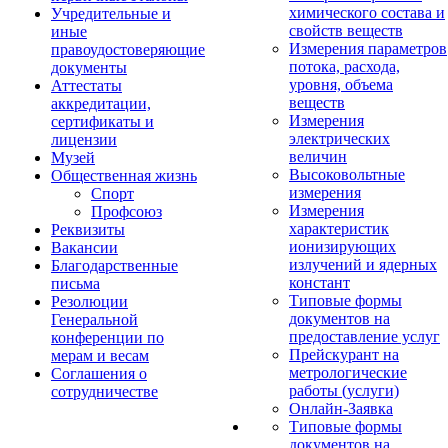
химического состава и
Учредительные и
свойств веществ
иные
Измерения параметров
правоудостоверяющие
потока, расхода,
документы
уровня, объема
Аттестаты
веществ
аккредитации,
Измерения
сертификаты и
электрических
лицензии
величин
Музей
Высоковольтные
Общественная жизнь
измерения
Спорт
Измерения
Профсоюз
характеристик
Реквизиты
ионизирующих
Вакансии
излучений и ядерных
Благодарственные
констант
письма
Типовые формы
Резолюции
документов на
Генеральной
предоставление услуг
конференции по
Прейскурант на
мерам и весам
метрологические
Соглашения о
работы (услуги)
сотрудничестве
Онлайн-Заявка
Типовые формы
документов на