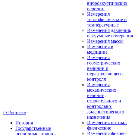
виброакустических
величин
Измерения
теплофизические и
температурные
Измерения давления,
вакуумные измерения
Измерения массы
Измерения в
медицине
Измерения
геометрических
величин и
неразрушающего
контроля
Измерения
механических
величин,
строительного и
контрольно-
диагностического
О Ростесте
назначения
Измерения оптико-
История
физические
Государственные
Измерения физико-
первичные эталоны