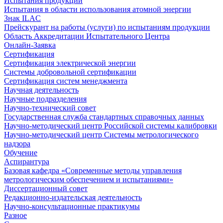
Испытания продукции
Испытания в области использования атомной энергии
Знак ILAC
Прейскурант на работы (услуги) по испытаниям продукции
Область Аккредитации Испытательного Центра
Онлайн-Заявка
Сертификация
Сертификация электрической энергии
Системы добровольной сертификации
Сертификация систем менеджмента
Научная деятельность
Научные подразделения
Научно-технический совет
Государственная служба стандартных справочных данных
Научно-методический центр Российской системы калибровки
Научно-методический центр Системы метрологического
надзора
Обучение
Аспирантура
Базовая кафедра «Современные методы управления
метрологическим обеспечением и испытаниями»
Диссертационный совет
Редакционно-издательская деятельность
Научно-консультационные практикумы
Разное