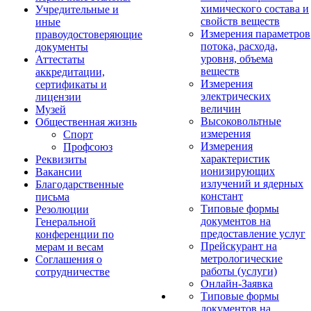
химического состава и
Учредительные и
свойств веществ
иные
Измерения параметров
правоудостоверяющие
потока, расхода,
документы
уровня, объема
Аттестаты
веществ
аккредитации,
Измерения
сертификаты и
электрических
лицензии
величин
Музей
Высоковольтные
Общественная жизнь
измерения
Спорт
Измерения
Профсоюз
характеристик
Реквизиты
ионизирующих
Вакансии
излучений и ядерных
Благодарственные
констант
письма
Типовые формы
Резолюции
документов на
Генеральной
предоставление услуг
конференции по
Прейскурант на
мерам и весам
метрологические
Соглашения о
работы (услуги)
сотрудничестве
Онлайн-Заявка
Типовые формы
документов на