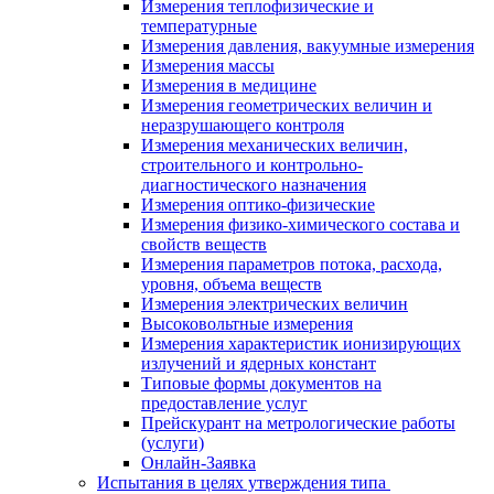
Измерения теплофизические и
температурные
Измерения давления, вакуумные измерения
Измерения массы
Измерения в медицине
Измерения геометрических величин и
неразрушающего контроля
Измерения механических величин,
строительного и контрольно-
диагностического назначения
Измерения оптико-физические
Измерения физико-химического состава и
свойств веществ
Измерения параметров потока, расхода,
уровня, объема веществ
Измерения электрических величин
Высоковольтные измерения
Измерения характеристик ионизирующих
излучений и ядерных констант
Типовые формы документов на
предоставление услуг
Прейскурант на метрологические работы
(услуги)
Онлайн-Заявка
Испытания в целях утверждения типа