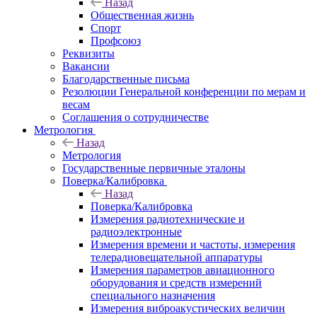
Назад
Общественная жизнь
Спорт
Профсоюз
Реквизиты
Вакансии
Благодарственные письма
Резолюции Генеральной конференции по мерам и
весам
Соглашения о сотрудничестве
Метрология
Назад
Метрология
Государственные первичные эталоны
Поверка/Калибровка
Назад
Поверка/Калибровка
Измерения радиотехнические и
радиоэлектронные
Измерения времени и частоты, измерения
телерадиовещательной аппаратуры
Измерения параметров авиационного
оборудования и средств измерений
специального назначения
Измерения виброакустических величин