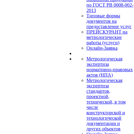
по ГОСТ РВ 0008-002-
2013
Типовые формы
документов на
предоставление услуг
ПРЕЙСКУРАНТ на
метрологические
работы (услуги)
Онлайн-Заявка
Метрологическая
экспертиза
нормативно-правовых
актов (НПА)
Метрологическая
экспертиза
стандартов,
проектной,
технической, в том
числе
конструкторской и
технологической
документации и
других объектов