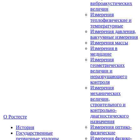
виброакустических
величин
Измерения
теплофизические и
температурные
Измерения давления,
вакуумные измерения
Измерения массы
Измерения в
медицине
Измерения
геометрических
величин и
неразрушающего
контроля
Измерения
механических
величин,
строительного и
контрольно-
диагностического
О Ростесте
назначения
Измерения оптико-
История
физические
Государственные
Измерения физико-
первичные эталоны