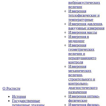
виброакустических
величин
Измерения
теплофизические и
температурные
Измерения давления,
вакуумные измерения
Измерения массы
Измерения в
медицине
Измерения
геометрических
величин и
неразрушающего
контроля
Измерения
механических
величин,
строительного и
контрольно-
диагностического
О Ростесте
назначения
Измерения оптико-
История
физические
Государственные
Измерения физико-
первичные эталоны