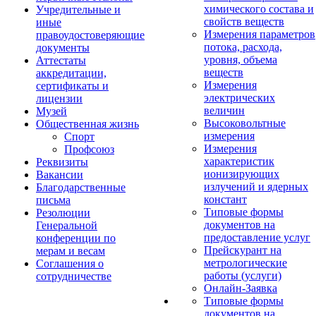
химического состава и
Учредительные и
свойств веществ
иные
Измерения параметров
правоудостоверяющие
потока, расхода,
документы
уровня, объема
Аттестаты
веществ
аккредитации,
Измерения
сертификаты и
электрических
лицензии
величин
Музей
Высоковольтные
Общественная жизнь
измерения
Спорт
Измерения
Профсоюз
характеристик
Реквизиты
ионизирующих
Вакансии
излучений и ядерных
Благодарственные
констант
письма
Типовые формы
Резолюции
документов на
Генеральной
предоставление услуг
конференции по
Прейскурант на
мерам и весам
метрологические
Соглашения о
работы (услуги)
сотрудничестве
Онлайн-Заявка
Типовые формы
документов на