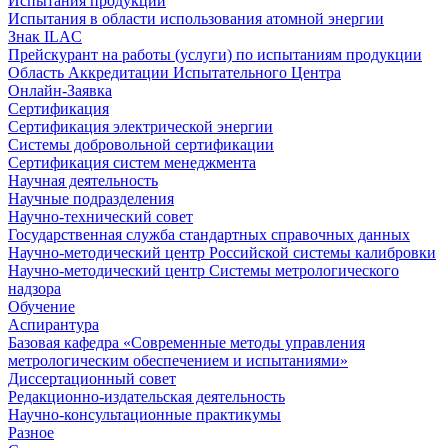
Испытания продукции
Испытания в области использования атомной энергии
Знак ILAC
Прейскурант на работы (услуги) по испытаниям продукции
Область Аккредитации Испытательного Центра
Онлайн-Заявка
Сертификация
Сертификация электрической энергии
Системы добровольной сертификации
Сертификация систем менеджмента
Научная деятельность
Научные подразделения
Научно-технический совет
Государственная служба стандартных справочных данных
Научно-методический центр Российской системы калибровки
Научно-методический центр Системы метрологического
надзора
Обучение
Аспирантура
Базовая кафедра «Современные методы управления
метрологическим обеспечением и испытаниями»
Диссертационный совет
Редакционно-издательская деятельность
Научно-консультационные практикумы
Разное