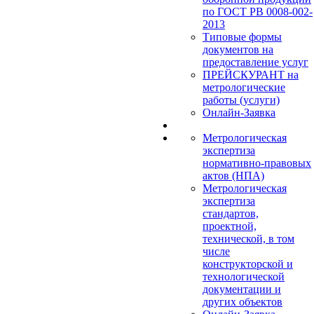
по ГОСТ РВ 0008-002-
2013
Типовые формы
документов на
предоставление услуг
ПРЕЙСКУРАНТ на
метрологические
работы (услуги)
Онлайн-Заявка
Метрологическая
экспертиза
нормативно-правовых
актов (НПА)
Метрологическая
экспертиза
стандартов,
проектной,
технической, в том
числе
конструкторской и
технологической
документации и
других объектов