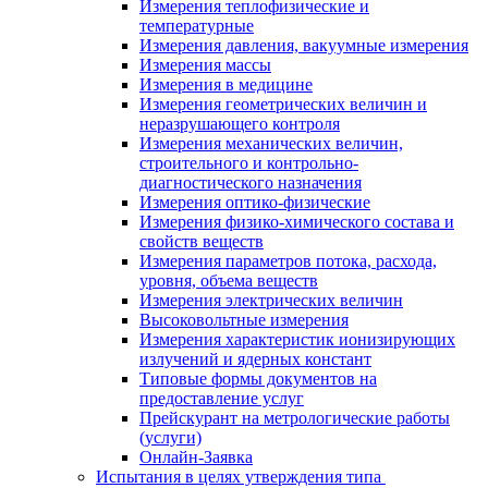
Измерения теплофизические и
температурные
Измерения давления, вакуумные измерения
Измерения массы
Измерения в медицине
Измерения геометрических величин и
неразрушающего контроля
Измерения механических величин,
строительного и контрольно-
диагностического назначения
Измерения оптико-физические
Измерения физико-химического состава и
свойств веществ
Измерения параметров потока, расхода,
уровня, объема веществ
Измерения электрических величин
Высоковольтные измерения
Измерения характеристик ионизирующих
излучений и ядерных констант
Типовые формы документов на
предоставление услуг
Прейскурант на метрологические работы
(услуги)
Онлайн-Заявка
Испытания в целях утверждения типа