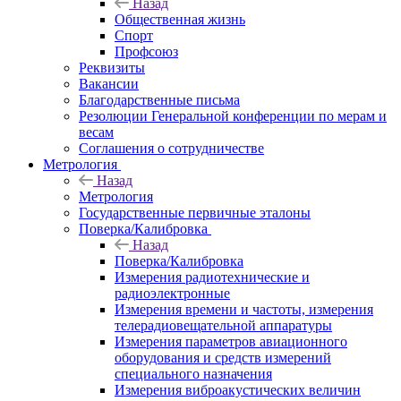
Назад
Общественная жизнь
Спорт
Профсоюз
Реквизиты
Вакансии
Благодарственные письма
Резолюции Генеральной конференции по мерам и
весам
Соглашения о сотрудничестве
Метрология
Назад
Метрология
Государственные первичные эталоны
Поверка/Калибровка
Назад
Поверка/Калибровка
Измерения радиотехнические и
радиоэлектронные
Измерения времени и частоты, измерения
телерадиовещательной аппаратуры
Измерения параметров авиационного
оборудования и средств измерений
специального назначения
Измерения виброакустических величин