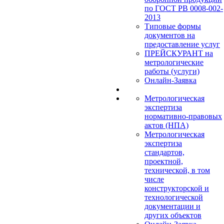
по ГОСТ РВ 0008-002-
2013
Типовые формы
документов на
предоставление услуг
ПРЕЙСКУРАНТ на
метрологические
работы (услуги)
Онлайн-Заявка
Метрологическая
экспертиза
нормативно-правовых
актов (НПА)
Метрологическая
экспертиза
стандартов,
проектной,
технической, в том
числе
конструкторской и
технологической
документации и
других объектов