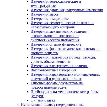
Измерения теплофизические и
температурные
Измерения давления, вакуумные измерения
Измерения массы
Измерения в медицине
Измерения геометрических величин и
неразрушающего контроля
Измерения механических величин,
строительного и контрольно-
диагностического назначения
Измерения оптико-физические
Измерения физико-химического состава и
свойств веществ
Измерения параметров потока, расхода,
уровня, объема веществ
Измерения электрических величин
Высоковольтные измерения
Измерения характеристик ионизирующих
излучений и ядерных констант
Типовые формы документов на
предоставление услуг
Прейскурант на метрологические работы
(услуги)
Онлайн-Заявка
Испытания в целях утверждения типа