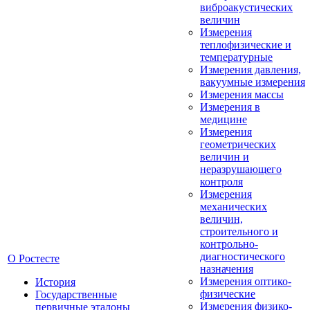
виброакустических
величин
Измерения
теплофизические и
температурные
Измерения давления,
вакуумные измерения
Измерения массы
Измерения в
медицине
Измерения
геометрических
величин и
неразрушающего
контроля
Измерения
механических
величин,
строительного и
контрольно-
диагностического
О Ростесте
назначения
Измерения оптико-
История
физические
Государственные
Измерения физико-
первичные эталоны