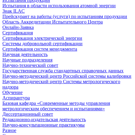
Испытания продукции
Испытания в области использования атомной энергии
Знак ILAC
Прейскурант на работы (услуги) по испытаниям продукции
Область Аккредитации Испытательного Центра
Онлайн-Заявка
Сертификация
Сертификация электрической энергии
Системы добровольной сертификации
Сертификация систем менеджмента
Научная деятельность
Научные подразделения
Научно-технический совет
Государственная служба стандартных справочных данных
Научно-методический центр Российской системы калибровки
Научно-методический центр Системы метрологического
надзора
Обучение
Аспирантура
Базовая кафедра «Современные методы управления
метрологическим обеспечением и испытаниями»
Диссертационный совет
Редакционно-издательская деятельность
Научно-консультационные практикумы
Разное