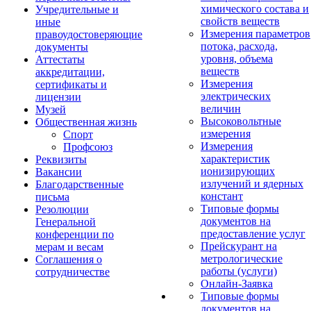
химического состава и
Учредительные и
свойств веществ
иные
Измерения параметров
правоудостоверяющие
потока, расхода,
документы
уровня, объема
Аттестаты
веществ
аккредитации,
Измерения
сертификаты и
электрических
лицензии
величин
Музей
Высоковольтные
Общественная жизнь
измерения
Спорт
Измерения
Профсоюз
характеристик
Реквизиты
ионизирующих
Вакансии
излучений и ядерных
Благодарственные
констант
письма
Типовые формы
Резолюции
документов на
Генеральной
предоставление услуг
конференции по
Прейскурант на
мерам и весам
метрологические
Соглашения о
работы (услуги)
сотрудничестве
Онлайн-Заявка
Типовые формы
документов на