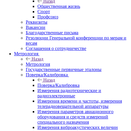
Назад
Общественная жизнь
Спорт
Профсоюз
Реквизиты
Вакансии
Благодарственные письма
Резолюции Генеральной конференции по мерам и
весам
Соглашения о сотрудничестве
Метрология
Назад
Метрология
Государственные первичные эталоны
Поверка/Калибровка
Назад
Поверка/Калибровка
Измерения радиотехнические и
радиоэлектронные
Измерения времени и частоты, измерения
телерадиовещательной аппаратуры
Измерения параметров авиационного
оборудования и средств измерений
специального назначения
Измерения виброакустических величин