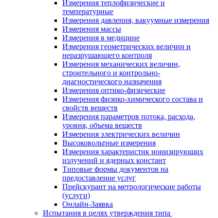
Измерения теплофизические и
температурные
Измерения давления, вакуумные измерения
Измерения массы
Измерения в медицине
Измерения геометрических величин и
неразрушающего контроля
Измерения механических величин,
строительного и контрольно-
диагностического назначения
Измерения оптико-физические
Измерения физико-химического состава и
свойств веществ
Измерения параметров потока, расхода,
уровня, объема веществ
Измерения электрических величин
Высоковольтные измерения
Измерения характеристик ионизирующих
излучений и ядерных констант
Типовые формы документов на
предоставление услуг
Прейскурант на метрологические работы
(услуги)
Онлайн-Заявка
Испытания в целях утверждения типа