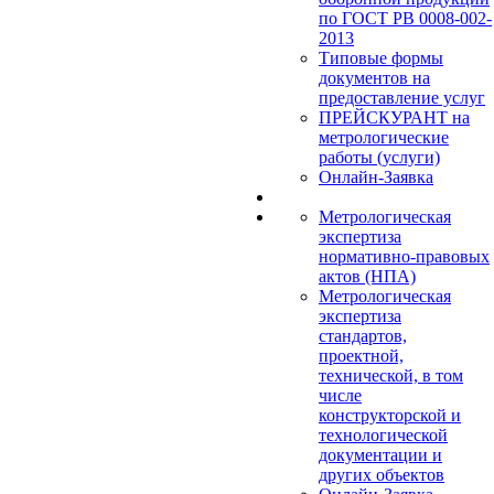
по ГОСТ РВ 0008-002-
2013
Типовые формы
документов на
предоставление услуг
ПРЕЙСКУРАНТ на
метрологические
работы (услуги)
Онлайн-Заявка
Метрологическая
экспертиза
нормативно-правовых
актов (НПА)
Метрологическая
экспертиза
стандартов,
проектной,
технической, в том
числе
конструкторской и
технологической
документации и
других объектов