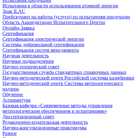
Испытания продукции
Испытания в области использования атомной энергии
Знак ILAC
Прейскурант на работы (услуги) по испытаниям продукции
Область Аккредитации Испытательного Центра
Онлайн-Заявка
Сертификация
Сертификация электрической энергии
Системы добровольной сертификации
Сертификация систем менеджмента
Научная деятельность
Научные подразделения
Научно-технический совет
Государственная служба стандартных справочных данных
Научно-методический центр Российской системы калибровки
Научно-методический центр Системы метрологического
надзора
Обучение
Аспирантура
Базовая кафедра «Современные методы управления
метрологическим обеспечением и испытаниями»
Диссертационный совет
Редакционно-издательская деятельность
Научно-консультационные практикумы
Разное