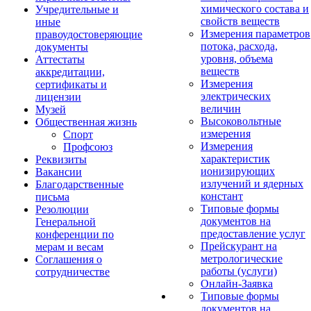
химического состава и
Учредительные и
свойств веществ
иные
Измерения параметров
правоудостоверяющие
потока, расхода,
документы
уровня, объема
Аттестаты
веществ
аккредитации,
Измерения
сертификаты и
электрических
лицензии
величин
Музей
Высоковольтные
Общественная жизнь
измерения
Спорт
Измерения
Профсоюз
характеристик
Реквизиты
ионизирующих
Вакансии
излучений и ядерных
Благодарственные
констант
письма
Типовые формы
Резолюции
документов на
Генеральной
предоставление услуг
конференции по
Прейскурант на
мерам и весам
метрологические
Соглашения о
работы (услуги)
сотрудничестве
Онлайн-Заявка
Типовые формы
документов на