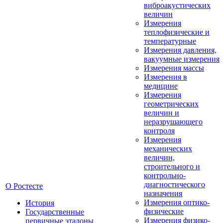
виброакустических
величин
Измерения
теплофизические и
температурные
Измерения давления,
вакуумные измерения
Измерения массы
Измерения в
медицине
Измерения
геометрических
величин и
неразрушающего
контроля
Измерения
механических
величин,
строительного и
контрольно-
диагностического
О Ростесте
назначения
Измерения оптико-
История
физические
Государственные
Измерения физико-
первичные эталоны