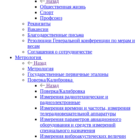
Назад
Общественная жизнь
Спорт
Профсоюз
Реквизиты
Вакансии
Благодарственные письма
Резолюции Генеральной конференции по мерам и
весам
Соглашения о сотрудничестве
Метрология
Назад
Метрология
Государственные первичные эталоны
Поверка/Калибровка
Назад
Поверка/Калибровка
Измерения радиотехнические и
радиоэлектронные
Измерения времени и частоты, измерения
телерадиовещательной аппаратуры
Измерения параметров авиационного
оборудования и средств измерений
специального назначения
Измерения виброакустических величин