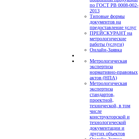
по ГОСТ РВ 0008-002-
2013
Типовые формы
документов на
предоставление услуг
ПРЕЙСКУРАНТ на
метрологические
работы (услуги)
Онлайн-Заявка
Метрологическая
экспертиза
нормативно-правовых
актов (НПА)
Метрологическая
экспертиза
стандартов,
проектной,
технической, в том
числе
конструкторской и
технологической
документации и
других объектов