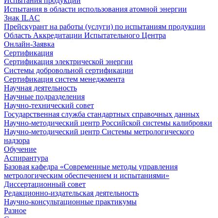
Испытания продукции
Испытания в области использования атомной энергии
Знак ILAC
Прейскурант на работы (услуги) по испытаниям продукции
Область Аккредитации Испытательного Центра
Онлайн-Заявка
Сертификация
Сертификация электрической энергии
Системы добровольной сертификации
Сертификация систем менеджмента
Научная деятельность
Научные подразделения
Научно-технический совет
Государственная служба стандартных справочных данных
Научно-методический центр Российской системы калибровки
Научно-методический центр Системы метрологического
надзора
Обучение
Аспирантура
Базовая кафедра «Современные методы управления
метрологическим обеспечением и испытаниями»
Диссертационный совет
Редакционно-издательская деятельность
Научно-консультационные практикумы
Разное