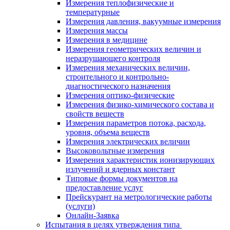
Измерения теплофизические и
температурные
Измерения давления, вакуумные измерения
Измерения массы
Измерения в медицине
Измерения геометрических величин и
неразрушающего контроля
Измерения механических величин,
строительного и контрольно-
диагностического назначения
Измерения оптико-физические
Измерения физико-химического состава и
свойств веществ
Измерения параметров потока, расхода,
уровня, объема веществ
Измерения электрических величин
Высоковольтные измерения
Измерения характеристик ионизирующих
излучений и ядерных констант
Типовые формы документов на
предоставление услуг
Прейскурант на метрологические работы
(услуги)
Онлайн-Заявка
Испытания в целях утверждения типа