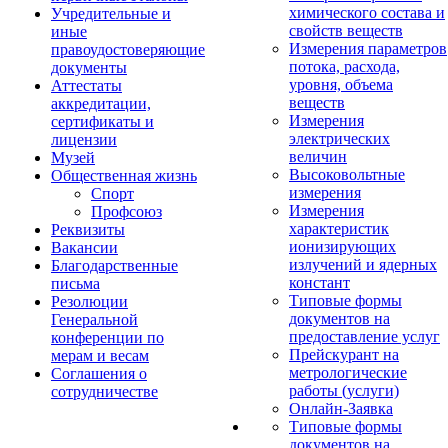
химического состава и
Учредительные и
свойств веществ
иные
Измерения параметров
правоудостоверяющие
потока, расхода,
документы
уровня, объема
Аттестаты
веществ
аккредитации,
Измерения
сертификаты и
электрических
лицензии
величин
Музей
Высоковольтные
Общественная жизнь
измерения
Спорт
Измерения
Профсоюз
характеристик
Реквизиты
ионизирующих
Вакансии
излучений и ядерных
Благодарственные
констант
письма
Типовые формы
Резолюции
документов на
Генеральной
предоставление услуг
конференции по
Прейскурант на
мерам и весам
метрологические
Соглашения о
работы (услуги)
сотрудничестве
Онлайн-Заявка
Типовые формы
документов на