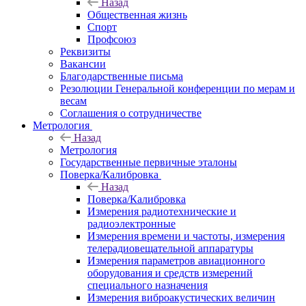
Назад
Общественная жизнь
Спорт
Профсоюз
Реквизиты
Вакансии
Благодарственные письма
Резолюции Генеральной конференции по мерам и
весам
Соглашения о сотрудничестве
Метрология
Назад
Метрология
Государственные первичные эталоны
Поверка/Калибровка
Назад
Поверка/Калибровка
Измерения радиотехнические и
радиоэлектронные
Измерения времени и частоты, измерения
телерадиовещательной аппаратуры
Измерения параметров авиационного
оборудования и средств измерений
специального назначения
Измерения виброакустических величин