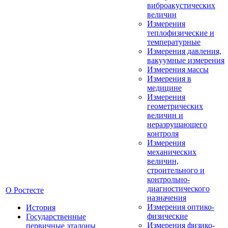
виброакустических
величин
Измерения
теплофизические и
температурные
Измерения давления,
вакуумные измерения
Измерения массы
Измерения в
медицине
Измерения
геометрических
величин и
неразрушающего
контроля
Измерения
механических
величин,
строительного и
контрольно-
диагностического
О Ростесте
назначения
Измерения оптико-
История
физические
Государственные
Измерения физико-
первичные эталоны