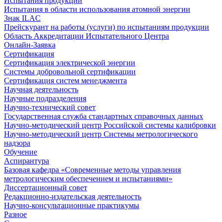
Испытания продукции
Испытания в области использования атомной энергии
Знак ILAC
Прейскурант на работы (услуги) по испытаниям продукции
Область Аккредитации Испытательного Центра
Онлайн-Заявка
Сертификация
Сертификация электрической энергии
Системы добровольной сертификации
Сертификация систем менеджмента
Научная деятельность
Научные подразделения
Научно-технический совет
Государственная служба стандартных справочных данных
Научно-методический центр Российской системы калибровки
Научно-методический центр Системы метрологического
надзора
Обучение
Аспирантура
Базовая кафедра «Современные методы управления
метрологическим обеспечением и испытаниями»
Диссертационный совет
Редакционно-издательская деятельность
Научно-консультационные практикумы
Разное