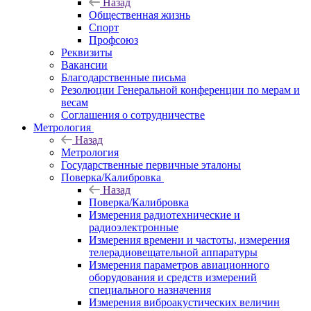
Назад
Общественная жизнь
Спорт
Профсоюз
Реквизиты
Вакансии
Благодарственные письма
Резолюции Генеральной конференции по мерам и
весам
Соглашения о сотрудничестве
Метрология
Назад
Метрология
Государственные первичные эталоны
Поверка/Калибровка
Назад
Поверка/Калибровка
Измерения радиотехнические и
радиоэлектронные
Измерения времени и частоты, измерения
телерадиовещательной аппаратуры
Измерения параметров авиационного
оборудования и средств измерений
специального назначения
Измерения виброакустических величин