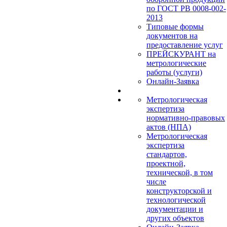
по ГОСТ РВ 0008-002-
2013
Типовые формы
документов на
предоставление услуг
ПРЕЙСКУРАНТ на
метрологические
работы (услуги)
Онлайн-Заявка
Метрологическая
экспертиза
нормативно-правовых
актов (НПА)
Метрологическая
экспертиза
стандартов,
проектной,
технической, в том
числе
конструкторской и
технологической
документации и
других объектов