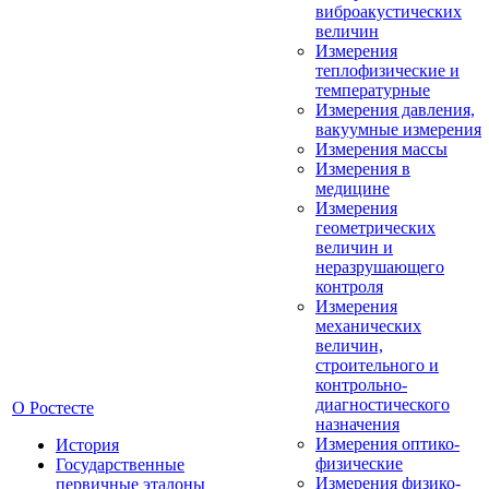
виброакустических
величин
Измерения
теплофизические и
температурные
Измерения давления,
вакуумные измерения
Измерения массы
Измерения в
медицине
Измерения
геометрических
величин и
неразрушающего
контроля
Измерения
механических
величин,
строительного и
контрольно-
диагностического
О Ростесте
назначения
Измерения оптико-
История
физические
Государственные
Измерения физико-
первичные эталоны