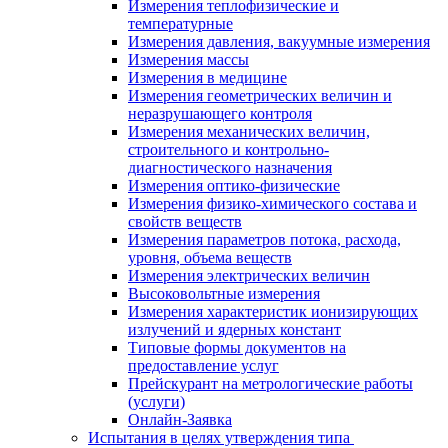
Измерения теплофизические и
температурные
Измерения давления, вакуумные измерения
Измерения массы
Измерения в медицине
Измерения геометрических величин и
неразрушающего контроля
Измерения механических величин,
строительного и контрольно-
диагностического назначения
Измерения оптико-физические
Измерения физико-химического состава и
свойств веществ
Измерения параметров потока, расхода,
уровня, объема веществ
Измерения электрических величин
Высоковольтные измерения
Измерения характеристик ионизирующих
излучений и ядерных констант
Типовые формы документов на
предоставление услуг
Прейскурант на метрологические работы
(услуги)
Онлайн-Заявка
Испытания в целях утверждения типа