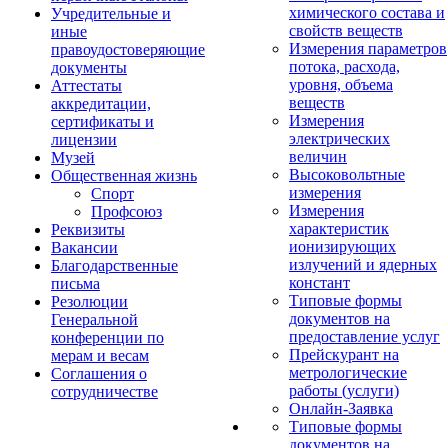
химического состава и
Учредительные и
свойств веществ
иные
Измерения параметров
правоудостоверяющие
потока, расхода,
документы
уровня, объема
Аттестаты
веществ
аккредитации,
Измерения
сертификаты и
электрических
лицензии
величин
Музей
Высоковольтные
Общественная жизнь
измерения
Спорт
Измерения
Профсоюз
характеристик
Реквизиты
ионизирующих
Вакансии
излучений и ядерных
Благодарственные
констант
письма
Типовые формы
Резолюции
документов на
Генеральной
предоставление услуг
конференции по
Прейскурант на
мерам и весам
метрологические
Соглашения о
работы (услуги)
сотрудничестве
Онлайн-Заявка
Типовые формы
документов на