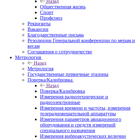
Назад
Общественная жизнь
Спорт
Профсоюз
Реквизиты
Вакансии
Благодарственные письма
Резолюции Генеральной конференции по мерам и
весам
Соглашения о сотрудничестве
Метрология
Назад
Метрология
Государственные первичные эталоны
Поверка/Калибровка
Назад
Поверка/Калибровка
Измерения радиотехнические и
радиоэлектронные
Измерения времени и частоты, измерения
телерадиовещательной аппаратуры
Измерения параметров авиационного
оборудования и средств измерений
специального назначения
Измерения виброакустических величин