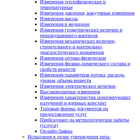
Измерения теплофизические и
температурные
Измерения давления, вакуумные измерения
Измерения массы
Измерения в медицине
Измерения геометрических величин и
неразрушающего контроля
Измерения механических величин,
строительного и контрольно-
диагностического назначения
Измерения оптико-физические
Измерения физико-химического состава и
свойств веществ
Измерения параметров потока, расхода,
уровня, объема веществ
Измерения электрических величин
Высоковольтные измерения
Измерения характеристик ионизирующих
излучений и ядерных констант
Типовые формы документов на
предоставление услуг
Прейскурант на метрологические работы
(услуги)
Онлайн-Заявка
Испытания в целях утверждения типа