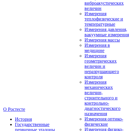
виброакустических
величин
Измерения
теплофизические и
температурные
Измерения давления,
вакуумные измерения
Измерения массы
Измерения в
медицине
Измерения
геометрических
величин и
неразрушающего
контроля
Измерения
механических
величин,
строительного и
контрольно-
диагностического
О Ростесте
назначения
Измерения оптико-
История
физические
Государственные
Измерения физико-
первичные эталоны