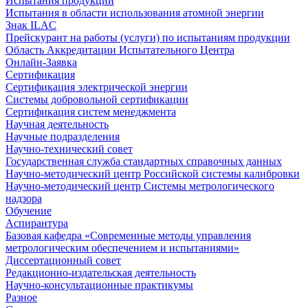
Испытания продукции
Испытания в области использования атомной энергии
Знак ILAC
Прейскурант на работы (услуги) по испытаниям продукции
Область Аккредитации Испытательного Центра
Онлайн-Заявка
Сертификация
Сертификация электрической энергии
Системы добровольной сертификации
Сертификация систем менеджмента
Научная деятельность
Научные подразделения
Научно-технический совет
Государственная служба стандартных справочных данных
Научно-методический центр Российской системы калибровки
Научно-методический центр Системы метрологического
надзора
Обучение
Аспирантура
Базовая кафедра «Современные методы управления
метрологическим обеспечением и испытаниями»
Диссертационный совет
Редакционно-издательская деятельность
Научно-консультационные практикумы
Разное