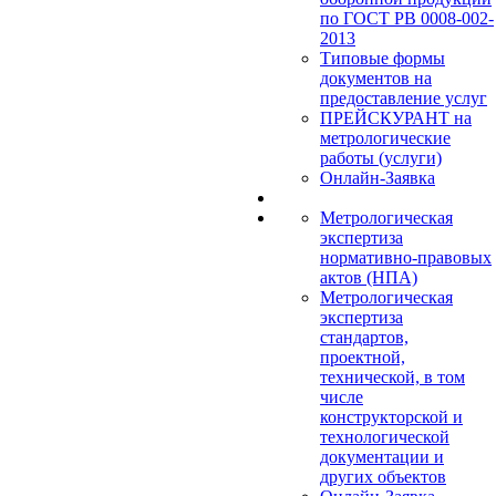
по ГОСТ РВ 0008-002-
2013
Типовые формы
документов на
предоставление услуг
ПРЕЙСКУРАНТ на
метрологические
работы (услуги)
Онлайн-Заявка
Метрологическая
экспертиза
нормативно-правовых
актов (НПА)
Метрологическая
экспертиза
стандартов,
проектной,
технической, в том
числе
конструкторской и
технологической
документации и
других объектов