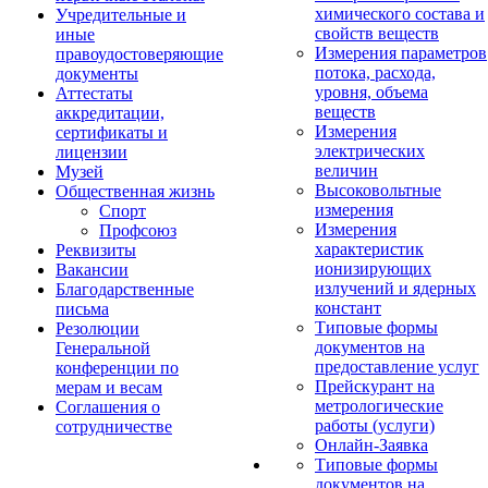
химического состава и
Учредительные и
свойств веществ
иные
Измерения параметров
правоудостоверяющие
потока, расхода,
документы
уровня, объема
Аттестаты
веществ
аккредитации,
Измерения
сертификаты и
электрических
лицензии
величин
Музей
Высоковольтные
Общественная жизнь
измерения
Спорт
Измерения
Профсоюз
характеристик
Реквизиты
ионизирующих
Вакансии
излучений и ядерных
Благодарственные
констант
письма
Типовые формы
Резолюции
документов на
Генеральной
предоставление услуг
конференции по
Прейскурант на
мерам и весам
метрологические
Соглашения о
работы (услуги)
сотрудничестве
Онлайн-Заявка
Типовые формы
документов на