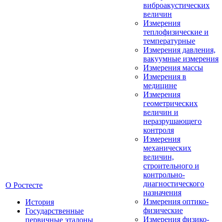
виброакустических
величин
Измерения
теплофизические и
температурные
Измерения давления,
вакуумные измерения
Измерения массы
Измерения в
медицине
Измерения
геометрических
величин и
неразрушающего
контроля
Измерения
механических
величин,
строительного и
контрольно-
диагностического
О Ростесте
назначения
Измерения оптико-
История
физические
Государственные
Измерения физико-
первичные эталоны