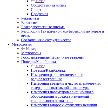
Назад
Общественная жизнь
Спорт
Профсоюз
Реквизиты
Вакансии
Благодарственные письма
Резолюции Генеральной конференции по мерам и
весам
Соглашения о сотрудничестве
Метрология
Назад
Метрология
Государственные первичные эталоны
Поверка/Калибровка
Назад
Поверка/Калибровка
Измерения радиотехнические и
радиоэлектронные
Измерения времени и частоты, измерения
телерадиовещательной аппаратуры
Измерения параметров авиационного
оборудования и средств измерений
специального назначения
Измерения виброакустических величин