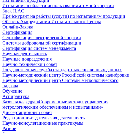
Испытания продукции
Испытания в области использования атомной энергии
Знак ILAC
Прейскурант на работы (услуги) по испытаниям продукции
Область Аккредитации Испытательного Центра
Онлайн-Заявка
Сертификация
Сертификация электрической энергии
Системы добровольной сертификации
Сертификация систем менеджмента
Научная деятельность
Научные подразделения
Научно-технический совет
Государственная служба стандартных справочных данных
Научно-методический центр Российской системы калибровки
Научно-методический центр Системы метрологического
надзора
Обучение
Аспирантура
Базовая кафедра «Современные методы управления
метрологическим обеспечением и испытаниями»
Диссертационный совет
Редакционно-издательская деятельность
Научно-консультационные практикумы
Разное