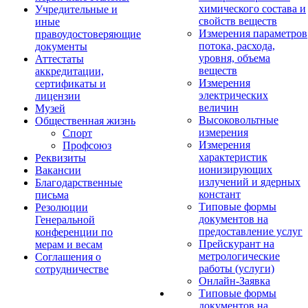
химического состава и
Учредительные и
свойств веществ
иные
Измерения параметров
правоудостоверяющие
потока, расхода,
документы
уровня, объема
Аттестаты
веществ
аккредитации,
Измерения
сертификаты и
электрических
лицензии
величин
Музей
Высоковольтные
Общественная жизнь
измерения
Спорт
Измерения
Профсоюз
характеристик
Реквизиты
ионизирующих
Вакансии
излучений и ядерных
Благодарственные
констант
письма
Типовые формы
Резолюции
документов на
Генеральной
предоставление услуг
конференции по
Прейскурант на
мерам и весам
метрологические
Соглашения о
работы (услуги)
сотрудничестве
Онлайн-Заявка
Типовые формы
документов на