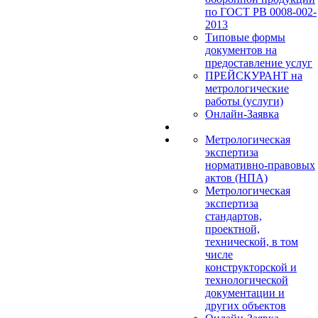
по ГОСТ РВ 0008-002-
2013
Типовые формы
документов на
предоставление услуг
ПРЕЙСКУРАНТ на
метрологические
работы (услуги)
Онлайн-Заявка
Метрологическая
экспертиза
нормативно-правовых
актов (НПА)
Метрологическая
экспертиза
стандартов,
проектной,
технической, в том
числе
конструкторской и
технологической
документации и
других объектов