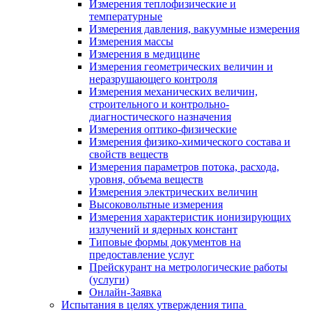
Измерения теплофизические и
температурные
Измерения давления, вакуумные измерения
Измерения массы
Измерения в медицине
Измерения геометрических величин и
неразрушающего контроля
Измерения механических величин,
строительного и контрольно-
диагностического назначения
Измерения оптико-физические
Измерения физико-химического состава и
свойств веществ
Измерения параметров потока, расхода,
уровня, объема веществ
Измерения электрических величин
Высоковольтные измерения
Измерения характеристик ионизирующих
излучений и ядерных констант
Типовые формы документов на
предоставление услуг
Прейскурант на метрологические работы
(услуги)
Онлайн-Заявка
Испытания в целях утверждения типа