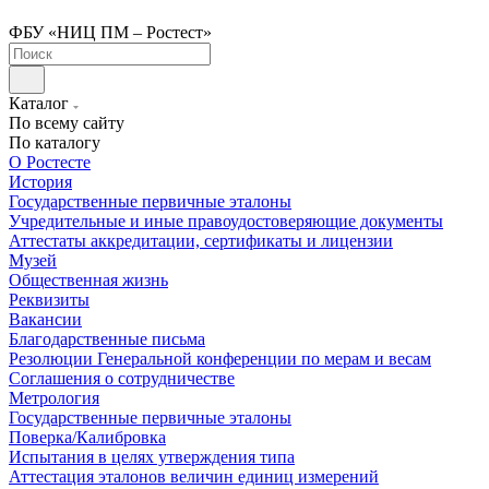
ФБУ «НИЦ ПМ – Ростест»
Каталог
По всему сайту
По каталогу
О Ростесте
История
Государственные первичные эталоны
Учредительные и иные правоудостоверяющие документы
Аттестаты аккредитации, сертификаты и лицензии
Музей
Общественная жизнь
Реквизиты
Вакансии
Благодарственные письма
Резолюции Генеральной конференции по мерам и весам
Соглашения о сотрудничестве
Метрология
Государственные первичные эталоны
Поверка/Калибровка
Испытания в целях утверждения типа
Аттестация эталонов величин единиц измерений