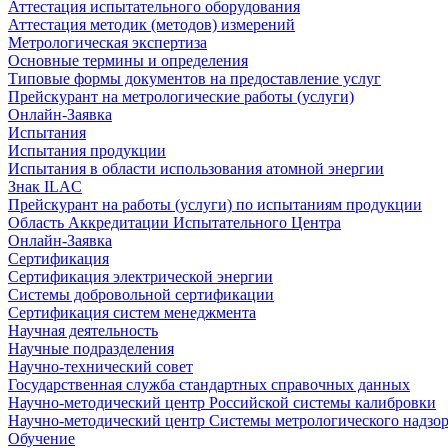
Аттестация испытательного оборудования
Аттестация методик (методов) измерений
Метрологическая экспертиза
Основные термины и определения
Типовые формы документов на предоставление услуг
Прейскурант на метрологические работы (услуги)
Онлайн-Заявка
Испытания
Испытания продукции
Испытания в области использования атомной энергии
Знак ILAC
Прейскурант на работы (услуги) по испытаниям продукции
Область Аккредитации Испытательного Центра
Онлайн-Заявка
Сертификация
Сертификация электрической энергии
Системы добровольной сертификации
Сертификация систем менеджмента
Научная деятельность
Научные подразделения
Научно-технический совет
Государственная служба стандартных справочных данных
Научно-методический центр Российской системы калибровки
Научно-методический центр Системы метрологического надзо
Обучение