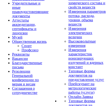
химического состава и
Учредительные и
свойств веществ
иные
Измерения параметров
правоудостоверяющие
потока, расхода,
документы
уровня, объема
Аттестаты
веществ
аккредитации,
Измерения
сертификаты и
электрических
лицензии
величин
Музей
Высоковольтные
Общественная жизнь
измерения
Спорт
Измерения
Профсоюз
характеристик
Реквизиты
ионизирующих
Вакансии
излучений и ядерных
Благодарственные
констант
письма
Типовые формы
Резолюции
документов на
Генеральной
предоставление услуг
конференции по
Прейскурант на
мерам и весам
метрологические
Соглашения о
работы (услуги)
сотрудничестве
Онлайн-Заявка
Типовые формы
документов на