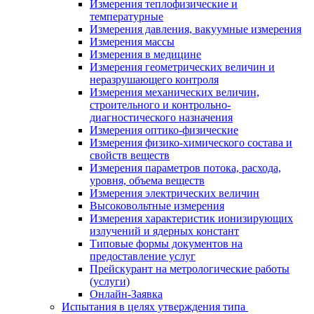
Измерения теплофизические и
температурные
Измерения давления, вакуумные измерения
Измерения массы
Измерения в медицине
Измерения геометрических величин и
неразрушающего контроля
Измерения механических величин,
строительного и контрольно-
диагностического назначения
Измерения оптико-физические
Измерения физико-химического состава и
свойств веществ
Измерения параметров потока, расхода,
уровня, объема веществ
Измерения электрических величин
Высоковольтные измерения
Измерения характеристик ионизирующих
излучений и ядерных констант
Типовые формы документов на
предоставление услуг
Прейскурант на метрологические работы
(услуги)
Онлайн-Заявка
Испытания в целях утверждения типа