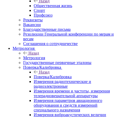
Назад
Общественная жизнь
Спорт
Профсоюз
Реквизиты
Вакансии
Благодарственные письма
Резолюции Генеральной конференции по мерам и
весам
Соглашения о сотрудничестве
Метрология
Назад
Метрология
Государственные первичные эталоны
Поверка/Калибровка
Назад
Поверка/Калибровка
Измерения радиотехнические и
радиоэлектронные
Измерения времени и частоты, измерения
телерадиовещательной аппаратуры
Измерения параметров авиационного
оборудования и средств измерений
специального назначения
Измерения виброакустических величин