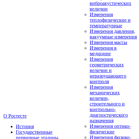
виброакустических
величин
Измерения
теплофизические и
температурные
Измерения давления,
вакуумные измерения
Измерения массы
Измерения в
медицине
Измерения
геометрических
величин и
неразрушающего
контроля
Измерения
механических
величин,
строительного и
контрольно-
диагностического
О Ростесте
назначения
Измерения оптико-
История
физические
Государственные
Измерения физико-
первичные эталоны