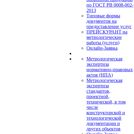
по ГОСТ РВ 0008-002-
2013
Типовые формы
документов на
предоставление услуг
ПРЕЙСКУРАНТ на
метрологические
работы (услуги)
Онлайн-Заявка
Метрологическая
экспертиза
нормативно-правовых
актов (НПА)
Метрологическая
экспертиза
стандартов,
проектной,
технической, в том
числе
конструкторской и
технологической
документации и
других объектов