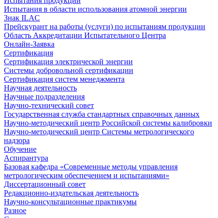
Испытания продукции
Испытания в области использования атомной энергии
Знак ILAC
Прейскурант на работы (услуги) по испытаниям продукции
Область Аккредитации Испытательного Центра
Онлайн-Заявка
Сертификация
Сертификация электрической энергии
Системы добровольной сертификации
Сертификация систем менеджмента
Научная деятельность
Научные подразделения
Научно-технический совет
Государственная служба стандартных справочных данных
Научно-методический центр Российской системы калибровки
Научно-методический центр Системы метрологического
надзора
Обучение
Аспирантура
Базовая кафедра «Современные методы управления
метрологическим обеспечением и испытаниями»
Диссертационный совет
Редакционно-издательская деятельность
Научно-консультационные практикумы
Разное