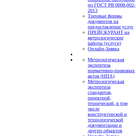
по ГОСТ РВ 0008-002-
2013
Типовые формы
документов на
предоставление услуг
ПРЕЙСКУРАНТ на
метрологические
работы (услуги)
Онлайн-Заявка
Метрологическая
экспертиза
нормативно-правовых
актов (НПА)
Метрологическая
экспертиза
стандартов,
проектной,
технической, в том
числе
конструкторской и
технологической
документации и
других объектов