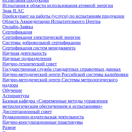
Испытания продукции
Испытания в области использования атомной энергии
Знак ILAC
Прейскурант на работы (услуги) по испытаниям продукции
Область Аккредитации Испытательного Центра
Онлайн-Заявка
Сертификация
Сертификация электрической энергии
Системы добровольной сертификации
Сертификация систем менеджмента
Научная деятельность
Научные подразделения
Научно-технический совет
Государственная служба стандартных справочных данных
Научно-методический центр Российской системы калибровки
Научно-методический центр Системы метрологического
надзора
Обучение
Аспирантура
Базовая кафедра «Современные методы управления
метрологическим обеспечением и испытаниями»
Диссертационный совет
Редакционно-издательская деятельность
Научно-консультационные практикумы
Разное