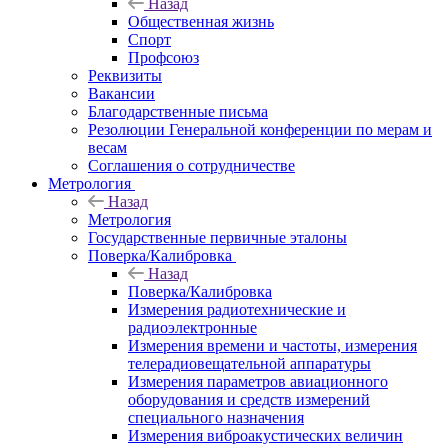
Назад
Общественная жизнь
Спорт
Профсоюз
Реквизиты
Вакансии
Благодарственные письма
Резолюции Генеральной конференции по мерам и
весам
Соглашения о сотрудничестве
Метрология
Назад
Метрология
Государственные первичные эталоны
Поверка/Калибровка
Назад
Поверка/Калибровка
Измерения радиотехнические и
радиоэлектронные
Измерения времени и частоты, измерения
телерадиовещательной аппаратуры
Измерения параметров авиационного
оборудования и средств измерений
специального назначения
Измерения виброакустических величин