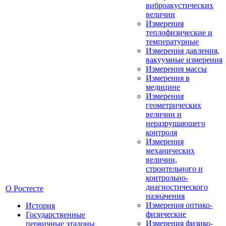
виброакустических
величин
Измерения
теплофизические и
температурные
Измерения давления,
вакуумные измерения
Измерения массы
Измерения в
медицине
Измерения
геометрических
величин и
неразрушающего
контроля
Измерения
механических
величин,
строительного и
контрольно-
диагностического
О Ростесте
назначения
Измерения оптико-
История
физические
Государственные
Измерения физико-
первичные эталоны