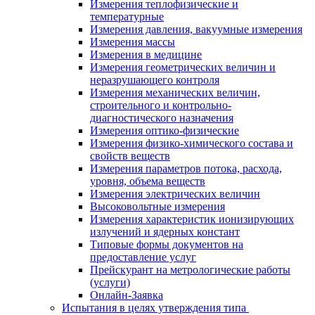
Измерения теплофизические и
температурные
Измерения давления, вакуумные измерения
Измерения массы
Измерения в медицине
Измерения геометрических величин и
неразрушающего контроля
Измерения механических величин,
строительного и контрольно-
диагностического назначения
Измерения оптико-физические
Измерения физико-химического состава и
свойств веществ
Измерения параметров потока, расхода,
уровня, объема веществ
Измерения электрических величин
Высоковольтные измерения
Измерения характеристик ионизирующих
излучений и ядерных констант
Типовые формы документов на
предоставление услуг
Прейскурант на метрологические работы
(услуги)
Онлайн-Заявка
Испытания в целях утверждения типа