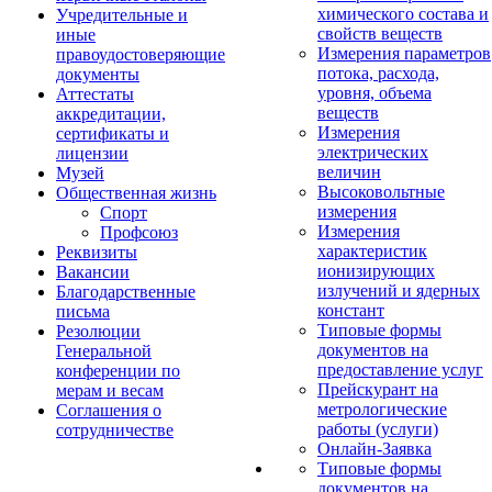
химического состава и
Учредительные и
свойств веществ
иные
Измерения параметров
правоудостоверяющие
потока, расхода,
документы
уровня, объема
Аттестаты
веществ
аккредитации,
Измерения
сертификаты и
электрических
лицензии
величин
Музей
Высоковольтные
Общественная жизнь
измерения
Спорт
Измерения
Профсоюз
характеристик
Реквизиты
ионизирующих
Вакансии
излучений и ядерных
Благодарственные
констант
письма
Типовые формы
Резолюции
документов на
Генеральной
предоставление услуг
конференции по
Прейскурант на
мерам и весам
метрологические
Соглашения о
работы (услуги)
сотрудничестве
Онлайн-Заявка
Типовые формы
документов на